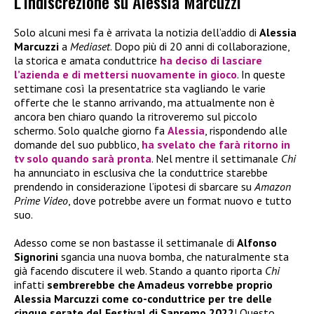
L’indiscrezione su Alessia Marcuzzi
Solo alcuni mesi fa è arrivata la notizia dell’addio di
Alessia
Marcuzzi
a
Mediaset
. Dopo più di 20 anni di collaborazione,
la storica e amata conduttrice
ha deciso di lasciare
l’azienda e di mettersi nuovamente in gioco
. In queste
settimane così la presentatrice sta vagliando le varie
offerte che le stanno arrivando, ma attualmente non è
ancora ben chiaro quando la ritroveremo sul piccolo
schermo. Solo qualche giorno fa
Alessia
, rispondendo alle
domande del suo pubblico,
ha svelato che farà ritorno in
tv solo quando sarà pronta
. Nel mentre il settimanale
Chi
ha annunciato in esclusiva che la conduttrice starebbe
prendendo in considerazione l’ipotesi di sbarcare su
Amazon
Prime Video
, dove potrebbe avere un format nuovo e tutto
suo.
Adesso come se non bastasse il settimanale di
Alfonso
Signorini
sgancia una nuova bomba, che naturalmente sta
già facendo discutere il web. Stando a quanto riporta
Chi
infatti
sembrerebbe che Amadeus vorrebbe proprio
Alessia Marcuzzi come co-conduttrice per tre delle
cinque serate del Festival di Sanremo 2022
! Questo