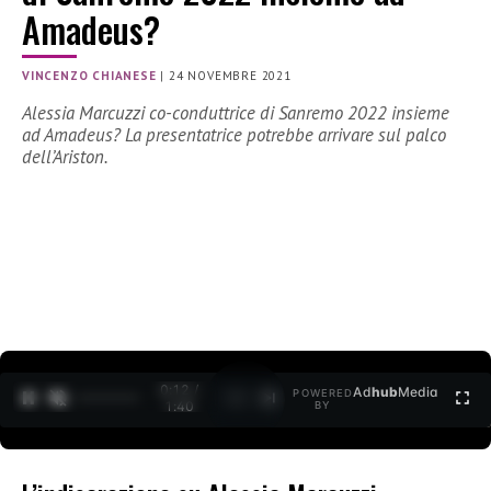
Amadeus?
VINCENZO CHIANESE
|
24 NOVEMBRE 2021
Alessia Marcuzzi co-conduttrice di Sanremo 2022 insieme
ad Amadeus? La presentatrice potrebbe arrivare sul palco
dell’Ariston.
0:13 /
Ad
hub
Media
POWERED
1
/
2
1:40
BY