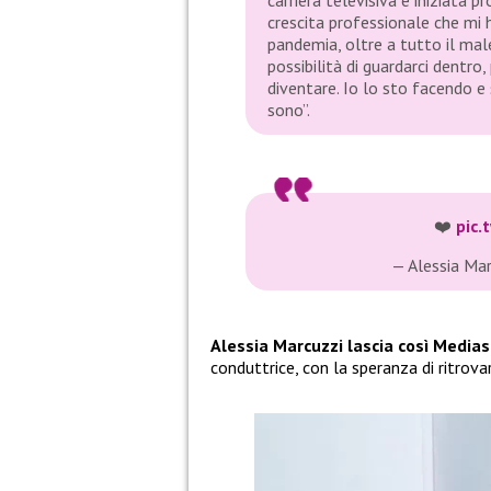
carriera televisiva è iniziata pr
crescita professionale che mi
pandemia, oltre a tutto il male
possibilità di guardarci dentro
diventare. Io lo sto facendo e
sono”.
❤️
pic
— Alessia Mar
Alessia Marcuzzi lascia così Media
conduttrice, con la speranza di ritrova