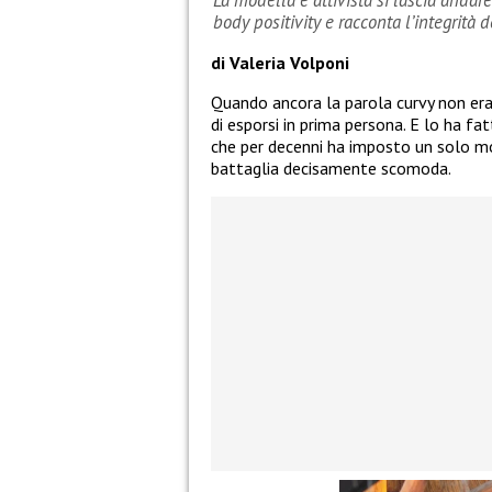
La modella e attivista si lascia andar
body positivity e racconta l’integrità
di Valeria Volponi
Quando ancora la parola curvy non er
di esporsi in prima persona. E lo ha fa
che per decenni ha imposto un solo mo
battaglia decisamente scomoda.