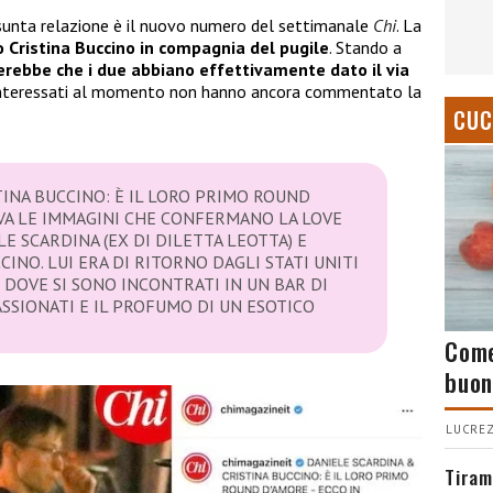
resunta relazione è il nuovo numero del settimanale
Chi
. La
 Cristina Buccino in compagnia del pugile
. Stando a
rebbe che i due abbiano effettivamente dato il via
ti interessati al momento non hanno ancora commentato la
CUC
TINA BUCCINO: È IL LORO PRIMO ROUND
IVA LE IMMAGINI CHE CONFERMANO LA LOVE
LE SCARDINA (EX DI DILETTA LEOTTA) E
CINO. LUI ERA DI RITORNO DAGLI STATI UNITI
, DOVE SI SONO INCONTRATI IN UN BAR DI
SSIONATI E IL PROFUMO DI UN ESOTICO
Come
buon
LUCREZ
Tiram