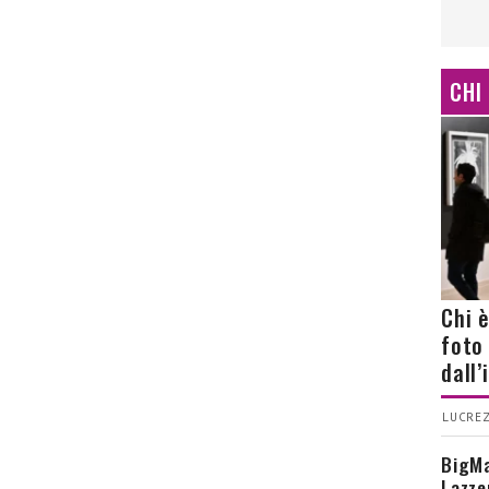
CHI
Chi 
foto
dall
LUCREZ
BigMa
Lazze