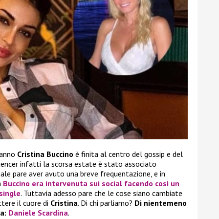
 anno
Cristina Buccino
è finita al centro del gossip e del
encer infatti la scorsa estate è stato associato
uale pare aver avuto una breve frequentazione, e in
a
Buccino
era intervenuta sui social facendo così un
single
. Tuttavia adesso pare che le cose siano cambiate
ere il cuore di
Cristina
. Di chi parliamo?
Di nientemeno
ta:
Daniele Scardina
.