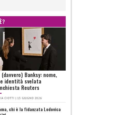
 È?
è (davvero) Banksy: nome,
 e identità svelata
’inchiesta Reuters
IA CIOTTI | 13 GIUGNO 2026
ma, chi è la fidanzata Lodovica
rini