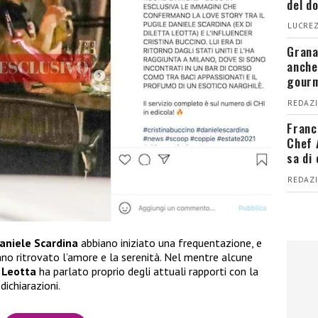
del d
LUCREZ
Grana
anche
gour
REDAZI
Franc
Chef 
sa di
REDAZI
aniele Scardina
abbiano iniziato una frequentazione, e
iano ritrovato l’amore e la serenità. Nel mentre alcune
 Leotta
ha parlato proprio degli attuali rapporti con la
dichiarazioni.