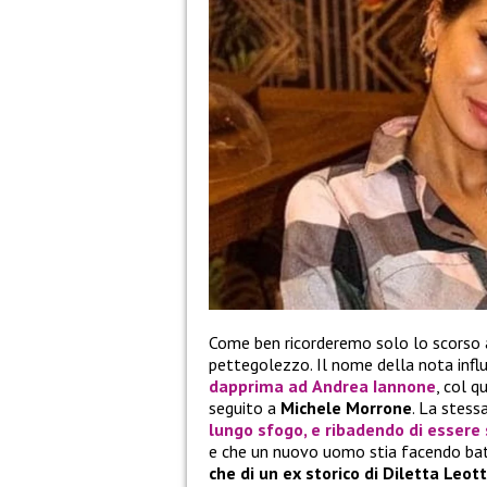
Come ben ricorderemo solo lo scorso
pettegolezzo. Il nome della nota influ
dapprima ad
Andrea Iannone
, col q
seguito a
Michele Morrone
. La stess
lungo sfogo, e ribadendo di essere 
e che un nuovo uomo stia facendo batt
che di un ex storico di Diletta Leot