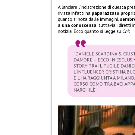
A lanciare l’indiscrezione di questa p
rivista infatti ha
paparazzato proprio
quanto si nota dalle immagini,
sembre
a una conoscenza
, tuttavia i diret
notizia. Ecco quanto si legge su
Chi
:
“DANIELE SCARDINA & CRIS
D’AMORE – ECCO IN ESCLUS
STORY TRA IL PUGILE DANIE
L’INFLUENCER CRISTINA BUC
E L’HA RAGGIUNTA A MILANO
CORSO COMO TRA BACI APPA
NARGHILÈ”.