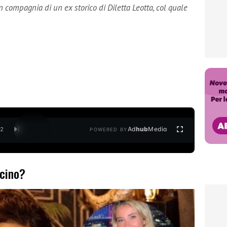
n compagnia di un ex storico di Diletta Leotta, col quale
Ad
hub
Media
/
2
POWERED BY
ccino?