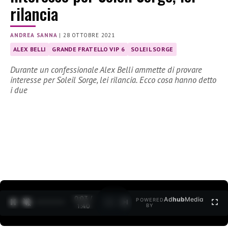
rilancia
ANDREA SANNA
|
28 OTTOBRE 2021
ALEX BELLI
GRANDE FRATELLO VIP 6
SOLEIL SORGE
Durante un confessionale Alex Belli ammette di provare
interesse per Soleil Sorge, lei rilancia. Ecco cosa hanno detto
i due
0:03 /
Ad
hub
Media
POWERED
1
/
2
1:40
BY