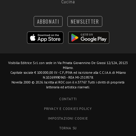
Cucina
ABBONATI
NEWSLETTER
Visibilia Editrice S.r.l.
con sede in Via Privata Giovannino De Grassi 12/12A, 20123
Milano.
Capitale sociale € 100.000,00 I.V. - C.F./P.IVA ed iscrizione alla C.C.I.A.A. di Milano
N.10269990965 - REA MI-2519578.
Novella 2000 © 2026. Iscritta al ROC con il n.37767. Tutti i diritti di proprietà
letteraria ed artistica riservati.
CONTATTI
PRIVACY E COOKIES POLICY
IMPOSTAZIONI COOKIE
TORNA SU