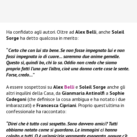
Ha confidato agli autori. Oltre ad
Alex Belli
, anche
Soleil
Sorge
ha detto qualcosa in merito:
“
Certo che con lui sto bene. Se non fosse impegnato lui e non
fossi impegnata io di cuore… saremmo due anime gemelle.
Questo sì, quindi bo, chi lo sa. Oddio non credo che siamo
proprio fatti l’uno per l’altra, cioè una donna certe cose le sente.
Forse, credo…
”
A essere sospettosi su
Alex
Belli
e
Soleil Sorge
anche gli
altri inquilini della Casa, da
Gianmaria Antinolfi
a
Sophie
Codegoni
(che definisce la cosa ambigua e ha notato i due
imbarazzati) e
Francesca Cipriani
. Proprio quest’ultima in
confessionale ha raccontato:
“Direi che è tutto così sospetto. Sono davvero amici? Tutti
abbiamo notato come si guardano. Le immagini ci hanno
colpito a tutti. O è un’amicizia veramente esagerata, oppure c’è