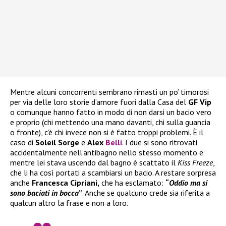
Mentre alcuni concorrenti sembrano rimasti un po’ timorosi
per via delle loro storie d’amore fuori dalla Casa del
GF Vip
o comunque hanno fatto in modo di non darsi un bacio vero
e proprio (chi mettendo una mano davanti, chi sulla guancia
o fronte), c’è chi invece non si è fatto troppi problemi. È il
caso di
Soleil Sorge
e
Alex
Belli
. I due si sono ritrovati
accidentalmente nell’antibagno nello stesso momento e
mentre lei stava uscendo dal bagno è scattato il
Kiss Freeze
,
che li ha così portati a scambiarsi un bacio. A restare sorpresa
anche
Francesca Cipriani,
che ha esclamato:
“
Oddio ma si
sono baciati in bocca
”
. Anche se qualcuno crede sia riferita a
qualcun altro la frase e non a loro.