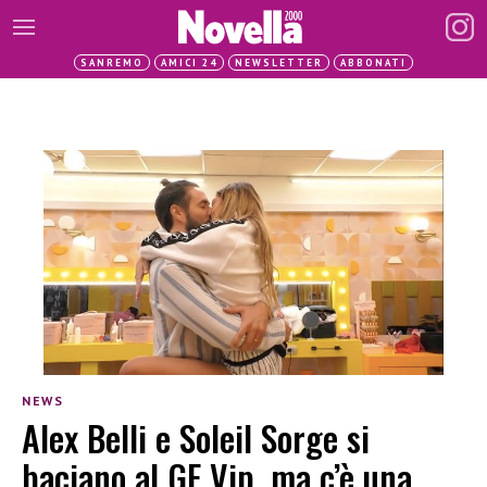
SANREMO
AMICI 24
NEWSLETTER
ABBONATI
NEWS
Alex Belli e Soleil Sorge si
baciano al GF Vip, ma c’è una