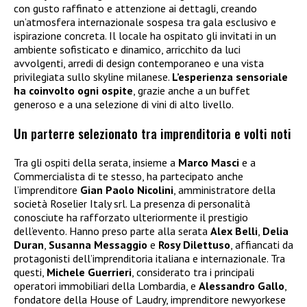
con gusto raffinato e attenzione ai dettagli, creando
un’atmosfera internazionale sospesa tra gala esclusivo e
ispirazione concreta. Il locale ha ospitato gli invitati in un
ambiente sofisticato e dinamico, arricchito da luci
avvolgenti, arredi di design contemporaneo e una vista
privilegiata sullo skyline milanese.
L’esperienza sensoriale
ha coinvolto ogni ospite
, grazie anche a un buffet
generoso e a una selezione di vini di alto livello.
Un parterre selezionato tra imprenditoria e volti noti
Tra gli ospiti della serata, insieme a
Marco Masci
e a
Commercialista di te stesso, ha partecipato anche
l’imprenditore
Gian Paolo Nicolini
, amministratore della
società Roselier Italy srl. La presenza di personalità
conosciute ha rafforzato ulteriormente il prestigio
dell’evento. Hanno preso parte alla serata
Alex Belli
,
Delia
Duran
,
Susanna Messaggio
e
Rosy Dilettuso
, affiancati da
protagonisti dell’imprenditoria italiana e internazionale. Tra
questi,
Michele Guerrieri
, considerato tra i principali
operatori immobiliari della Lombardia, e
Alessandro Gallo
,
fondatore della House of Laudry, imprenditore newyorkese