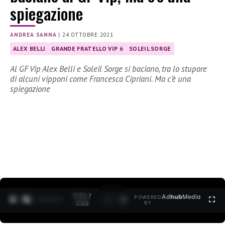
spiegazione
ANDREA SANNA
|
24 OTTOBRE 2021
ALEX BELLI
GRANDE FRATELLO VIP 6
SOLEIL SORGE
Al GF Vip Alex Belli e Soleil Sorge si baciano, tra lo stupore
di alcuni vipponi come Francesca Cipriani. Ma c’è una
spiegazione
0:27 /
Ad
hub
Media
POWERED
1
/
2
3:35
BY