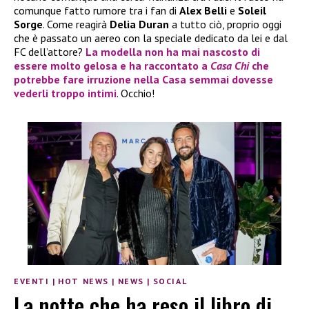
comunque fatto rumore tra i fan di
Alex Belli
e
Soleil
Sorge
. Come reagirà
Delia Duran
a tutto ciò, proprio oggi
che è passato un aereo con la speciale dedicato da lei e dal
FC dell’attore?
La modella non ha mai nascosto di
essere molto gelosa e ha raccontato a
Casa Chi
che
potrebbe fare irruzione nella Casa semmai dovesse
vederli troppo intimi
. Occhio!
EVENTI
|
HOT NEWS
|
NEWS
|
SOCIAL
La notte che ha reso il libro di