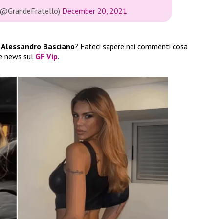
 (@GrandeFratello)
December 20, 2021
o
Alessandro Basciano
? Fateci sapere nei commenti cosa
re news sul
GF Vip
.