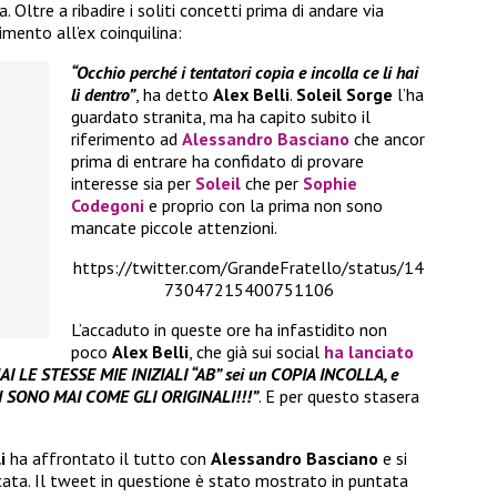
. Oltre a ribadire i soliti concetti prima di andare via
mento all’ex coinquilina:
“Occhio perché i tentatori copia e incolla ce li hai
lì dentro”
, ha detto
Alex Belli
.
Soleil Sorge
l’ha
guardato stranita, ma ha capito subito il
riferimento ad
Alessandro Basciano
che ancor
prima di entrare ha confidato di provare
interesse sia per
Soleil
che per
Sophie
Codegoni
e proprio con la prima non sono
mancate piccole attenzioni.
https://twitter.com/GrandeFratello/status/14
73047215400751106
L’accaduto in queste ore ha infastidito non
poco
Alex Belli
, che già sui social
ha lanciato
I LE STESSE MIE INIZIALI “AB” sei un COPIA INCOLLA, e
SONO MAI COME GLI ORIGINALI!!!”
. E per questo stasera
li
ha affrontato il tutto con
Alessandro Basciano
e si
cata. Il tweet in questione è stato mostrato in puntata