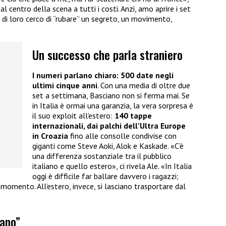
l centro della scena a tutti i costi. Anzi, amo aprire i set
 di loro cerco di “rubare” un segreto, un movimento,
Un successo che parla straniero
I numeri parlano chiaro: 500 date negli
ultimi cinque anni
. Con una media di oltre due
set a settimana, Basciano non si ferma mai. Se
in Italia è ormai una garanzia, la vera sorpresa è
il suo exploit all’estero:
140 tappe
internazionali, dai palchi dell’Ultra Europe
in Croazia
fino alle consolle condivise con
giganti come Steve Aoki, Alok e Kaskade. «C’è
una differenza sostanziale tra il pubblico
italiano e quello estero», ci rivela Ale. «In Italia
oggi è difficile far ballare davvero i ragazzi;
 momento. All’estero, invece, si lasciano trasportare dal
cano”