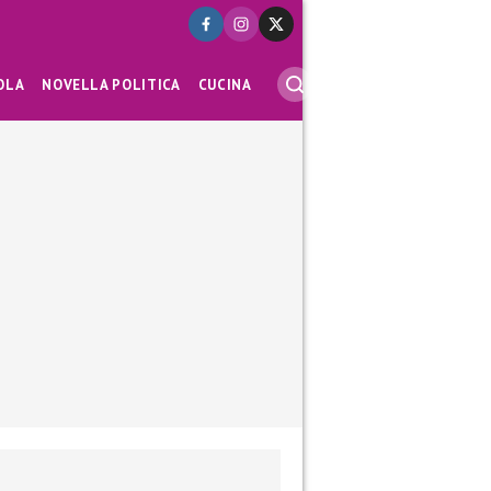
OLA
NOVELLA POLITICA
CUCINA