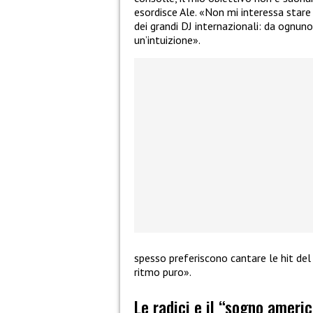
esordisce Ale. «Non mi interessa stare a
dei grandi DJ internazionali: da ognuno
un’intuizione».
spesso preferiscono cantare le hit del
ritmo puro».
Le radici e il “sogno ameri