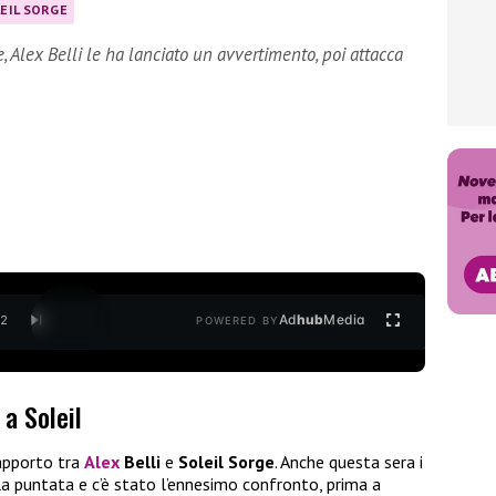
EIL SORGE
, Alex Belli le ha lanciato un avvertimento, poi attacca
Ad
hub
Media
/
2
POWERED BY
 a Soleil
apporto tra
Alex
Belli
e
Soleil Sorge
. Anche questa sera i
la puntata e c’è stato l’ennesimo confronto, prima a