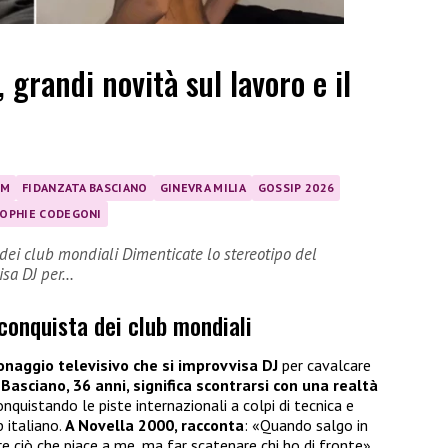
grandi novità sul lavoro e il
AM
FIDANZATA BASCIANO
GINEVRA MILIA
GOSSIP 2026
OPHIE CODEGONI
 dei club mondiali Dimenticate lo stereotipo del
isa DJ per…
 conquista dei club mondiali
onaggio televisivo che si improvvisa DJ
per cavalcare
Basciano, 36 anni, significa scontrarsi con una realtà
onquistando le piste internazionali a colpi di tecnica e
 italiano.
A Novella 2000, racconta
: «Quando salgo in
e ciò che piace a me, ma far scatenare chi ho di fronte»,