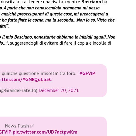
riuscita a trattenere una risata, mentre
Basciano
ha
do. A parte che non conoscendolo nemmeno mi posso
a anziché preoccuparmi di queste cose, mi preoccuperei a
e ha fatte finte le corna, ma la seconda…Non lo so. Visto che
tri”.
 il mio Basciano, nonostante abbiamo le iniziali uguali. Non
lio…”
, suggerendogli di evitare di fare il copia e incolla di
 qualche questione "irrisolta" tra loro…
#GFVIP
witter.com/YGNRQuLb5C
 (@GrandeFratello)
December 20, 2021
News Flash ✅
GFVIP
pic.twitter.com/UD7actpwKm