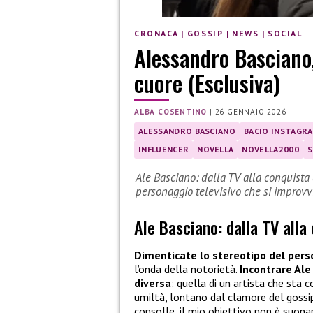
CRONACA
|
GOSSIP
|
NEWS
|
SOCIAL
Alessandro Basciano, 
cuore (Esclusiva)
ALBA COSENTINO
|
26 GENNAIO 2026
ALESSANDRO BASCIANO
BACIO INSTAGR
INFLUENCER
NOVELLA
NOVELLA2000
S
Ale Basciano: dalla TV alla conquista
personaggio televisivo che si improvv
Ale Basciano: dalla TV alla
Dimenticate lo stereotipo del pers
l’onda della notorietà.
Incontrare Ale 
diversa
: quella di un artista che sta c
umiltà, lontano dal clamore del gossip
consolle, il mio obiettivo non è suonar