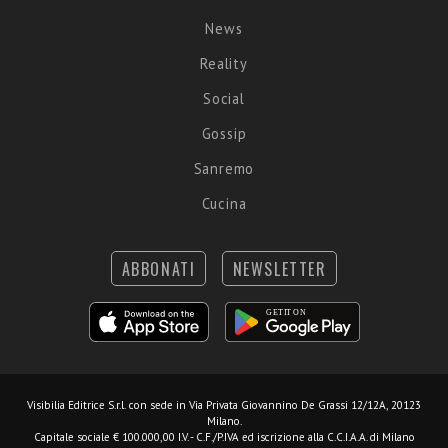
News
Reality
Social
Gossip
Sanremo
Cucina
ABBONATI
NEWSLETTER
Visibilia Editrice S.r.l.
con sede in Via Privata Giovannino De Grassi 12/12A, 20123
Milano.
Capitale sociale € 100.000,00 I.V. - C.F./P.IVA ed iscrizione alla C.C.I.A.A. di Milano