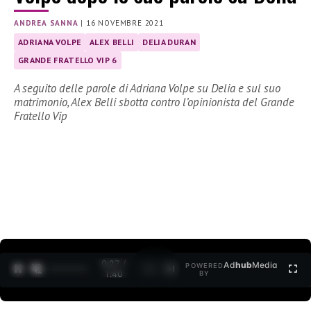
ANDREA SANNA
|
16 NOVEMBRE 2021
ADRIANA VOLPE
ALEX BELLI
DELIA DURAN
GRANDE FRATELLO VIP 6
A seguito delle parole di Adriana Volpe su Delia e sul suo
matrimonio, Alex Belli sbotta contro l’opinionista del Grande
Fratello Vip
0:27 /
Ad
hub
Media
POWERED
1
/
2
1:40
BY