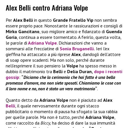
Alex Belli contro Adriana Volpe
Per
Alex Belli
in questo
Grande Fratello Vip
non sembra
essere proprio pace. Nonostante le rassicurazioni e consigli di
Mirko Gancitano
, suo migliore amico e fidanzato di
Guenda
Goria
, continua a essere tormentato. A ferirlo, questa volta,
le parole di
Adriana Volpe
. Dichiarazioni che vanno a
sommarsi alle frecciatine di
Sonia Bruganelli.
Ieri l’ex
gieffina ha attaccato a più riprese
Alex
, dandogli dell’attore
di soap opere scadenti. Ma non solo, perché durante
nell’esprimere il suo pensiero la
Volpe
ha spesso messo in
dubbio il matrimonio tra
Belli
e
Delia
Duran,
dopo i recenti
gossip
:
“
Diciamo che la cerimonia che hai fatto è una bella
promessa d’amore, ma non siete sposati. Chiamiamo le cose con
il loro nome e no, non è stato un vero matrimonio
“
.
Quanto detto da
Adriana Volpe
non è piaciuto ad
Alex
Belli
, il quale nervosamente durante ogni stacco
pubblicitario o momento di pausa ha sfogato la sua rabbia
per quelle parole. Ma non è tutto, perché
Adriana Volpe
,
come raccolto da
Biccy,
ha deciso di dare la sua immunità