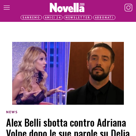
SANREMO
AMICI 24
NEWSLETTER
ABBONATI
NEWS
Alex Belli sbotta contro Adriana
Volpe dopo le sue parole su Delia