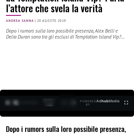
l’attore che svela la verità
ANDREA SANNA
|
20 AGOSTO 2019
Dopo i rumors sulla loro possibile presenza, Alex Belli e
Delia Duran sono tra gli esclusi di Temptation Island Vip?…
0:12 /
Ad
hub
Media
POWERED
1
/
2
1:40
BY
Dopo i rumors sulla loro possibile presenza,