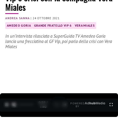
Miales
ANDREA SANNA
|
24 OTTOBRE 2021
AMEDEO GORIA
GRANDE FRATELLO VIP 6
VERA MIALES
In un’intervista rilasciata a SuperGuida TV Amedeo Goria
lancia una frecciatina al GF Vip, poi parla della crisi con Vera
Miales
0:30 /
Ad
hub
Media
POWERED
1
/
2
1:40
BY