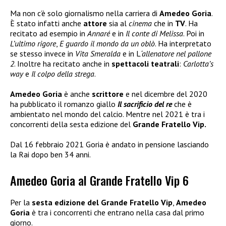
Ma non c’è solo giornalismo nella carriera di
Amedeo Goria
.
È stato infatti anche
attore
sia al
cinema
che in
TV
. Ha
recitato ad esempio in
Annaré
e in
Il conte di Melissa
. Poi in
L’ultimo rigore
,
E guardo il mondo da un oblò
. Ha interpretato
se stesso invece in
Vita Smeralda
e in L
‘allenatore nel pallone
2
. Inoltre ha recitato anche in
spettacoli teatrali
:
Carlotta’s
way
e
Il colpo della strega
.
Amedeo Goria
è anche
scrittore
e nel dicembre del 2020
ha pubblicato il romanzo giallo
Il sacrificio del re
che è
ambientato nel mondo del calcio. Mentre nel 2021 è tra i
concorrenti della sesta edizione del
Grande Fratello Vip.
Dal 16 febbraio 2021 Goria è andato in pensione lasciando
la Rai dopo ben 34 anni.
Amedeo Goria al Grande Fratello Vip 6
Per la
sesta edizione del Grande Fratello Vip
,
Amedeo
Goria
è tra i concorrenti che entrano nella casa dal primo
giorno.