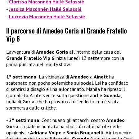
Clarissa Maconnèn Hailé Selassié
Jessica Maconnèn Hailé Selassié
Lucrezia Maconnèn Hailé Selassié
Il percorso di Amedeo Goria al Grande Fratello
Vip 6
L’avventura di
Amedeo Goria
all’interno della casa del
Grande Fratello Vip 6
inizia lunedì 13 settembre con la
prima puntata del reality show.
1° settimana
: La vicinanza di
Amedeo
a
Ainett
ha
scatenato non poche polemiche sui social. Lei ha confidato
di sentirsi a disagio e l’ha allontanato. Manila ha ripreso il
giornalista. A intervenire sulla questione anche
Guenda
,
figlia di
Goria
, che ha provato a difenderlo, ma è stata
sommersa dalle critiche.
2° settimana
: Continuano gli attacchi contro
Amedeo
Goria
, il quale in puntata ha ribattuto alle parole delle
opinioniste
Adriana Volpe
e
Sonia Bruganelli.
A intervenire
è stata anche la sua fidanzata.
Guenda
è arrivata nella
Casa