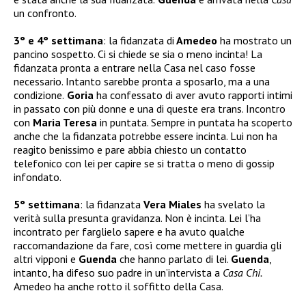
un confronto.
3° e 4° settimana
: la fidanzata di
Amedeo
ha mostrato un
pancino sospetto. Ci si chiede se sia o meno incinta! La
fidanzata pronta a entrare nella Casa nel caso fosse
necessario. Intanto sarebbe pronta a sposarlo, ma a una
condizione.
Goria
ha confessato di aver avuto rapporti intimi
in passato con più donne e una di queste era trans. Incontro
con
Maria Teresa
in puntata. Sempre in puntata ha scoperto
anche che la fidanzata potrebbe essere incinta. Lui non ha
reagito benissimo e pare abbia chiesto un contatto
telefonico con lei per capire se si tratta o meno di gossip
infondato.
5° settimana
: la fidanzata
Vera Miales
ha svelato la
verità sulla presunta gravidanza. Non è incinta. Lei l’ha
incontrato per farglielo sapere e ha avuto qualche
raccomandazione da fare, così come mettere in guardia gli
altri vipponi e
Guenda
che hanno parlato di lei.
Guenda
,
intanto, ha difeso suo padre in un’intervista a
Casa Chi.
Amedeo ha anche rotto il soffitto della Casa.