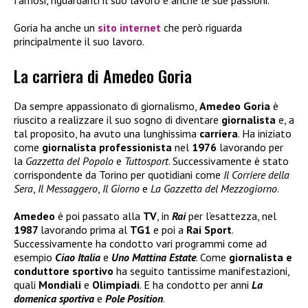
Goria ha anche un
sito internet
che però riguarda
principalmente il suo lavoro.
La carriera di Amedeo Goria
Da sempre appassionato di giornalismo,
Amedeo Goria
è
riuscito a realizzare il suo sogno di diventare
giornalista
e, a
tal proposito, ha avuto una lunghissima
carriera
. Ha iniziato
come
giornalista professionista
nel
1976
lavorando per
la
Gazzetta del Popolo
e
Tuttosport
. Successivamente è stato
corrispondente da Torino per quotidiani come
Il Corriere della
Sera
,
Il Messaggero
,
Il Giorno
e
La Gazzetta del Mezzogiorno
.
Amedeo
è poi passato alla
TV
, in
Rai
per l’esattezza, nel
1987
lavorando prima al
TG1
e poi a
Rai Sport
.
Successivamente ha condotto vari programmi come ad
esempio
Ciao Italia
e
Uno Mattina Estate
. Come
giornalista e
conduttore sportivo
ha seguito tantissime manifestazioni,
quali
Mondiali
e
Olimpiadi
. E ha condotto per anni
La
domenica sportiva
e
Pole Position
.