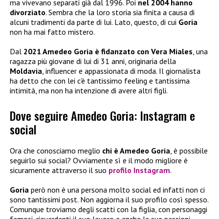
ma vivevano separati già dal 1996. Poi
nel 2004 hanno
divorziato
. Sembra che la loro storia sia finita a causa di
alcuni tradimenti da parte di lui. Lato, questo, di cui
Goria
non ha mai fatto mistero.
Dal
2021 Amedeo Goria è fidanzato con Vera Miales
, una
ragazza più giovane di lui di 31 anni, originaria della
Moldavia
, influencer e appassionata di moda. Il giornalista
ha detto che con lei c’è tantissimo feeling e tantissima
intimità, ma non ha intenzione di avere altri figli.
Dove seguire Amedeo Goria: Instagram e
social
Ora che conosciamo meglio
chi è Amedeo Goria
, è possibile
seguirlo sui social? Ovviamente sì e il modo migliore è
sicuramente attraverso il suo
profilo Instagram
.
Goria
però non è una persona molto social ed infatti non ci
sono tantissimi post. Non aggiorna il suo profilo così spesso.
Comunque troviamo degli scatti con la figlia, con personaggi
famosi, riguardanti il suo lavoro e anche le sue passioni.