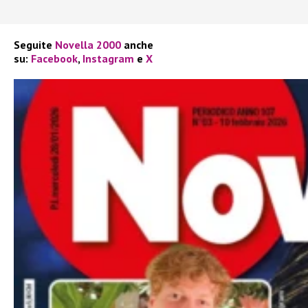
Seguite
Novella 2000
anche
su:
Facebook
,
Instagram
e
X