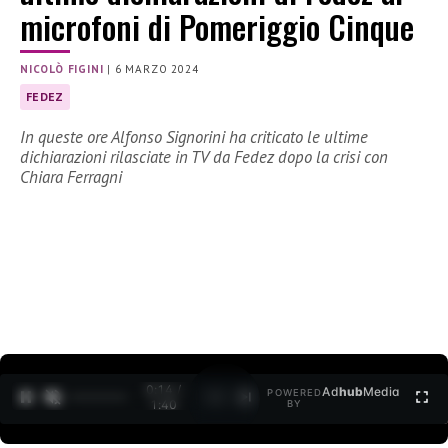
microfoni di Pomeriggio Cinque
NICOLÒ FIGINI
|
6 MARZO 2024
FEDEZ
In queste ore Alfonso Signorini ha criticato le ultime
dichiarazioni rilasciate in TV da Fedez dopo la crisi con
Chiara Ferragni
0:15 /
Ad
hub
Media
POWERED
1
/
2
1:40
BY