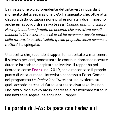
La rivelazione più sorprendente dell’intervista riguarda il
momento della separazione.
J-Ax
ha spiegato che, oltre alla
chiusura della collaborazione professionale, i due firmarono
anche
un accordo di riservatezza
. “
Quando abbiamo chiuso
Newtopia abbiamo firmato un accordo che prevedeva penali
milionarie. C’era scritto che né io né lui avremmo dovuto parlare
della rottura. Io accettai subito quella proposta, senza nemmeno
trattare
” ha spiegato.
Una scelta che, secondo il rapper, lo ha portato a mantenere
il silenzio per anni, nonostante le continue domande ricevute
durante interviste e ospitate televisive. Il rapper ha poi
ricordato come
Fedez
, nel 2019, abbia raccontato il proprio
punto di vista durante l’intervista concessa a Peter Gomez
nel programma
La Confessione
. “Avrei potuto rivalermi su
quell’accordo perché, di fatto, era stato disatteso. Ma non
l’ho fatto. Non avevo alcun interesse a trasformare tutto in
una battaglia legale” ha aggiunto il rapper.
Le parole di J-Ax: la pace con Fedez e il