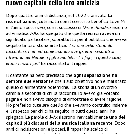
nuovo capitolo della loro amicizia
Dopo quattro anni di distanza, nel 2022 è arrivata
la
riconciliazione
, culminata con il concerto benefico Love Mi
e, l’anno successivo, con il successo di
Disco Paradise
insieme
ad Annalisa.
J-Ax
ha spiegato che quella reunion aveva un
significato particolare, soprattutto per il pubblico che aveva
seguito la loro storia artistica. “
Era una bella storia da
raccontare. È un po’ come quando due genitori separati si
ritrovano per Natale: i figli sono felici. E i figli, in questo caso,
erano i nostri fan
” ha raccontato il rapper.
Il cantante ha però precisato che
ogni separazione ha
sempre due versioni
e che il suo obiettivo non è mai stato
quello di alimentare polemiche. “La storia di un divorzio
cambia a seconda di chi la racconta. Io avevo già voltato
pagina e non avevo bisogno di dimostrare di avere ragione.
Ho preferito tutelare quello che avevamo costruito insieme
e il rispetto per chi ci ha seguito in tutti questi anni” ha
spiegato. Le parole di J-Ax riaprono inevitabilmente
uno dei
capitoli più discussi della musica italiana recente
. Dopo
anni di indisiscrezioni e ipotesi, il rapper ha scelto di