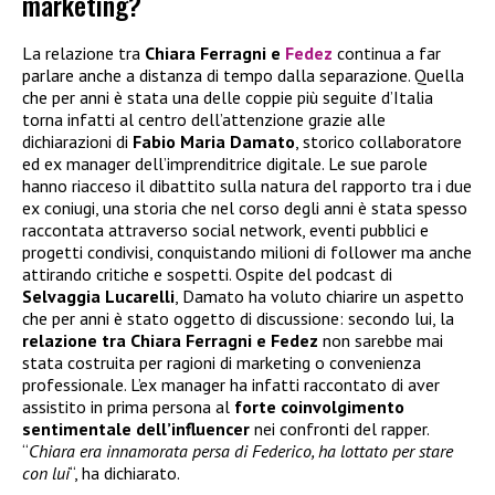
marketing?
La relazione tra
Chiara Ferragni e
Fedez
continua a far
parlare anche a distanza di tempo dalla separazione. Quella
che per anni è stata una delle coppie più seguite d’Italia
torna infatti al centro dell’attenzione grazie alle
dichiarazioni di
Fabio Maria Damato
, storico collaboratore
ed ex manager dell’imprenditrice digitale. Le sue parole
hanno riacceso il dibattito sulla natura del rapporto tra i due
ex coniugi, una storia che nel corso degli anni è stata spesso
raccontata attraverso social network, eventi pubblici e
progetti condivisi, conquistando milioni di follower ma anche
attirando critiche e sospetti. Ospite del podcast di
Selvaggia Lucarelli
, Damato ha voluto chiarire un aspetto
che per anni è stato oggetto di discussione: secondo lui, la
relazione tra Chiara Ferragni e Fedez
non sarebbe mai
stata costruita per ragioni di marketing o convenienza
professionale. L’ex manager ha infatti raccontato di aver
assistito in prima persona al
forte coinvolgimento
sentimentale dell’influencer
nei confronti del rapper.
“
Chiara era innamorata persa di Federico, ha lottato per stare
con lui
“, ha dichiarato.