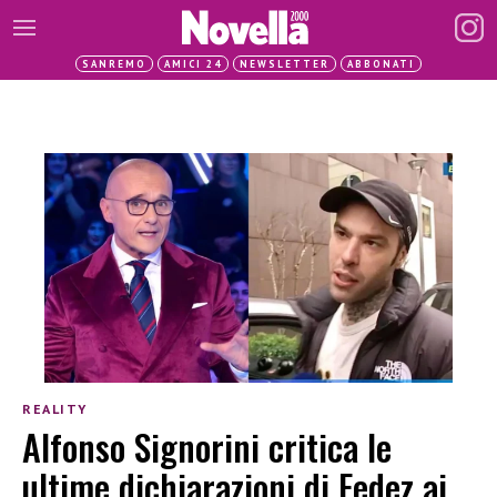
SANREMO
AMICI 24
NEWSLETTER
ABBONATI
REALITY
Alfonso Signorini critica le
ultime dichiarazioni di Fedez ai