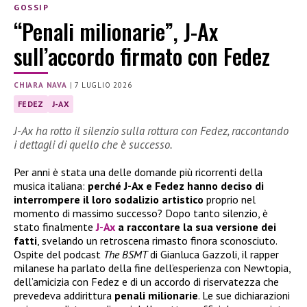
GOSSIP
“Penali milionarie”, J-Ax
sull’accordo firmato con Fedez
CHIARA NAVA
|
7 LUGLIO 2026
FEDEZ
J-AX
J-Ax ha rotto il silenzio sulla rottura con Fedez, raccontando
i dettagli di quello che è successo.
Per anni è stata una delle domande più ricorrenti della
musica italiana:
perché J-Ax e Fedez hanno deciso di
interrompere il loro sodalizio artistico
proprio nel
momento di massimo successo? Dopo tanto silenzio, è
stato finalmente
J-Ax
a raccontare la sua versione dei
fatti
, svelando un retroscena rimasto finora sconosciuto.
Ospite del podcast
The BSMT
di Gianluca Gazzoli, il rapper
milanese ha parlato della fine dell’esperienza con Newtopia,
dell’amicizia con Fedez e di un accordo di riservatezza che
prevedeva addirittura
penali milionarie
. Le sue dichiarazioni