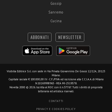
Gossip
Sanremo
Cucina
ABBONATI
NEWSLETTER
Visibilia Editrice S.r.l.
con sede in Via Privata Giovannino De Grassi 12/12A, 20123
Milano.
Capitale sociale € 100.000,00 I.V. - C.F./P.IVA ed iscrizione alla C.C.I.A.A. di Milano
N.10269990965 - REA MI-2519578.
Novella 2000 © 2026. Iscritta al ROC con il n.37767. Tutti i diritti di proprietà
letteraria ed artistica riservati.
CONTATTI
PRIVACY E COOKIES POLICY