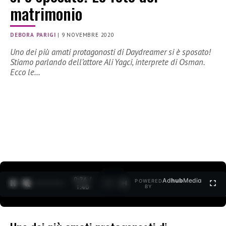
matrimonio
DEBORA PARIGI
|
9 NOVEMBRE 2020
Uno dei più amati protagonosti di Daydreamer si è sposato!
Stiamo parlando dell’attore Ali Yagci, interprete di Osman.
Ecco le…
0:27 /
Ad
hub
Media
POWERED
1
/
2
1:40
BY