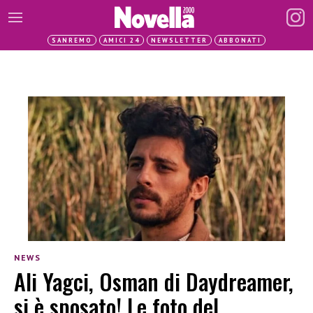
SANREMO
AMICI 24
NEWSLETTER
ABBONATI
NEWS
Ali Yagci, Osman di Daydreamer,
si è sposato! Le foto del