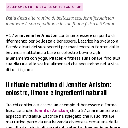
ALLENAMENTO
DIETA
JENNIFER ANISTON
Dalla dieta alle routine di bellezza: così Jennifer Aniston
mantiene il suo equilibrio e la sua forma fisica a 57 anni.
A 57 anni
Jennifer Aniston
continua a essere un punto di
riferimento per bellezza e benessere. L’attrice ha svelato a
People
alcuni dei suoi segreti per mantenersi in forma: dalla
bevanda mattutina a base di colostro bovino agli
allenamenti con yoga, Pilates e fitness funzionale, fino alla
sua
dieta
e alle scelte alimentari che seguirebbe nella vita
di tutti i giorni.
Il rituale mattutino di Jennifer Aniston:
colostro, limone e ingredienti naturali
Tra chi continua a essere un esempio di benessere e forma
fisica c’è anche
Jennifer Aniston
, che a 57 anni mantiene un
aspetto invidiabile. L’attrice ha spiegato che il suo rituale
mattutino parte da una bevanda diventata ormai una delle
sue alleate principali: un
mix di colostro bovino in polvere,