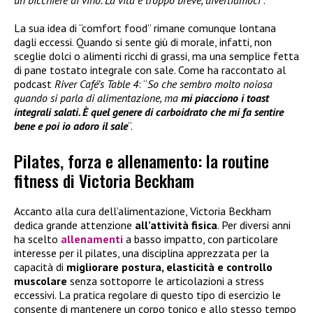
La sua idea di “comfort food” rimane comunque lontana
dagli eccessi. Quando si sente giù di morale, infatti, non
sceglie dolci o alimenti ricchi di grassi, ma una semplice fetta
di pane tostato integrale con sale. Come ha raccontato al
podcast
River Café’s Table 4
: “
So che sembro molto noiosa
quando si parla di alimentazione, ma
mi piacciono i toast
integrali salati. È quel genere di carboidrato che mi fa sentire
bene e poi io adoro il sale
“.
Pilates, forza e allenamento: la routine
fitness di Victoria Beckham
Accanto alla cura dell’alimentazione, Victoria Beckham
dedica grande attenzione
all’attività fisica
. Per diversi anni
ha scelto
allenamenti
a basso impatto, con particolare
interesse per il pilates, una disciplina apprezzata per la
capacità di
migliorare postura, elasticità e controllo
muscolare
senza sottoporre le articolazioni a stress
eccessivi. La pratica regolare di questo tipo di esercizio le
consente di mantenere un corpo tonico e allo stesso tempo