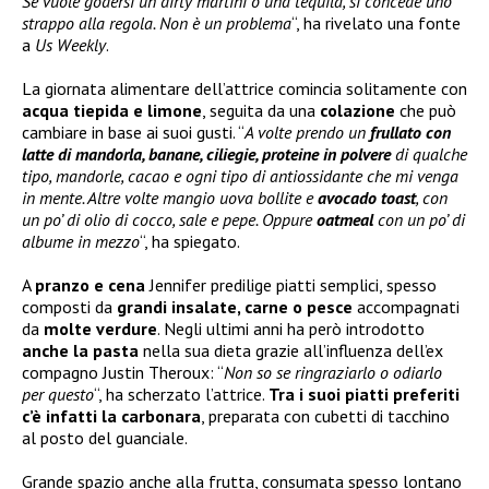
Se vuole godersi un dirty martini o una tequila, si concede uno
strappo alla regola. Non è un problema
“, ha rivelato una fonte
a
Us Weekly
.
La giornata alimentare dell’attrice comincia solitamente con
acqua tiepida e limone
, seguita da una
colazione
che può
cambiare in base ai suoi gusti. “
A volte prendo un
frullato con
latte di mandorla, banane, ciliegie, proteine in polvere
di qualche
tipo, mandorle, cacao e ogni tipo di antiossidante che mi venga
in mente. Altre volte mangio uova bollite e
avocado toast
, con
un po’ di olio di cocco, sale e pepe. Oppure
oatmeal
con un po’ di
albume in mezzo
“, ha spiegato.
A
pranzo e cena
Jennifer predilige piatti semplici, spesso
composti da
grandi insalate, carne o pesce
accompagnati
da
molte verdure
. Negli ultimi anni ha però introdotto
anche la pasta
nella sua dieta grazie all’influenza dell’ex
compagno Justin Theroux: “
Non so se ringraziarlo o odiarlo
per questo
“, ha scherzato l’attrice.
Tra i suoi piatti preferiti
c’è infatti la carbonara
, preparata con cubetti di tacchino
al posto del guanciale.
Grande spazio anche alla frutta, consumata spesso lontano