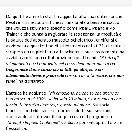
Da qualche anno la star ha aggiunto alla sua routine anche
Pvolve
, un metodo di fitness funzionale a basso impatto
che utilizza strumenti specifici come P.ball, P.band e P.3
Trainer e che punta a migliorare la resistenza, la mobilità e
la salute dell’apparato muscolo-scheletrico. Jennifer si è
avvicinata a questo tipo di allenamento nel 2021, durante il
recupero da un problema alla schiena, e successivamente ha
avviato anche una collaborazione con il brand. “
Di tutti gli
allenamenti che ho provato nel corso degli anni, questo
ha
trasformato il mio corpo più di tutti gli altri
, ed
è un
allenamento davvero piacevole
che non mi intimidisce,
che non
temo
“, ha dichiarato.
L’attrice ha aggiunto: “
Mi emoziono, perché so che anche se
non mi sento al 100%, se ho solo 20 minuti, è tutto quello che
faccio. Ti incontra dove sei, e questo mi piace
“. Sui social
Jennifer condivide spesso momenti delle sue sessioni,
mostrando ai follower il suo percorso e il programma
“
Strength Refined Challenge
”, studiato per sviluppare forza e
flessibilità.