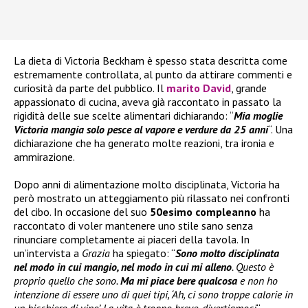
La dieta di Victoria Beckham è spesso stata descritta come
estremamente controllata, al punto da attirare commenti e
curiosità da parte del pubblico. Il
marito David
, grande
appassionato di cucina, aveva già raccontato in passato la
rigidità delle sue scelte alimentari dichiarando: “
Mia moglie
Victoria mangia solo pesce al vapore e verdure da 25 anni
“. Una
dichiarazione che ha generato molte reazioni, tra ironia e
ammirazione.
Dopo anni di alimentazione molto disciplinata, Victoria ha
però mostrato un atteggiamento più rilassato nei confronti
del cibo. In occasione del suo
50esimo compleanno
ha
raccontato di voler mantenere uno stile sano senza
rinunciare completamente ai piaceri della tavola. In
un’intervista a
Grazia
ha spiegato: “
Sono molto disciplinata
nel modo in cui mangio, nel modo in cui mi alleno
. Questo è
proprio quello che sono.
Ma mi piace bere qualcosa
e non ho
intenzione di essere uno di quei tipi, ‘Ah, ci sono troppe calorie in
un bicchiere di vino’. La vita è troppo breve, divertiamoci
“.