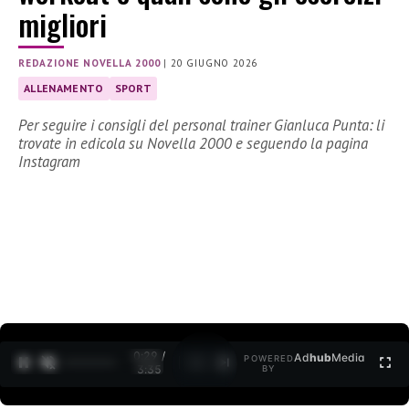
migliori
REDAZIONE NOVELLA 2000
|
20 GIUGNO 2026
ALLENAMENTO
SPORT
Per seguire i consigli del personal trainer Gianluca Punta: li
trovate in edicola su Novella 2000 e seguendo la pagina
Instagram
0:30 /
Ad
hub
Media
POWERED
1
/
2
3:35
BY