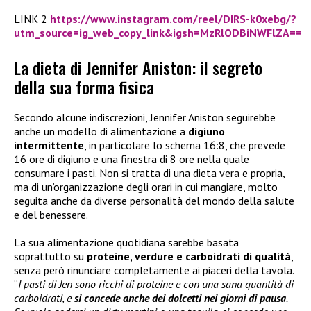
LINK 2
https://www.instagram.com/reel/DIRS-k0xebg/?
utm_source=ig_web_copy_link&igsh=MzRlODBiNWFlZA==
La dieta di Jennifer Aniston: il segreto
della sua forma fisica
Secondo alcune indiscrezioni, Jennifer Aniston seguirebbe
anche un modello di alimentazione a
digiuno
intermittente
, in particolare lo schema 16:8, che prevede
16 ore di digiuno e una finestra di 8 ore nella quale
consumare i pasti. Non si tratta di una dieta vera e propria,
ma di un’organizzazione degli orari in cui mangiare, molto
seguita anche da diverse personalità del mondo della salute
e del benessere.
La sua alimentazione quotidiana sarebbe basata
soprattutto su
proteine, verdure e carboidrati di qualità
,
senza però rinunciare completamente ai piaceri della tavola.
“
I pasti di Jen sono ricchi di proteine e con una sana quantità di
carboidrati, e
si concede anche dei dolcetti nei giorni di pausa
.