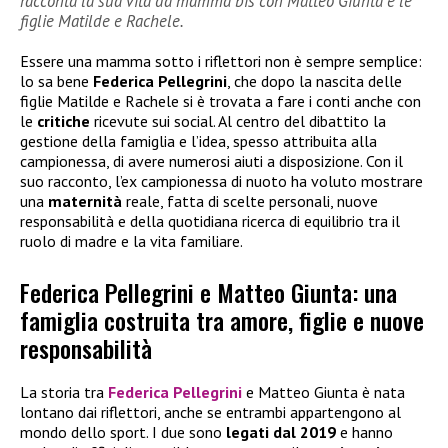
racconta la sua vita da mamma bis con Matteo Giunta e le
figlie Matilde e Rachele.
Essere una mamma sotto i riflettori non è sempre semplice:
lo sa bene
Federica Pellegrini
, che dopo la nascita delle
figlie Matilde e Rachele si è trovata a fare i conti anche con
le
critiche
ricevute sui social. Al centro del dibattito la
gestione della famiglia e l’idea, spesso attribuita alla
campionessa, di avere numerosi aiuti a disposizione. Con il
suo racconto, l’ex campionessa di nuoto ha voluto mostrare
una
maternità
reale, fatta di scelte personali, nuove
responsabilità e della quotidiana ricerca di equilibrio tra il
ruolo di madre e la vita familiare.
Federica Pellegrini e Matteo Giunta: una
famiglia costruita tra amore, figlie e nuove
responsabilità
La storia tra
Federica Pellegrini
e Matteo Giunta è nata
lontano dai riflettori, anche se entrambi appartengono al
mondo dello sport. I due sono
legati dal 2019
e hanno