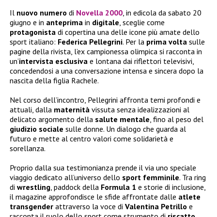
Il
nuovo numero
di
Novella 2000
, in edicola da sabato 20
giugno e in
anteprima
in
digitale
, sceglie come
protagonista
di copertina una delle icone più amate dello
sport italiano:
Federica Pellegrini
. Per la
prima
volta
sulle
pagine della rivista, l’ex campionessa olimpica si racconta in
un’
intervista esclusiva
e lontana dai riflettori televisivi,
concedendosi a una conversazione intensa e sincera dopo la
nascita della figlia Rachele.
Nel corso dell’incontro, Pellegrini affronta temi profondi e
attuali, dalla
maternità
vissuta senza idealizzazioni al
delicato argomento della
salute
mentale
, fino al peso del
giudizio
sociale
sulle donne. Un dialogo che guarda al
futuro e mette al centro valori come solidarietà e
sorellanza.
Proprio dalla sua testimonianza prende il via uno speciale
viaggio dedicato all’universo dello
sport
femminile
. Tra ring
di
wrestling
, paddock della
Formula 1
e storie di inclusione,
il magazine approfondisce le sfide affrontate dalle
atlete
transgender
attraverso la voce di
Valentina
Petrillo
e
racconta il ruolo dello sport come strumento di
riscatto