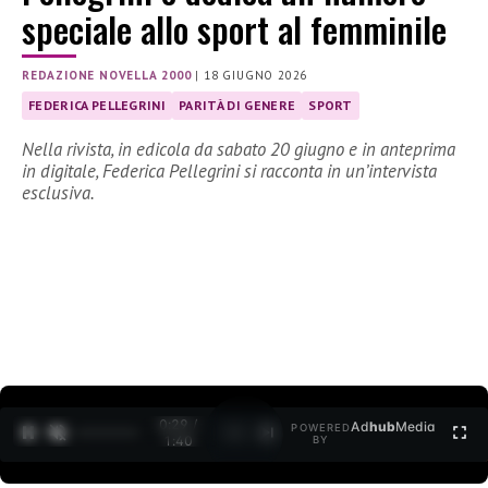
speciale allo sport al femminile
REDAZIONE NOVELLA 2000
|
18 GIUGNO 2026
FEDERICA PELLEGRINI
PARITÀ DI GENERE
SPORT
Nella rivista, in edicola da sabato 20 giugno e in anteprima
in digitale, Federica Pellegrini si racconta in un’intervista
esclusiva.
0:30 /
Ad
hub
Media
POWERED
1
/
2
1:40
BY