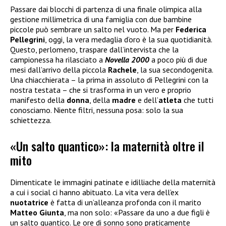
Passare dai blocchi di partenza di una finale olimpica alla
gestione millimetrica di una famiglia con due bambine
piccole può sembrare un salto nel vuoto. Ma per
Federica
Pellegrini
, oggi, la vera medaglia d’oro è la sua quotidianità.
Questo, perlomeno, traspare dall’intervista che la
campionessa ha rilasciato a
Novella 2000
a poco più di due
mesi dall’arrivo della piccola
Rachele
, la sua secondogenita.
Una chiacchierata – la prima in assoluto di Pellegrini con la
nostra testata – che si trasforma in un vero e proprio
manifesto della
donna
, della
madre
e dell’
atleta
che tutti
conosciamo. Niente filtri, nessuna posa: solo la sua
schiettezza.
«Un salto quantico»: la maternità oltre il
mito
Dimenticate le immagini patinate e idilliache della maternità
a cui i social ci hanno abituato. La vita vera dell’ex
nuotatrice
è fatta di un’alleanza profonda con il marito
Matteo Giunta
, ma non solo: «Passare da uno a due figli è
un salto quantico. Le ore di sonno sono praticamente