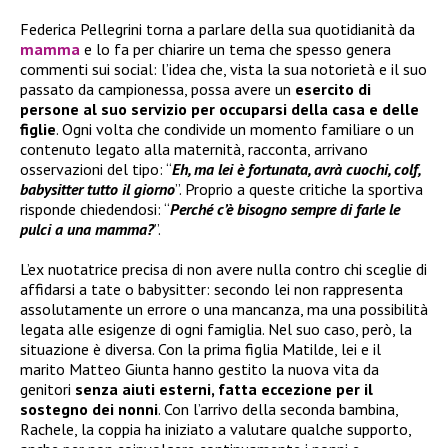
Federica Pellegrini torna a parlare della sua quotidianità da
mamma
e lo fa per chiarire un tema che spesso genera
commenti sui social: l’idea che, vista la sua notorietà e il suo
passato da campionessa, possa avere un
esercito di
persone al suo servizio per occuparsi della casa e delle
figlie
. Ogni volta che condivide un momento familiare o un
contenuto legato alla maternità, racconta, arrivano
osservazioni del tipo: “
Eh, ma lei è fortunata, avrà cuochi, colf,
babysitter tutto il giorno
”. Proprio a queste critiche la sportiva
risponde chiedendosi: “
Perché c’è bisogno sempre di farle le
pulci a una mamma?
”.
L’ex nuotatrice precisa di non avere nulla contro chi sceglie di
affidarsi a tate o babysitter: secondo lei non rappresenta
assolutamente un errore o una mancanza, ma una possibilità
legata alle esigenze di ogni famiglia. Nel suo caso, però, la
situazione è diversa. Con la prima figlia Matilde, lei e il
marito Matteo Giunta hanno gestito la nuova vita da
genitori
senza aiuti esterni, fatta eccezione per il
sostegno dei nonni
. Con l’arrivo della seconda bambina,
Rachele, la coppia ha iniziato a valutare qualche supporto,