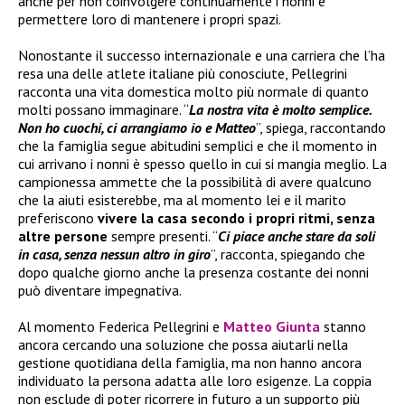
anche per non coinvolgere continuamente i nonni e
permettere loro di mantenere i propri spazi.
Nonostante il successo internazionale e una carriera che l’ha
resa una delle atlete italiane più conosciute, Pellegrini
racconta una vita domestica molto più normale di quanto
molti possano immaginare. “
La nostra vita è molto semplice.
Non ho cuochi, ci arrangiamo io e Matteo
”, spiega, raccontando
che la famiglia segue abitudini semplici e che il momento in
cui arrivano i nonni è spesso quello in cui si mangia meglio. La
campionessa ammette che la possibilità di avere qualcuno
che la aiuti esisterebbe, ma al momento lei e il marito
preferiscono
vivere la casa secondo i propri ritmi, senza
altre persone
sempre presenti. “
Ci piace anche stare da soli
in casa, senza nessun altro in giro
”, racconta, spiegando che
dopo qualche giorno anche la presenza costante dei nonni
può diventare impegnativa.
Al momento Federica Pellegrini e
Matteo Giunta
stanno
ancora cercando una soluzione che possa aiutarli nella
gestione quotidiana della famiglia, ma non hanno ancora
individuato la persona adatta alle loro esigenze. La coppia
non esclude di poter ricorrere in futuro a un supporto più