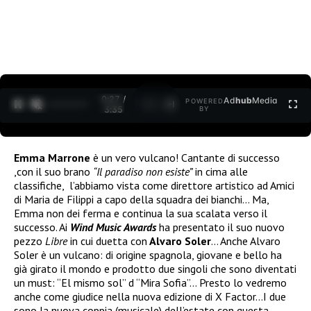
0:27 /
Ad
hub
Media
POWERED
1
/
2
3:35
BY
Emma Marrone
è un vero vulcano! Cantante di successo
,con il suo brano
“Il paradiso non esiste”
in cima alle
classifiche, l’abbiamo vista come direttore artistico ad Amici
di Maria de Filippi a capo della squadra dei bianchi… Ma,
Emma non dei ferma e continua la sua scalata verso il
successo. Ai
Wind Music Awards
ha presentato il suo nuovo
pezzo
Libre
in cui duetta con
Alvaro Soler
… Anche Alvaro
Soler è un vulcano: di origine spagnola, giovane e bello ha
già girato il mondo e prodotto due singoli che sono diventati
un must: “El mismo sol” d “Mira Sofia”… Presto lo vedremo
anche come giudice nella nuova edizione di X Factor…I due
sono la nuova coppia (musicale) dell’estate con questa