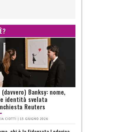
 È?
è (davvero) Banksy: nome,
 e identità svelata
’inchiesta Reuters
IA CIOTTI | 13 GIUGNO 2026
ma, chi è la fidanzata Lodovica