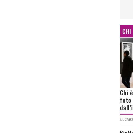
CHI
Chi 
foto
dall
LUCREZ
BigMa