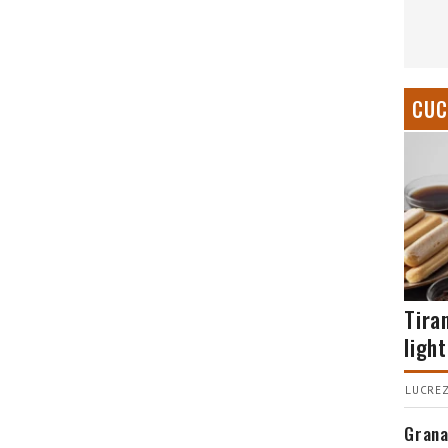
CUC
Tira
light
LUCREZ
Grana