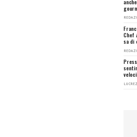
anche
gour
REDAZI
Franc
Chef 
sa di
REDAZI
Press
senti
veloci
LUCREZ