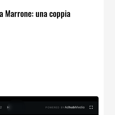
a Marrone: una coppia
Ad
hub
Media
/
2
POWERED BY