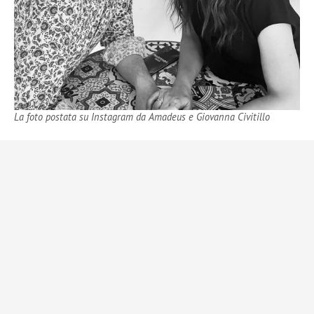
La foto postata su Instagram da Amadeus e Giovanna Civitillo