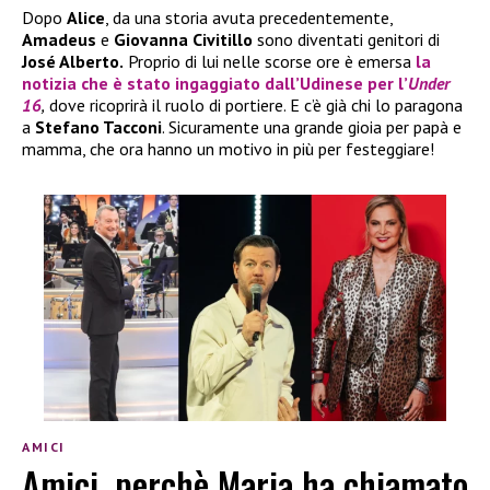
Dopo
Alice
, da una storia avuta precedentemente,
Amadeus
e
Giovanna Civitillo
sono diventati genitori di
José Alberto.
Proprio di lui nelle scorse ore è emersa
la
notizia che è stato ingaggiato dall’
Udinese
per l’
Under
16
,
dove ricoprirà il ruolo di portiere. E c’è già chi lo paragona
a
Stefano Tacconi
. Sicuramente una grande gioia per papà e
mamma, che ora hanno un motivo in più per festeggiare!
AMICI
Amici, perchè Maria ha chiamato