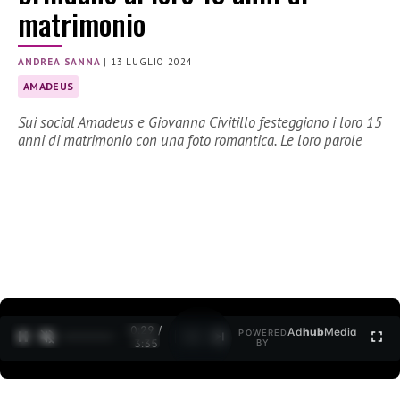
matrimonio
ANDREA SANNA
|
13 LUGLIO 2024
AMADEUS
Sui social Amadeus e Giovanna Civitillo festeggiano i loro 15
anni di matrimonio con una foto romantica. Le loro parole
0:30 /
Ad
hub
Media
POWERED
1
/
2
3:35
BY