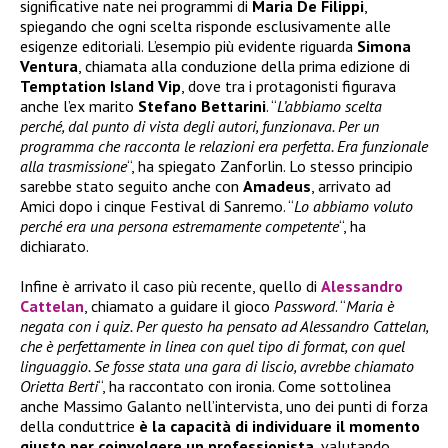
significative nate nei programmi di
Maria De Filippi
,
spiegando che ogni scelta risponde esclusivamente alle
esigenze editoriali. L’esempio più evidente riguarda
Simona
Ventura
, chiamata alla conduzione della prima edizione di
Temptation Island Vip
, dove tra i protagonisti figurava
anche l’ex marito
Stefano Bettarini
. “
L’abbiamo scelta
perché, dal punto di vista degli autori, funzionava. Per un
programma che racconta le relazioni era perfetta. Era funzionale
alla trasmissione
“, ha spiegato Zanforlin. Lo stesso principio
sarebbe stato seguito anche con
Amadeus
, arrivato ad
Amici dopo i cinque Festival di Sanremo. “
Lo abbiamo voluto
perché era una persona estremamente competente
“, ha
dichiarato.
Infine è arrivato il caso più recente, quello di
Alessandro
Cattelan
, chiamato a guidare il gioco
Password
. “
Maria è
negata con i quiz. Per questo ha pensato ad Alessandro Cattelan,
che è perfettamente in linea con quel tipo di format, con quel
linguaggio. Se fosse stata una gara di liscio, avrebbe chiamato
Orietta Berti
“, ha raccontato con ironia. Come sottolinea
anche Massimo Galanto nell’intervista, uno dei punti di forza
della conduttrice
è la capacità di individuare il momento
giusto per coinvolgere un professionista
, valutando