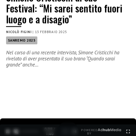
Festival: “Mi sarei sentito fuori
luogo e a disagio”
NICOLÒ FIGINI
|
13 FEBBRAIO 2025
SANREMO 2025
Nel corso di una recente intervista, Simone Cristicchi ha
rivelato di aver presentato il suo brano “Quando sarai
grande” anche…
0:30 /
Ad
hub
Media
POWERED
1
/
2
1:40
BY