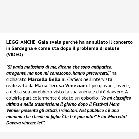
LEGGI ANCHE:
Gaia svela perché ha annullato il concerto
in Sardegna e come sta dopo il problema di salute
(VIDEO)
“
Si parla malissimo di me, dicono che sono antipatica,
arrogante, ma non mi conoscono, hanno preconcetti
,”
ha
dichiarato
Marcella Bella
al
CorSera
nell’intervista
realizzata da
Maria Teresa Veneziani
.
I più giovani, invece,
a detta sua avrebbero visto la sua anima e chi è davvero. A
colpirla particolarmente è stato un episodio:
“
Io mi classifico
ultima e nella trasmissione il giorno dopo il Festival Mara
Vernier presenta gli artisti, i vincitori. Nel pubblico c’è una
mamma che chiede al figlio ‘Chi ti è piaciuto?’ E lui ‘Marcella!
Doveva vincere lei
‘
”.