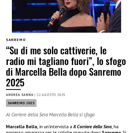
SANREMO
“Su di me solo cattiverie, le
radio mi tagliano fuori”, lo sfogo
di Marcella Bella dopo Sanremo
2025
ANDREA SANNA
|
22 AGOSTO 2025
SANREMO 2025
Al Corriere della Sera Marcella Bella si sfoga
Marcella Bella,
in un’intervista a
Il Corriere della Sera
, ha
espresso amarezza per le critiche ricevute dopo
Sanremo
. Si