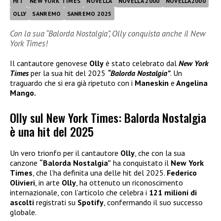
HIT
NEW YORK TIMES
NOVELLA
NOVELLA 2000
NOVELLA2000
OLLY
SANREMO
SANREMO 2025
Con la sua “Balorda Nostalgia”, Olly conquista anche il New
York Times!
Il cantautore genovese
Olly
è stato celebrato dal
New York
Times
per la sua hit del 2025
“Balorda Nostalgia”
. Un
traguardo che si era già ripetuto con i
Maneskin
e
Angelina
Mango.
Olly sul New York Times: Balorda Nostalgia
è una hit del 2025
Un vero trionfo per il cantautore
Olly
, che con la sua
canzone
“Balorda Nostalgia”
ha conquistato il
New York
Times
, che l’ha definita una delle hit del 2025.
Federico
Olivieri
, in arte
Olly
, ha ottenuto un riconoscimento
internazionale, con l’articolo che celebra i
121 milioni di
ascolti
registrati su
Spotify
, confermando il suo successo
globale.