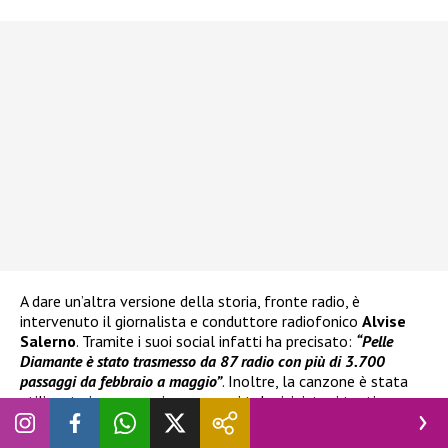
A dare un’altra versione della storia, fronte radio, è
intervenuto il giornalista e conduttore radiofonico
Alvise
Salerno
. Tramite i suoi social infatti ha precisato:
“Pelle
Diamante
è stato trasmesso da 87 radio con più di 3.700
passaggi da febbraio a maggio”
. Inoltre, la canzone è stata
utilizzata in numerosi programmi televisivi, tra i tanti
ricordiamo
Ne vedremo delle belle
su
Rai 1.