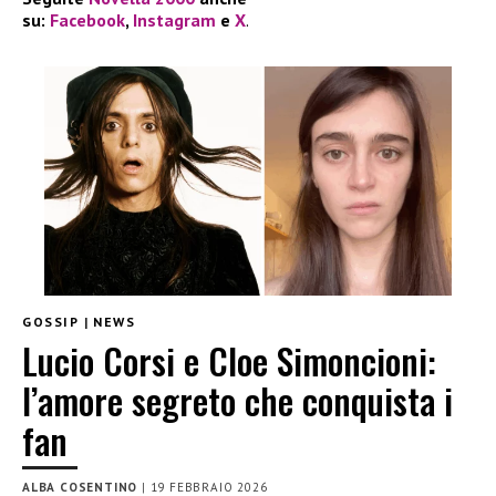
su:
Facebook
,
Instagram
e
X
.
GOSSIP
|
NEWS
Lucio Corsi e Cloe Simoncioni:
l’amore segreto che conquista i
fan
ALBA COSENTINO
|
19 FEBBRAIO 2026