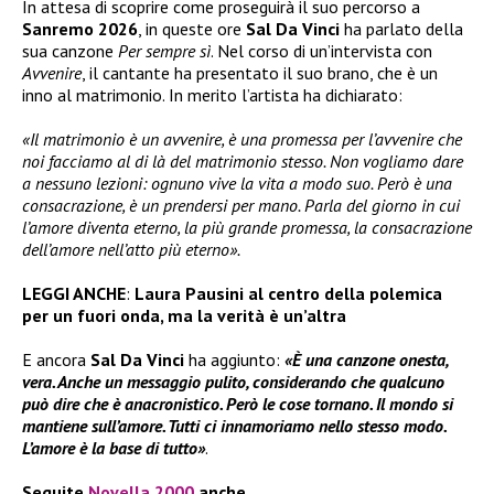
In attesa di scoprire come proseguirà il suo percorso a
Sanremo 2026
, in queste ore
Sal Da Vinci
ha parlato della
sua canzone
Per sempre sì
. Nel corso di un’intervista con
Avvenire
, il cantante ha presentato il suo brano, che è un
inno al matrimonio. In merito l’artista ha dichiarato:
«Il matrimonio è un avvenire, è una promessa per l’avvenire che
noi facciamo al di là del matrimonio stesso. Non vogliamo dare
a nessuno lezioni: ognuno vive la vita a modo suo. Però è una
consacrazione, è un prendersi per mano. Parla del giorno in cui
l’amore diventa eterno, la più grande promessa, la consacrazione
dell’amore nell’atto più eterno».
LEGGI ANCHE
:
Laura Pausini al centro della polemica
per un fuori onda, ma la verità è un’altra
E ancora
Sal Da Vinci
ha aggiunto:
«È una canzone onesta,
vera. Anche un messaggio pulito, considerando che qualcuno
può dire che è anacronistico. Però le cose tornano. Il mondo si
mantiene sull’amore. Tutti ci innamoriamo nello stesso modo.
L’amore è la base di tutto»
.
Seguite
Novella 2000
anche