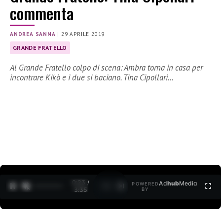
commenta
ANDREA SANNA
|
29 APRILE 2019
GRANDE FRATELLO
Al Grande Fratello colpo di scena: Ambra torna in casa per
incontrare Kikò e i due si baciano. Tina Cipollari…
0:24 /
Ad
hub
Media
POWERED
1
/
2
3:35
BY