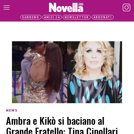
SANREMO
AMICI 24
NEWSLETTER
ABBONATI
NEWS
Ambra e Kikò si baciano al
Grande Fratello: Tina Cipollari