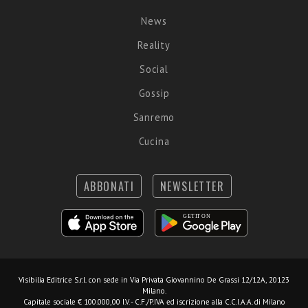
News
Reality
Social
Gossip
Sanremo
Cucina
ABBONATI
NEWSLETTER
Visibilia Editrice S.r.l.
con sede in Via Privata Giovannino De Grassi 12/12A, 20123
Milano.
Capitale sociale € 100.000,00 I.V. - C.F./P.IVA ed iscrizione alla C.C.I.A.A. di Milano