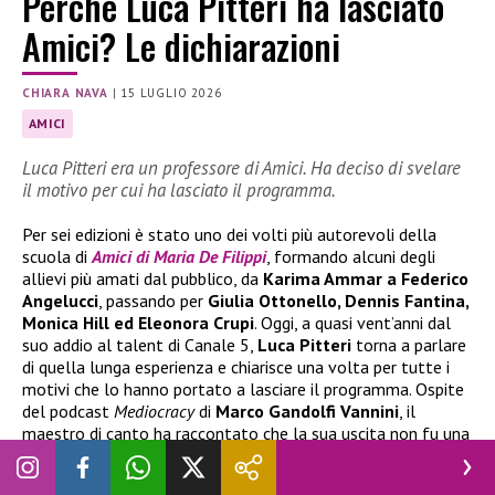
Perchè Luca Pitteri ha lasciato
Amici? Le dichiarazioni
CHIARA NAVA
|
15 LUGLIO 2026
AMICI
Luca Pitteri era un professore di Amici. Ha deciso di svelare
il motivo per cui ha lasciato il programma.
Per sei edizioni è stato uno dei volti più autorevoli della
scuola di
Amici di Maria De Filippi
, formando alcuni degli
allievi più amati dal pubblico, da
Karima Ammar a Federico
Angelucci
, passando per
Giulia Ottonello, Dennis Fantina,
Monica Hill ed Eleonora Crupi
. Oggi, a quasi vent’anni dal
suo addio al talent di Canale 5,
Luca Pitteri
torna a parlare
di quella lunga esperienza e chiarisce una volta per tutte i
motivi che lo hanno portato a lasciare il programma. Ospite
del podcast
Mediocracy
di
Marco Gandolfi Vannini
, il
maestro di canto ha raccontato che la sua uscita non fu una
decisione imposta dalla produzione, ma una scelta maturata
dopo aver percepito un cambiamento nella direzione del