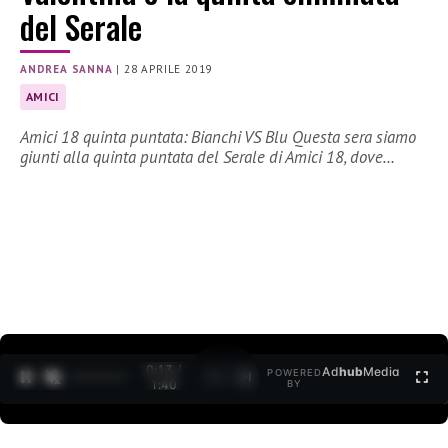
del Serale
ANDREA SANNA
|
28 APRILE 2019
AMICI
Amici 18 quinta puntata: Bianchi VS Blu Questa sera siamo
giunti alla quinta puntata del Serale di Amici 18, dove…
0:15 /
Ad
hub
Media
POWERED
1
/
2
1:40
BY