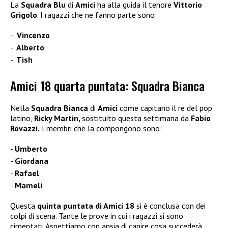
La
Squadra Blu
di
Amici
ha alla guida il tenore
Vittorio
Grigolo
. I ragazzi che ne fanno parte sono:
Vincenzo
Alberto
Tish
Amici 18 quarta puntata: Squadra Bianca
Nella
Squadra Bianca
di
Amici
come capitano il re del pop
latino,
Ricky Martin,
sostituito questa settimana da
Fabio
Rovazzi.
I membri che la compongono sono:
Umberto
Giordana
Rafael
Mameli
Questa
quinta puntata di Amici 18
si è conclusa con dei
colpi di scena. Tante le prove in cui i ragazzi si sono
cimentati. Aspettiamo con ansia di capire cosa succederà