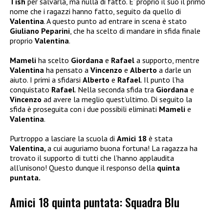
Tish
per salvarla, ma nulla di fatto. E’ proprio il suo il primo
nome che i ragazzi hanno fatto, seguito da quello di
Valentina
. A questo punto ad entrare in scena è stato
Giuliano Peparini
, che ha scelto di mandare in sfida finale
proprio
Valentina
.
Mameli
ha scelto
Giordana
e
Rafael
a supporto, mentre
Valentina
ha pensato a
Vincenzo
e
Alberto
a darle un
aiuto. I primi a sfidarsi
Alberto
e
Rafael
. Il punto l’ha
conquistato
Rafael
. Nella seconda sfida tra
Giordana
e
Vincenzo
ad avere la meglio quest’ultimo. Di seguito la
sfida è proseguita con i due possibili eliminati
Mameli
e
Valentina
.
Purtroppo a lasciare la scuola di
Amici 18
è stata
Valentina,
a cui auguriamo buona fortuna! La ragazza ha
trovato il supporto di tutti che l’hanno applaudita
all’unisono! Questo dunque il responso della
quinta
puntata.
Amici 18 quinta puntata: Squadra Blu