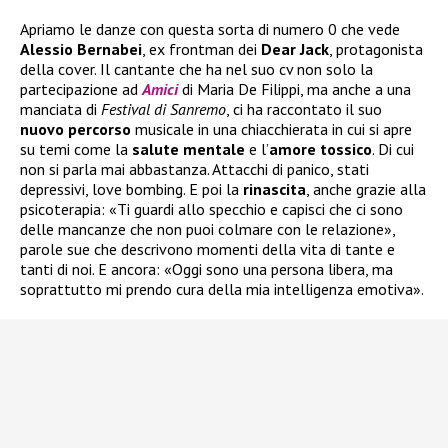
Apriamo le danze con questa sorta di numero 0 che vede
Alessio Bernabei
, ex frontman dei
Dear Jack
, protagonista
della cover. Il cantante che ha nel suo cv non solo la
partecipazione ad
Amici
di Maria De Filippi, ma anche a una
manciata di
Festival di Sanremo
, ci ha raccontato il suo
nuovo
percorso
musicale in una chiacchierata in cui si apre
su temi come la
salute
mentale
e l’
amore tossico
. Di cui
non si parla mai abbastanza. Attacchi di panico, stati
depressivi, love bombing. E poi la
rinascita
, anche grazie alla
psicoterapia: «Ti guardi allo specchio e capisci che ci sono
delle mancanze che non puoi colmare con le relazione»,
parole sue che descrivono momenti della vita di tante e
tanti di noi. E ancora: «Oggi sono una persona libera, ma
soprattutto mi prendo cura della mia intelligenza emotiva».