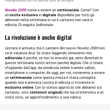
moltiplicano con lo stesso stile di sempre.
Novella 2000
torna a essere un
settimanale
. Come? Con
un’
uscita esclusiva
in
digitale
disponibile per tutti gli
abbonati nella settimana in cui il cartaceo non sarà in
edicola. Di seguito l’editoriale.
La rivoluzione è anche digital
L’estate è arrivata, ma il cantiere del nuovo
Novella 2000
non
va in vacanza. Anzi. Se state leggendo l’ennesimo mio
editoriale
è perché, se non lo eravate già, siete diventati in
queste settimane nostri lettori (anche) digitali. Che ci stiate
sfogliando dall’app, da un’edicola online tramite tablet,
smartphone o computer, da oggi, per voi, torneremo a essere
un
settimanale
come questa rivista è stata concepita:
quando non è prevista l’uscita in edicola ci troverete in
esclusiva
online
. Con lo stesso approccio che abbiamo sul
cartaceo: solo
contenuti
originali
che sia un’intervista a un
volto noto, un approfondimento o una rubrica.