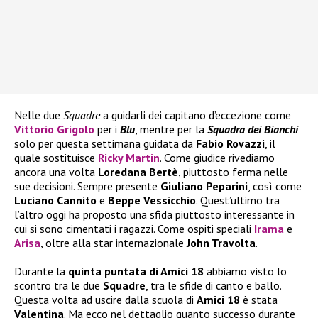
Nelle due
Squadre
a guidarli dei capitano d’eccezione come
Vittorio Grigolo
per i
Blu
, mentre per la
Squadra dei Bianchi
solo per questa settimana guidata da
Fabio Rovazzi
, il
quale sostituisce
Ricky Martin
. Come giudice rivediamo
ancora una volta
Loredana Bertè
, piuttosto ferma nelle
sue decisioni. Sempre presente
Giuliano Peparini
, così come
Luciano Cannito
e
Beppe Vessicchio
. Quest’ultimo tra
l’altro oggi ha proposto una sfida piuttosto interessante in
cui si sono cimentati i ragazzi. Come ospiti speciali
Irama
e
Arisa
, oltre alla star internazionale
John Travolta
.
Durante la
quinta puntata di Amici 18
abbiamo visto lo
scontro tra le due
Squadre
, tra le sfide di canto e ballo.
Questa volta ad uscire dalla scuola di
Amici 18
è stata
Valentina
. Ma ecco nel dettaglio quanto successo durante