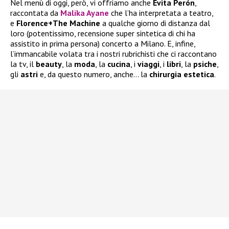
Nel menù di oggi, però, vi offriamo anche
Evita Perón
,
raccontata da
Malika Ayane
che l’ha interpretata a teatro,
e
Florence+The Machine
a qualche giorno di distanza dal
loro (potentissimo, recensione super sintetica di chi ha
assistito in prima persona) concerto a Milano. E, infine,
l’immancabile volata tra i nostri rubrichisti che ci raccontano
la tv, il
beauty
, la
moda
, la
cucina
, i
viaggi
, i
libri
, la
psiche
,
gli
astri
e, da questo numero, anche… la
chirurgia
estetica
.