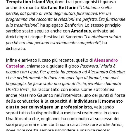
Temptation Island Vip
, dove tra i protagonisti figurava
anche l’ex marito
Stefano Bettarini
. “
L’abbiamo scelta
perché, dal punto di vista degli autori, funzionava. Per un
programma che racconta le relazioni era perfetta. Era funzionale
alla trasmissione
“, ha spiegato Zanforlin. Lo stesso principio
sarebbe stato seguito anche con
Amadeus
, arrivato ad
Amici dopo i cinque Festival di Sanremo. “
Lo abbiamo voluto
perché era una persona estremamente competente
“, ha
dichiarato.
Infine è arrivato il caso più recente, quello di
Alessandro
Cattelan
, chiamato a guidare il gioco
Password
. “
Maria è
negata con i quiz. Per questo ha pensato ad Alessandro Cattelan,
che è perfettamente in linea con quel tipo di format, con quel
linguaggio. Se fosse stata una gara di liscio, avrebbe chiamato
Orietta Berti
“, ha raccontato con ironia. Come sottolinea
anche Massimo Galanto nell’intervista, uno dei punti di forza
della conduttrice
è la capacità di individuare il momento
giusto per coinvolgere un professionista
, valutando
soprattutto la disponibilità a mettersi realmente in gioco.
Una filosofia che, negli anni, ha contribuito al successo dei
suoi programmi e che continua a caratterizzare anche Amici,
dove ogni scelta sembra rispondere a un’unica regola: