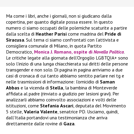
Ma come i libri, anche i giornali, non si giudicano dalla
copertina, per quanto digitale possa essere. In questo
numero ci siamo occupati delle polemiche scaturite a partire
dalla scelta di
Heather
Parisi
come madrina del
Pride di
Siracusa
. Sul tema ci siamo confrontati con l’attivista e
consigliera comunale di Milano, in quota Partito
Democratico,
Monica J. Romano, ospite di
Novella Politica
.
Le critiche legate alla giornata dell’Orgoglio LGBTQIA+ sono
solo l’inizio di una lunga chiacchierata sui diritti delle persone
transgender e non solo. Di pagina in pagina arriviamo a due
casi di cronaca di cui tanto abbiamo sentito parlare nei tg e
nelle trasmissioni di informazione: l’omicidio di
Saman
Abbas
e la vicenda di
Stella
, la bambina di Monteverde
affidata al padre (rinviato a giudizio per lesioni gravi). Per
analizzarli abbiamo coinvolto associazioni e volti delle
istituzioni, come
Stefania
Ascari
, deputata del Movimento
5 stelle,
Valeria
Valente
, senatrice PD. Usciamo, quindi,
dall’Italia portandovi una testimonianza che arriva
direttamente dalle rovine di
Gaza
.