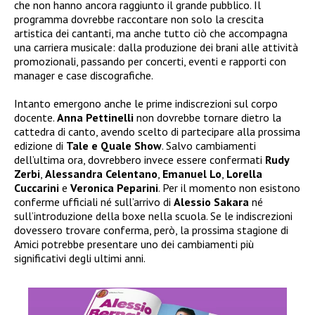
che non hanno ancora raggiunto il grande pubblico. Il
programma dovrebbe raccontare non solo la crescita
artistica dei cantanti, ma anche tutto ciò che accompagna
una carriera musicale: dalla produzione dei brani alle attività
promozionali, passando per concerti, eventi e rapporti con
manager e case discografiche.
Intanto emergono anche le prime indiscrezioni sul corpo
docente.
Anna Pettinelli
non dovrebbe tornare dietro la
cattedra di canto, avendo scelto di partecipare alla prossima
edizione di
Tale e Quale Show
. Salvo cambiamenti
dell’ultima ora, dovrebbero invece essere confermati
Rudy
Zerbi
,
Alessandra Celentano
,
Emanuel Lo
,
Lorella
Cuccarini
e
Veronica Peparini
. Per il momento non esistono
conferme ufficiali né sull’arrivo di
Alessio Sakara
né
sull’introduzione della boxe nella scuola. Se le indiscrezioni
dovessero trovare conferma, però, la prossima stagione di
Amici potrebbe presentare uno dei cambiamenti più
significativi degli ultimi anni.