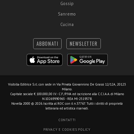
Gossip
Sanremo
Cucina
ABBONATI
NEWSLETTER
Visibilia Editrice S.r.l.
con sede in Via Privata Giovannino De Grassi 12/12A, 20123
Milano.
Capitale sociale € 100.000,00 I.V. - C.F./P.IVA ed iscrizione alla C.C.I.A.A. di Milano
N.10269990965 - REA MI-2519578.
Novella 2000 © 2026. Iscritta al ROC con il n.37767. Tutti i diritti di proprietà
letteraria ed artistica riservati.
CONTATTI
PRIVACY E COOKIES POLICY