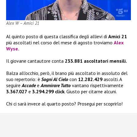
Alex W – Amici 21
Al quinto posto di questa classifica degli allievi di
Amici 21
più ascoltati nel corso del mese di agosto troviamo
Alex
Wyse.
Il giovane cantautore conta
233.881 ascoltatori mensili.
Balza all’occhio, però, il brano più ascoltato in assoluto del
suo repertorio: è
Sogni Al Cielo
con
12.282.429
ascolti. A
seguire
Accade
e
Ammirare Tutto
vantano rispettivamente
3.367.027
e
3.294.299 click
. Giusto per citarne alcuni.
Chi ci sarà invece al quarto posto? Prosegui per scoprirlo!