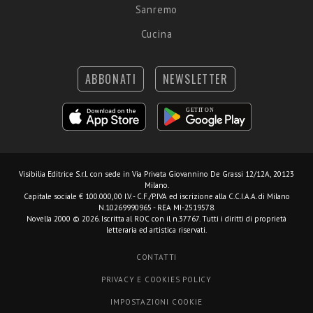
Sanremo
Cucina
ABBONATI
NEWSLETTER
Visibilia Editrice S.r.l.
con sede in Via Privata Giovannino De Grassi 12/12A, 20123
Milano.
Capitale sociale € 100.000,00 I.V. - C.F./P.IVA ed iscrizione alla C.C.I.A.A. di Milano
N.10269990965 - REA MI-2519578.
Novella 2000 © 2026. Iscritta al ROC con il n.37767. Tutti i diritti di proprietà
letteraria ed artistica riservati.
CONTATTI
PRIVACY E COOKIES POLICY
IMPOSTAZIONI COOKIE