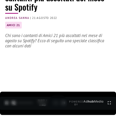
su Spotify
ANDREA SANNA
|
21 AGOSTO 2022
AMICI 21
Chi sono i cantanti di Amici 21 più ascoltati nel mese di
agosto su Spotify? Ecco di seguito una speciale classifica
con alcuni dati
0:27 /
Ad
hub
Media
POWERED
1
/
2
1:40
BY