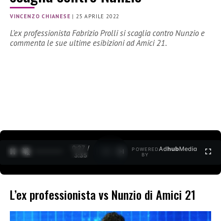
VINCENZO CHIANESE
|
25 APRILE 2022
L’ex professionista Fabrizio Prolli si scaglia contro Nunzio e
commenta le sue ultime esibizioni ad Amici 21.
0:28 /
Ad
hub
Media
POWERED
1
/
2
3:35
BY
L’ex professionista vs Nunzio di Amici 21