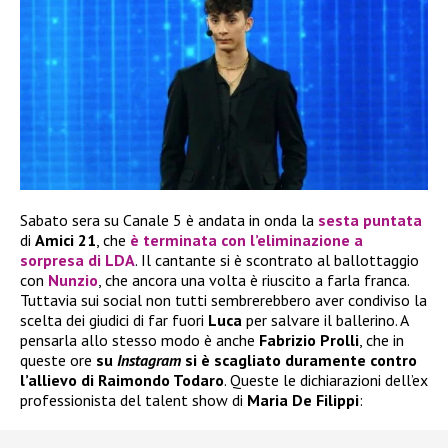
Sabato sera su Canale 5 è andata in onda la
sesta puntata
di
Amici 21
, che
è terminata con l’eliminazione a
sorpresa di
LDA
. Il cantante si è scontrato al ballottaggio
con
Nunzio
, che ancora una volta è riuscito a farla franca.
Tuttavia sui social non tutti sembrerebbero aver condiviso la
scelta dei giudici di far fuori
Luca
per salvare il ballerino. A
pensarla allo stesso modo è anche
Fabrizio Prolli
, che in
queste ore
su
Instagram
si è scagliato duramente contro
l’allievo di Raimondo Todaro
. Queste le dichiarazioni dell’ex
professionista del talent show di
Maria De Filippi
: