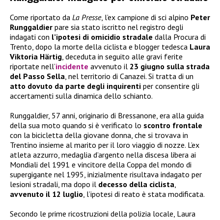
Come riportato da
La Presse
, l’ex campione di sci alpino
Peter
Runggaldier
pare sia stato iscritto nel registro degli
indagati con
l’ipotesi di omicidio stradale
dalla Procura di
Trento, dopo la morte della ciclista e blogger tedesca
Laura
Viktoria Härtig
, deceduta in seguito alle gravi ferite
riportate nell’
incidente
avvenuto il
23 giugno sulla strada
del Passo Sella
, nel territorio di Canazei. Si tratta di un
atto dovuto da parte degli inquirenti
per consentire gli
accertamenti sulla dinamica dello schianto.
Runggaldier, 57 anni, originario di Bressanone, era alla guida
della sua moto quando si è verificato lo
scontro frontale
con la bicicletta della giovane donna, che si trovava in
Trentino insieme al marito per il loro viaggio di nozze. L’ex
atleta azzurro, medaglia d’argento nella discesa libera ai
Mondiali del 1991 e vincitore della Coppa del mondo di
supergigante nel 1995, inizialmente risultava indagato per
lesioni stradali, ma dopo il
decesso della ciclista
,
avvenuto il 12 luglio
, l’ipotesi di reato è stata modificata.
Secondo le prime ricostruzioni della polizia locale, Laura