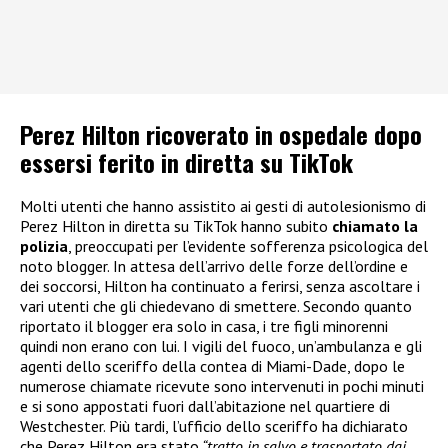
Perez Hilton ricoverato in ospedale dopo
essersi ferito in diretta su TikTok
Molti utenti che hanno assistito ai gesti di autolesionismo di
Perez Hilton in diretta su TikTok hanno subito
chiamato la
polizia
, preoccupati per l’evidente sofferenza psicologica del
noto blogger. In attesa dell’arrivo delle forze dell’ordine e
dei soccorsi, Hilton ha continuato a ferirsi, senza ascoltare i
vari utenti che gli chiedevano di smettere. Secondo quanto
riportato il blogger era solo in casa, i tre figli minorenni
quindi non erano con lui. I vigili del fuoco, un’ambulanza e gli
agenti dello sceriffo della contea di Miami-Dade, dopo le
numerose chiamate ricevute sono intervenuti in pochi minuti
e si sono appostati fuori dall’abitazione nel quartiere di
Westchester. Più tardi, l’ufficio dello sceriffo ha dichiarato
che Perez Hilton era stato
“tratto in salvo e trasportato dai