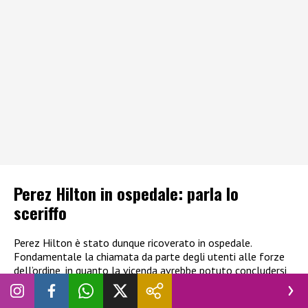
Perez Hilton in ospedale: parla lo
sceriffo
Perez Hilton è stato dunque ricoverato in ospedale.
Fondamentale la chiamata da parte degli utenti alle forze
dell’ordine, in quanto la vicenda avrebbe potuto concludersi
tragicamente. In una nota lo sceriffo ha voluto spiegate
come è stata gestita la situazione:
“In molti dei casi che