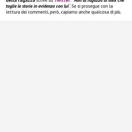
della ragazza
scrive su
Twitter
: “
Non la ragazza di alex che
toglie le storie in evidenza con lui
“. Se si prosegue con la
lettura dei commenti, però, capiamo anche qualcosa di più.