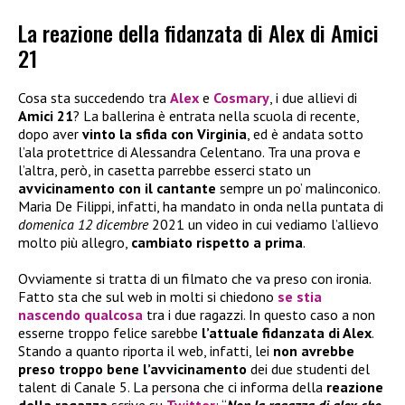
La reazione della fidanzata di Alex di Amici
21
Cosa sta succedendo tra
Alex
e
Cosmary
, i due allievi di
Amici 21
? La ballerina è entrata nella scuola di recente,
dopo aver
vinto la sfida con Virginia
, ed è andata sotto
l’ala protettrice di Alessandra Celentano. Tra una prova e
l’altra, però, in casetta parrebbe esserci stato un
avvicinamento con il cantante
sempre un po’ malinconico.
Maria De Filippi, infatti, ha mandato in onda nella puntata di
domenica 12 dicembre
2021 un video in cui vediamo l’allievo
molto più allegro,
cambiato rispetto a prima
.
Ovviamente si tratta di un filmato che va preso con ironia.
Fatto sta che sul web in molti si chiedono
se stia
nascendo qualcosa
tra i due ragazzi. In questo caso a non
esserne troppo felice sarebbe
l’attuale fidanzata di Alex
.
Stando a quanto riporta il web, infatti, lei
non avrebbe
preso troppo bene l’avvicinamento
dei due studenti del
talent di Canale 5. La persona che ci informa della
reazione