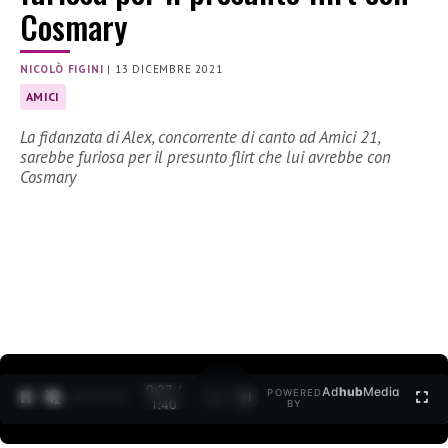
Cosmary
NICOLÒ FIGINI
|
13 DICEMBRE 2021
AMICI
La fidanzata di Alex, concorrente di canto ad Amici 21,
sarebbe furiosa per il presunto flirt che lui avrebbe con
Cosmary
0:27 /
Ad
hub
Media
POWERED
1
/
2
1:40
BY