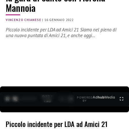
Mannoia
VINCENZO CHIANESE
|
16 GENNAIO 2022
Piccolo incidente per LDA ad Amici 21 Siamo nel pieno di
una nuova puntata di Amici 21, e anche oggi…
0:12 /
Ad
hub
Media
POWERED
1
/
2
1:40
BY
Piccolo incidente per LDA ad Amici 21