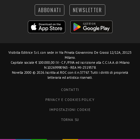
ABBONATI
NEWSLETTER
Visibilia Editrice S.r.l.
con sede in Via Privata Giovannino De Grassi 12/12A, 20123
Milano.
Capitale sociale € 100.000,00 I.V. - C.F./P.IVA ed iscrizione alla C.C.I.A.A. di Milano
N.10269990965 - REA MI-2519578.
Novella 2000 © 2026. Iscritta al ROC con il n.37767. Tutti i diritti di proprietà
letteraria ed artistica riservati.
CONTATTI
PRIVACY E COOKIES POLICY
IMPOSTAZIONI COOKIE
TORNA SU