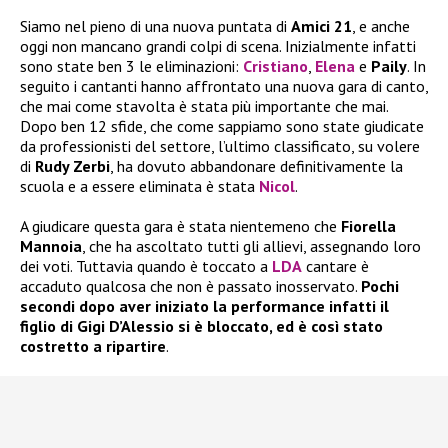
Siamo nel pieno di una nuova puntata di
Amici 21
, e anche
oggi non mancano grandi colpi di scena. Inizialmente infatti
sono state ben 3 le eliminazioni:
Cristiano
,
Elena
e
Paily
. In
seguito i cantanti hanno affrontato una nuova gara di canto,
che mai come stavolta è stata più importante che mai.
Dopo ben 12 sfide, che come sappiamo sono state giudicate
da professionisti del settore, l’ultimo classificato, su volere
di
Rudy Zerbi
, ha dovuto abbandonare definitivamente la
scuola e a essere eliminata è stata
Nicol
.
A giudicare questa gara è stata nientemeno che
Fiorella
Mannoia
, che ha ascoltato tutti gli allievi, assegnando loro
dei voti. Tuttavia quando è toccato a
LDA
cantare è
accaduto qualcosa che non è passato inosservato.
Pochi
secondi dopo aver iniziato la performance infatti il
figlio di Gigi D’Alessio si è bloccato, ed è così stato
costretto a ripartire
.