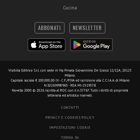
Cucina
ABBONATI
NEWSLETTER
Visibilia Editrice S.r.l.
con sede in Via Privata Giovannino De Grassi 12/12A, 20123
Milano.
Capitale sociale € 100.000,00 I.V. - C.F./P.IVA ed iscrizione alla C.C.I.A.A. di Milano
N.10269990965 - REA MI-2519578.
Novella 2000 © 2026. Iscritta al ROC con il n.37767. Tutti i diritti di proprietà
letteraria ed artistica riservati.
CONTATTI
PRIVACY E COOKIES POLICY
IMPOSTAZIONI COOKIE
TORNA SU