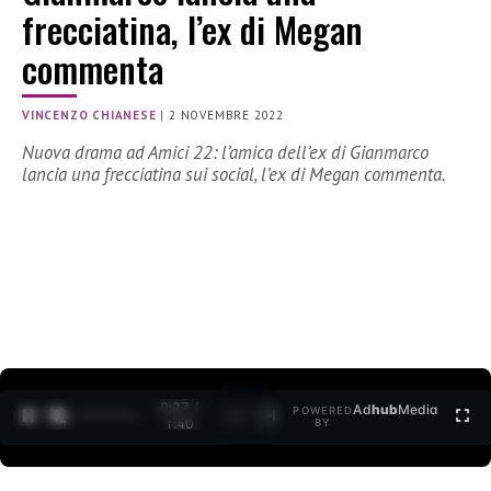
frecciatina, l’ex di Megan
commenta
VINCENZO CHIANESE
|
2 NOVEMBRE 2022
Nuova drama ad Amici 22: l’amica dell’ex di Gianmarco
lancia una frecciatina sui social, l’ex di Megan commenta.
0:28 /
Ad
hub
Media
POWERED
1
/
2
1:40
BY