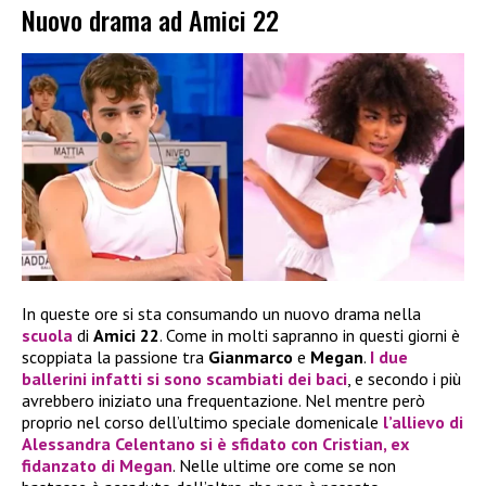
Nuovo drama ad Amici 22
In queste ore si sta consumando un nuovo drama nella
scuola
di
Amici 22
. Come in molti sapranno in questi giorni è
scoppiata la passione tra
Gianmarco
e
Megan
.
I due
ballerini infatti si sono scambiati dei baci
, e secondo i più
avrebbero iniziato una frequentazione. Nel mentre però
proprio nel corso dell’ultimo speciale domenicale
l’allievo di
Alessandra Celentano
si è sfidato con
Cristian
,
ex
fidanzato di Megan
. Nelle ultime ore come se non