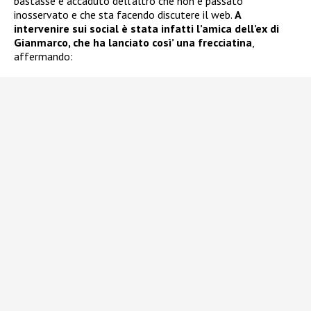
bastasse è accaduto dell’altro che non è passato
inosservato e che sta facendo discutere il web.
A
intervenire sui social è stata infatti l’amica dell’ex di
Gianmarco, che ha lanciato così’ una frecciatina
,
affermando: