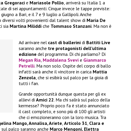
ta Gregoraci
e
Mariasole Pollio
, arriverà su Italia 1 a
tale di sei appuntamenti. Cinque invece le tappe previste:
5 giugno a Bari, e il 7 e 9 luglio a Gallipoli. Anche
 diversi volti provenienti dal talent show di
Maria De
ti sia
Martina Miliddi
che
Tommaso Stanzani
. Ma non è
Ad arrivare nel
cast di ballerini
di
Battiti Live
saranno anche
tre protagonisti dell’ultima
edizione
del programma. Di chi parliamo? Di
Megan Ria
,
Maddalena Svevi
e
Gianmarco
Petrelli
. Ma non solo. Ospite del corpo di ballo
infatti sarà anche il vincitore in carica
Mattia
Zenzola
, che si esibirà sul palco per la gioia di
tutti i fan.
Grande opportunità dunque questa per gli ex
allievi di
Amici 22
. Ma chi salirà sul palco della
kermesse? Proprio poco fa è stato annunciato
il cast completo, e sono più di 100 gli artisti
che ci emozioneranno con la loro musica. Tra
elina Mango, Annalisa, Ariete
,
Articolo 31
,
Clara e
re sul palco saranno anche
Marco Mengoni, Elettra