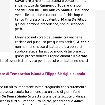
Cavaliere
arrivò nella scuola di
Amici
per una
sfida voluta da
Raimondo Todaro
che poi
sostituì con lui il suo allievo
Samuel
. Ballerino
versatile, lo stile in cui eccelle è l’hip-hop e
tentò l’ingresso nel talent di
Maria De Filipp
i
già nell’edizione precedente, non riuscendoci
però.
Eliminato nel corso del
Serale
(tra anche le
critiche del pubblico per questa scelta),
Alessio
non ha mai smesso di ballare e tra borse di
studio e stage, ha avuto modo di lavorare con
grandi professionisti. Proprio durante il
Serale
 i professionisti, arrivato per sostituire un ballerino che si
ate di Temptation Island a Filippo Bisciglia quando
to un altro importantissimo traguardo che sicuramente
 stessa scuola ha annunciato un paio di giorni fa, è
s On Dance Studio
. Si tratta di una delle scuole di danza
nche in tutto il mondo. Tra l’altro, per chi segue
Amici
,