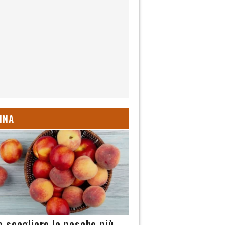
INA
 scegliere le pesche più