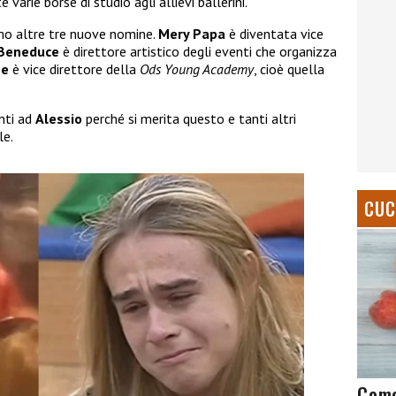
arie borse di studio agli allievi ballerini.
amo altre tre nuove nomine.
Mery Papa
è diventata vice
 Beneduce
è direttore artistico degli eventi che organizza
ne
è vice direttore della
Ods Young Academy
, cioè quella
nti ad
Alessio
perché si merita questo e tanti altri
le.
CUC
Come