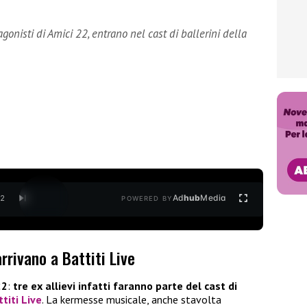
nisti di Amici 22, entrano nel cast di ballerini della
Ad
hub
Media
/
2
POWERED BY
arrivano a Battiti Live
22
:
tre ex allievi infatti faranno parte del cast di
titi Live
. La kermesse musicale, anche stavolta