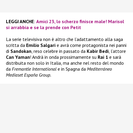
LEGGI ANCHE
:
Amici 23, lo scherzo finisce male! Marisol
si arrabbia e se la prende con Petit
La serie televisiva non è altro che l’adattamento alla saga
scritta da
Emilio Salgari
e avrà come protagonista nei panni
di
Sandokan
, reso celebre in passato da
Kabir Bedi
, l’attore
Can Yaman
! Andrà in onda prossimamente su
Rai 1
e sarà
distribuita non solo in Italia, ma anche nel resto del mondo
da
Fremantle International
e in Spagna da
Mediterráneo
Mediaset España Group.