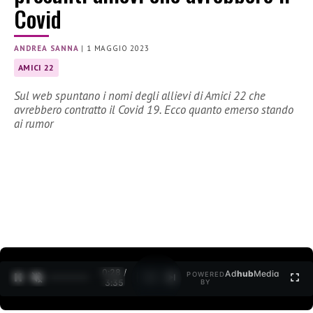
Covid
ANDREA SANNA
|
1 MAGGIO 2023
AMICI 22
Sul web spuntano i nomi degli allievi di Amici 22 che
avrebbero contratto il Covid 19. Ecco quanto emerso stando
ai rumor
0:30 /
Ad
hub
Media
POWERED
1
/
2
3:35
BY