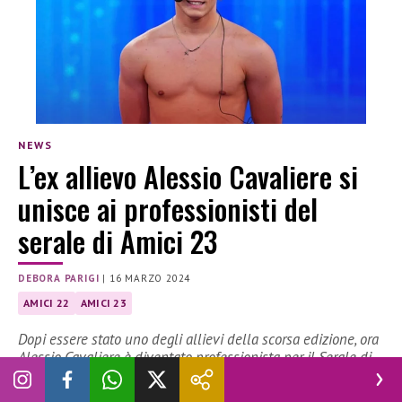
NEWS
L’ex allievo Alessio Cavaliere si
unisce ai professionisti del
serale di Amici 23
DEBORA PARIGI
|
16 MARZO 2024
AMICI 22
AMICI 23
Dopi essere stato uno degli allievi della scorsa edizione, ora
Alessio Cavaliere è diventato professionista per il Serale di
Amici 23