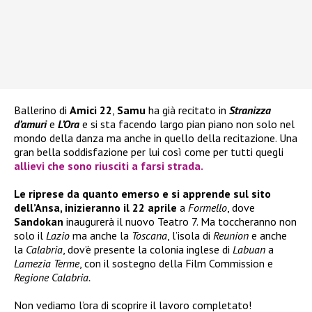
Ballerino di
Amici 22
,
Samu
ha già recitato in
Stranizza
d’amuri
e
L’Ora
e si sta facendo largo pian piano non solo nel
mondo della danza ma anche in quello della recitazione. Una
gran bella soddisfazione per lui così come per tutti quegli
allievi che sono riusciti a farsi strada.
Le riprese da quanto emerso e si apprende sul sito
dell’Ansa, inizieranno il 22 aprile
a
Formello
, dove
Sandokan
inaugurerà il nuovo Teatro 7. Ma toccheranno non
solo il
Lazio
ma anche la
Toscana
, l’isola di
Reunion
e anche
la
Calabria
, dov’è presente la colonia inglese di
Labuan
a
Lamezia Terme
, con il sostegno della Film Commission e
Regione Calabria.
Non vediamo l’ora di scoprire il lavoro completato!