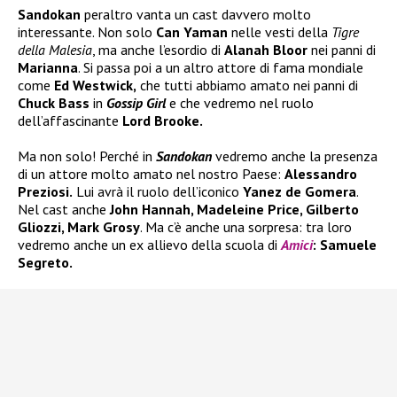
Sandokan
peraltro vanta un cast davvero molto
interessante. Non solo
Can Yaman
nelle vesti della
Tigre
della Malesia
, ma anche l’esordio di
Alanah Bloor
nei panni di
Marianna
. Si passa poi a un altro attore di fama mondiale
come
Ed Westwick,
che tutti abbiamo amato nei panni di
Chuck Bass
in
Gossip Girl
e che vedremo nel ruolo
dell’affascinante
Lord Brooke.
Ma non solo! Perché in
Sandokan
vedremo anche la presenza
di un attore molto amato nel nostro Paese:
Alessandro
Preziosi.
Lui avrà il ruolo dell’iconico
Yanez de Gomera
.
Nel cast anche
John Hannah, Madeleine Price, Gilberto
Gliozzi, Mark Grosy
. Ma c’è anche una sorpresa: tra loro
vedremo anche un ex allievo della scuola di
Amici
: Samuele
Segreto.