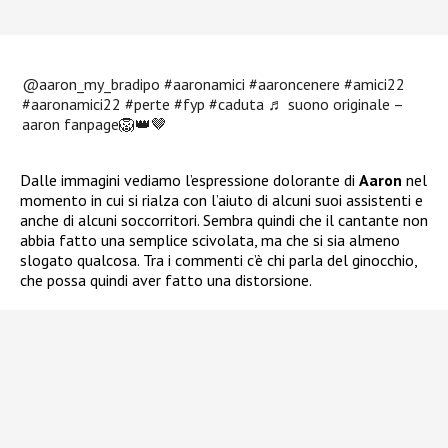
@aaron_my_bradipo
#aaronamici
#aaroncenere
#amici22
#aaronamici22
#perte
#fyp
#caduta
♬ suono originale –
aaron fanpage🦁👑🤎
Dalle immagini vediamo l’espressione dolorante di
Aaron
nel
momento in cui si rialza con l’aiuto di alcuni suoi assistenti e
anche di alcuni soccorritori. Sembra quindi che il cantante non
abbia fatto una semplice scivolata, ma che si sia almeno
slogato qualcosa. Tra i commenti c’è chi parla del ginocchio,
che possa quindi aver fatto una distorsione.