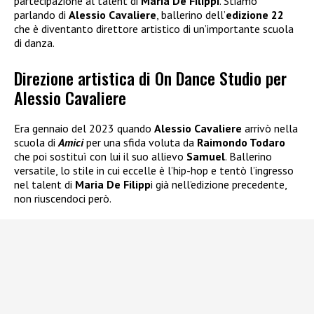
partecipazione al talent di
Maria De Filippi
. Stiamo
parlando di
Alessio Cavaliere
, ballerino dell’
edizione 22
che è diventanto direttore artistico di un’importante scuola
di danza.
Direzione artistica di On Dance Studio per
Alessio Cavaliere
Era gennaio del 2023 quando
Alessio Cavaliere
arrivò nella
scuola di
Amici
per una sfida voluta da
Raimondo Todaro
che poi sostituì con lui il suo allievo
Samuel
. Ballerino
versatile, lo stile in cui eccelle è l’hip-hop e tentò l’ingresso
nel talent di
Maria De Filipp
i già nell’edizione precedente,
non riuscendoci però.