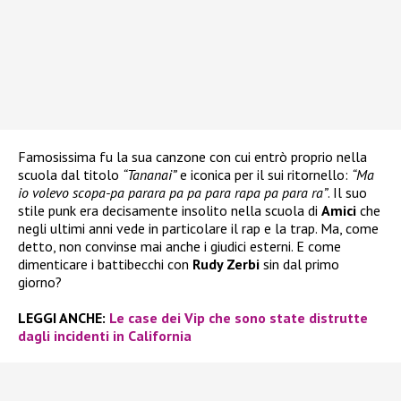
Famosissima fu la sua canzone con cui entrò proprio nella
scuola dal titolo
“Tananai”
e iconica per il sui ritornello:
“Ma
io volevo scopa-pa parara pa pa para rapa pa para ra”
. Il suo
stile punk era decisamente insolito nella scuola di
Amici
che
negli ultimi anni vede in particolare il rap e la trap. Ma, come
detto, non convinse mai anche i giudici esterni. E come
dimenticare i battibecchi con
Rudy Zerbi
sin dal primo
giorno?
LEGGI ANCHE:
Le case dei Vip che sono state distrutte
dagli incidenti in California