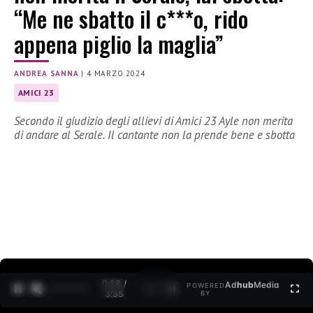
“Me ne sbatto il c***o, rido
appena piglio la maglia”
ANDREA SANNA
|
4 MARZO 2024
AMICI 23
Secondo il giudizio degli allievi di Amici 23 Ayle non merita
di andare al Serale. Il cantante non la prende bene e sbotta
0:30 /
Ad
hub
Media
POWERED
1
/
2
3:35
BY