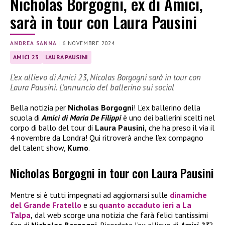
Nicholas Borgogni, ex di Amici,
sarà in tour con Laura Pausini
ANDREA SANNA
|
6 NOVEMBRE 2024
AMICI 23
LAURA PAUSINI
L’ex allievo di Amici 23, Nicolas Borgogni sarà in tour con
Laura Pausini. L’annuncio del ballerino sui social
Bella notizia per
Nicholas Borgogni
! L’ex ballerino della
scuola di
Amici di Maria De Filippi
è uno dei ballerini scelti nel
corpo di ballo del tour di
Laura Pausini,
che ha preso il via il
4 novembre da Londra! Qui ritroverà anche l’ex compagno
del talent show,
Kumo
.
Nicholas Borgogni in tour con Laura Pausini
Mentre si è tutti impegnati ad aggiornarsi sulle
dinamiche
del
Grande Fratello
e su
quanto accaduto ieri a
La
Talpa
,
dal web scorge una notizia che farà felici tantissimi