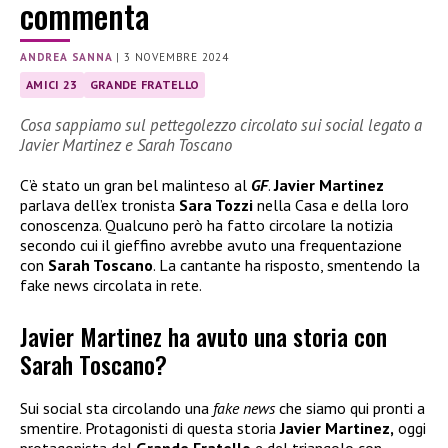
commenta
ANDREA SANNA
|
3 NOVEMBRE 2024
AMICI 23
GRANDE FRATELLO
Cosa sappiamo sul pettegolezzo circolato sui social legato a
Javier Martinez e Sarah Toscano
C’è stato un gran bel malinteso al
GF
.
Javier Martinez
parlava dell’ex tronista
Sara Tozzi
nella Casa e della loro
conoscenza. Qualcuno però ha fatto circolare la notizia
secondo cui il gieffino avrebbe avuto una frequentazione
con
Sarah Toscano
. La cantante ha risposto, smentendo la
fake news circolata in rete.
Javier Martinez ha avuto una storia con
Sarah Toscano?
Sui social sta circolando una
fake news
che siamo qui pronti a
smentire. Protagonisti di questa storia
Javier Martinez,
oggi
protagonista del
Grande Fratello
e del triangolo con