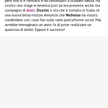
però non si è fermato e ha continuato a studiare danza. Ha
svolto uno stage in America (con lui era presente anche l’ex
compagno di
Amici
,
Dustin
) e ora che è tornato in Italia c’è
una nuova bella notizia. Annuncio che
Nicholas
ha voluto
condividere con i suoi fan sulle varie piattaforme
social
. Mai
avrebbe immaginato un anno fa di poter realizzare un
qualcosa di simile. Eppure è successo!