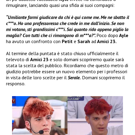
rimuginare, lanciando quasi una sfida ai suoi compagni:
“Umiliante farmi giudicare da chi è qui come me. Me ne sbatto il
c***o. Ho una professoressa che crede in me dall’inizio. Se non
mi votano, sti grandissimi c***i. Sai quanto rido appena piglio la
maglia? Con tutti che ci rimangono di m***a?”.
Poco dopo
Ayle
ha avuto un confronto con
Petit
e
Sarah
ad
Amici 23.
Al termine della puntata è stato chiuso ufficialmente il
televoto di
Amici 23
e solo domani scopriremo quale sarà
stata la scelta del pubblico. Ricordiamo che questo metro di
giudizio potrebbe essere un nuovo elemento per i professori
in vista delle loro scelte per il
Serale.
Domani scopriremo il
responso.