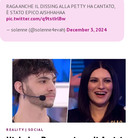
RAGA ANCHE IL DISSING ALLA PETTY HA CANTATO,
È STATO EPICO AJSHHAHAA
pic.twitter.com/q9tstIrlBw
— solenne (@solenne4evah)
December 3, 2024
REALITY
|
SOCIAL