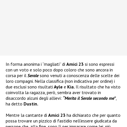
In forma anonima i “magliati” di
Amici 23
si sono espressi
con un voto e solo poco dopo coloro che sono ancora in
corsa per il
Serale
sono venuti a conoscenza delle scelte dei
loro compagni. Nella classifica (non indicativa per ordine) i
due esclusi sono risultati
Ayle
e
Kia.
Il risultato che ha visto
coinvolta la ragazza, però, sembra aver trovato in
disaccordo alcuni degli allievi:
“Merita il Serale secondo me”
,
ha detto
Dustin.
Mentre la cantante di
Amici 23
ha dichiarato che per quanto
possa trovare un pizzico di fastidio nell’essere giudicata da
persone che, alla fine, sono lì per imparare come lei, più