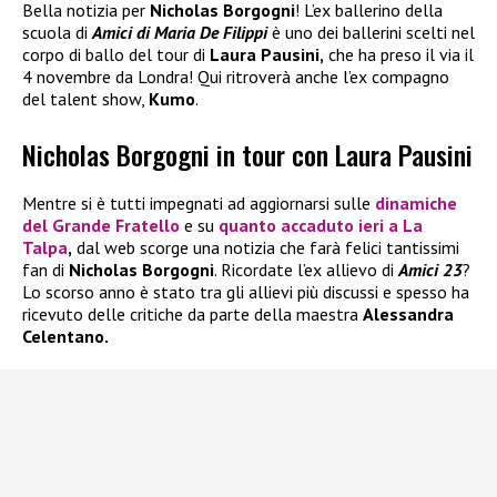
Bella notizia per
Nicholas Borgogni
! L’ex ballerino della
scuola di
Amici di Maria De Filippi
è uno dei ballerini scelti nel
corpo di ballo del tour di
Laura Pausini,
che ha preso il via il
4 novembre da Londra! Qui ritroverà anche l’ex compagno
del talent show,
Kumo
.
Nicholas Borgogni in tour con Laura Pausini
Mentre si è tutti impegnati ad aggiornarsi sulle
dinamiche
del
Grande Fratello
e su
quanto accaduto ieri a
La
Talpa
,
dal web scorge una notizia che farà felici tantissimi
fan di
Nicholas Borgogni
. Ricordate l’ex allievo di
Amici 23
?
Lo scorso anno è stato tra gli allievi più discussi e spesso ha
ricevuto delle critiche da parte della maestra
Alessandra
Celentano.