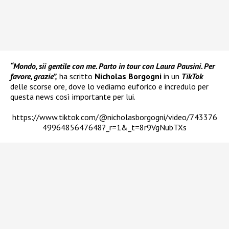
“Mondo, sii gentile con me. Parto in tour con Laura Pausini. Per
favore, grazie”,
ha scritto
Nicholas Borgogni
in un
TikTok
delle scorse ore, dove lo vediamo euforico e incredulo per
questa news così importante per lui.
https://www.tiktok.com/@nicholasborgogni/video/743376
4996485647648?_r=1&_t=8r9VgNubTXs