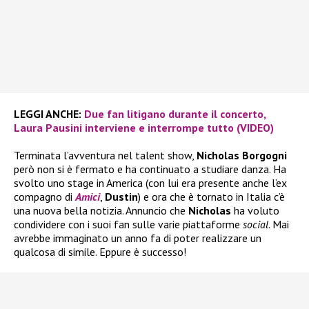
LEGGI ANCHE:
Due fan litigano durante il concerto,
Laura Pausini interviene e interrompe tutto (VIDEO)
Terminata l’avventura nel talent show,
Nicholas Borgogni
però non si è fermato e ha continuato a studiare danza. Ha
svolto uno stage in America (con lui era presente anche l’ex
compagno di
Amici
,
Dustin
) e ora che è tornato in Italia c’è
una nuova bella notizia. Annuncio che
Nicholas
ha voluto
condividere con i suoi fan sulle varie piattaforme
social
. Mai
avrebbe immaginato un anno fa di poter realizzare un
qualcosa di simile. Eppure è successo!