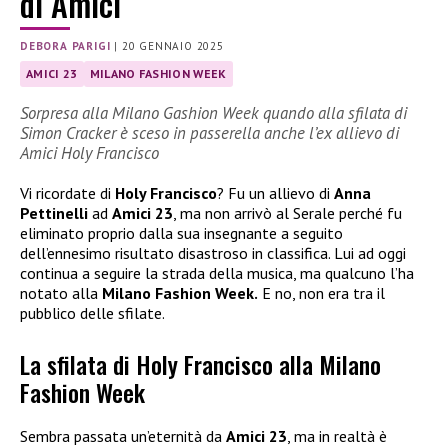
di Amici
DEBORA PARIGI
|
20 GENNAIO 2025
AMICI 23
MILANO FASHION WEEK
Sorpresa alla Milano Gashion Week quando alla sfilata di
Simon Cracker è sceso in passerella anche l’ex allievo di
Amici Holy Francisco
Vi ricordate di
Holy Francisco
? Fu un allievo di
Anna
Pettinelli
ad
Amici 23
, ma non arrivò al Serale perché fu
eliminato proprio dalla sua insegnante a seguito
dell’ennesimo risultato disastroso in classifica. Lui ad oggi
continua a seguire la strada della musica, ma qualcuno l’ha
notato alla
Milano Fashion Week.
E no, non era tra il
pubblico delle sfilate.
La sfilata di Holy Francisco alla Milano
Fashion Week
Sembra passata un’eternità da
Amici 23
, ma in realtà è