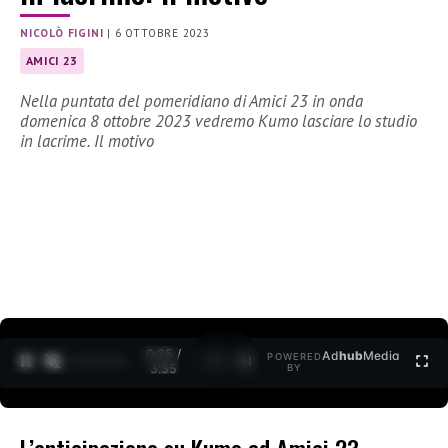
NICOLÒ FIGINI
|
6 OTTOBRE 2023
AMICI 23
Nella puntata del pomeridiano di Amici 23 in onda
domenica 8 ottobre 2023 vedremo Kumo lasciare lo studio
in lacrime. Il motivo
0:26 /
Ad
hub
Media
POWERED
1
/
2
3:35
BY