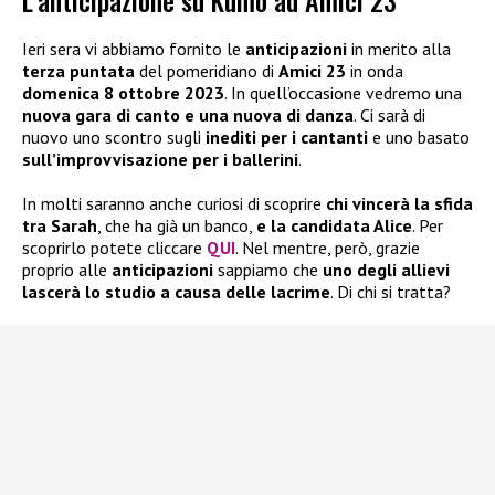
L’anticipazione su Kumo ad Amici 23
Ieri sera vi abbiamo fornito le
anticipazioni
in merito alla
terza puntata
del pomeridiano di
Amici 23
in onda
domenica 8 ottobre 2023
. In quell’occasione vedremo una
nuova gara di canto e una nuova di danza
. Ci sarà di
nuovo uno scontro sugli
inediti per i cantanti
e uno basato
sull’improvvisazione per i ballerini
.
In molti saranno anche curiosi di scoprire
chi vincerà la sfida
tra Sarah
, che ha già un banco,
e la candidata Alice
. Per
scoprirlo potete cliccare
QUI
. Nel mentre, però, grazie
proprio alle
anticipazioni
sappiamo che
uno degli allievi
lascerà lo studio a causa delle lacrime
. Di chi si tratta?