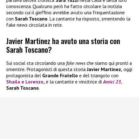
parlava dell’ex tronista
Sara Tozzi
nella Casa e della loro
conoscenza. Qualcuno però ha fatto circolare la notizia
secondo cui il gieffino avrebbe avuto una frequentazione
con
Sarah Toscano
. La cantante ha risposto, smentendo la
fake news circolata in rete.
Javier Martinez ha avuto una storia con
Sarah Toscano?
Sui social sta circolando una
fake news
che siamo qui pronti a
smentire. Protagonisti di questa storia
Javier Martinez,
oggi
protagonista del
Grande Fratello
e del triangolo con
Shaila
e
Lorenzo
,
e la cantante e vincitrice di
Amici 23
,
Sarah Toscano
.