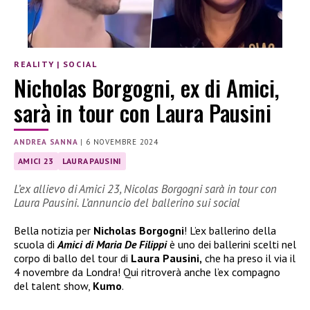
REALITY
|
SOCIAL
Nicholas Borgogni, ex di Amici,
sarà in tour con Laura Pausini
ANDREA SANNA
|
6 NOVEMBRE 2024
AMICI 23
LAURA PAUSINI
L’ex allievo di Amici 23, Nicolas Borgogni sarà in tour con
Laura Pausini. L’annuncio del ballerino sui social
Bella notizia per
Nicholas Borgogni
! L’ex ballerino della
scuola di
Amici di Maria De Filippi
è uno dei ballerini scelti nel
corpo di ballo del tour di
Laura Pausini,
che ha preso il via il
4 novembre da Londra! Qui ritroverà anche l’ex compagno
del talent show,
Kumo
.