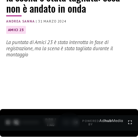
non è andato in onda
ANDREA SANNA
|
31 MARZO 2024
AMICI 23
La puntata di Amici 23 è stata interrotta in fase di
registrazione, ma la scena è stata tagliata durante il
montaggio
0:30 /
Ad
hub
Media
POWERED
1
/
2
1:40
BY