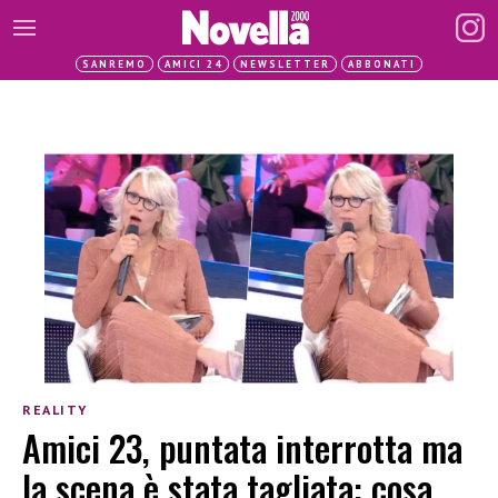
SANREMO
AMICI 24
NEWSLETTER
ABBONATI
REALITY
Amici 23, puntata interrotta ma
la scena è stata tagliata: cosa