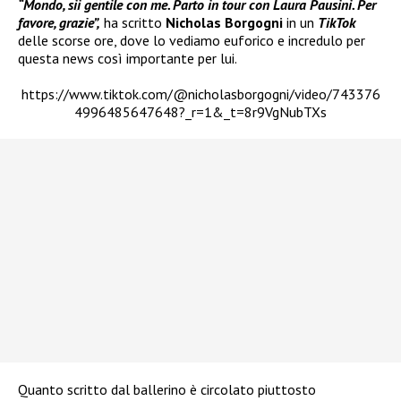
“Mondo, sii gentile con me. Parto in tour con Laura Pausini. Per
favore, grazie”,
ha scritto
Nicholas Borgogni
in un
TikTok
delle scorse ore, dove lo vediamo euforico e incredulo per
questa news così importante per lui.
https://www.tiktok.com/@nicholasborgogni/video/743376
4996485647648?_r=1&_t=8r9VgNubTXs
Quanto scritto dal ballerino è circolato piuttosto