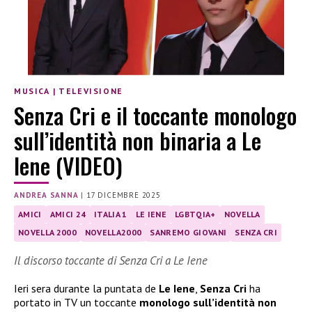
MUSICA
|
TELEVISIONE
Senza Cri e il toccante monologo
sull’identità non binaria a Le
Iene (VIDEO)
ANDREA SANNA
|
17 DICEMBRE 2025
AMICI
AMICI 24
ITALIA 1
LE IENE
LGBTQIA+
NOVELLA
NOVELLA 2000
NOVELLA2000
SANREMO GIOVANI
SENZA CRI
Il discorso toccante di Senza Cri a Le Iene
Ieri sera durante la puntata de
Le Iene
,
Senza Cri
ha
portato in TV un toccante
monologo sull’identità non