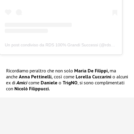
Un post condiviso da RDS 100% Grandi Successi (@rds_official)
Ricordiamo peraltro che non solo
Maria De Filippi,
ma
anche
Anna Pettinelli,
così come
Lorella Cuccarini
o alcuni
ex di
Amici
come
Daniele
o
TrigNO
, si sono complimentati
con
Nicolò Filippucci.