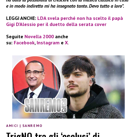
e in modo indiretto mi ha insegnato tanto. Devo tutto a loro”.
LEGGI ANCHE:
LDA svela perché non ha scelto il papà
Gigi D’Alessio per il duetto della serata cover
Seguite
Novella 2000
anche
su:
Facebook
,
Instagram
e
X
.
AMICI
|
SANREMO
TrigNO tra gli ‘esclusi’ di