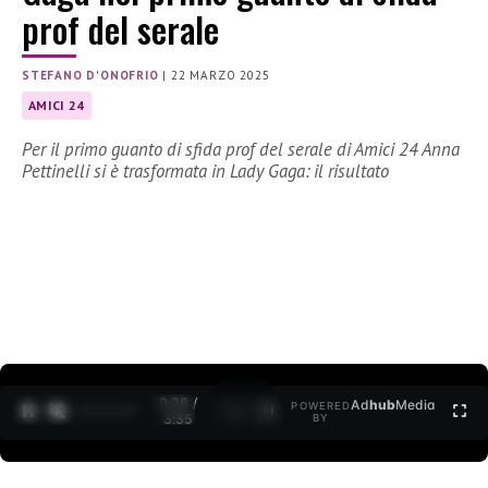
prof del serale
STEFANO D'ONOFRIO
|
22 MARZO 2025
AMICI 24
Per il primo guanto di sfida prof del serale di Amici 24 Anna
Pettinelli si è trasformata in Lady Gaga: il risultato
0:30 /
Ad
hub
Media
POWERED
1
/
2
3:35
BY