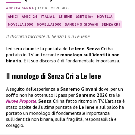
ANDREA SANNA
|
17 DICEMBRE 2025
AMICI
AMICI 24
ITALIA 1
LE IENE
LGBTQIA+
NOVELLA
NOVELLA 2000
NOVELLA2000
SANREMO GIOVANI
SENZA CRI
Il discorso toccante di Senza Cri a Le Iene
Ieri sera durante la puntata de
Le Iene
,
Senza Cri
ha
portato in TV un toccante
monologo sull’identità non
binaria.
E il suo discorso è di fondamentale importanza.
Il monologo di Senza Cri a Le Iene
A seguito dell’esperienza a
Sanremo Giovani
dove, per un
soffio non ha ottenuto il pass per
Sanremo 2026
tra le
Nuove Proposte
,
Senza Cri
ha fatto ritorno in TV. L’artista è
stato ospite dell’ultima puntata de
Le Iene
e sul palco ha
portato un monologo di fondamentale importanza
sull’identità non binaria, sulla fragilità, responsabilità e
coraggio.