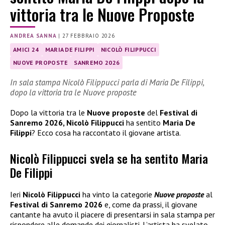
vittoria tra le Nuove Proposte
ANDREA SANNA
|
27 FEBBRAIO 2026
AMICI 24
MARIA DE FILIPPI
NICOLÒ FILIPPUCCI
NUOVE PROPOSTE
SANREMO 2026
In sala stampa Nicolò Filippucci parla di Maria De Filippi,
dopo la vittoria tra le Nuove proposte
Dopo la vittoria tra le
Nuove proposte
del
Festival di
Sanremo 2026, Nicolò Filippucci
ha sentito
Maria De
Filippi
? Ecco cosa ha raccontato il giovane artista.
Nicolò Filippucci svela se ha sentito Maria
De Filippi
Ieri
Nicolò Filippucci
ha vinto la categorie
Nuove proposte
al
Festival di Sanremo 2026
e, come da prassi, il giovane
cantante ha avuto il piacere di presentarsi in sala stampa per
rispondere alle domande dei giornalisti. L’artista ha svelato,