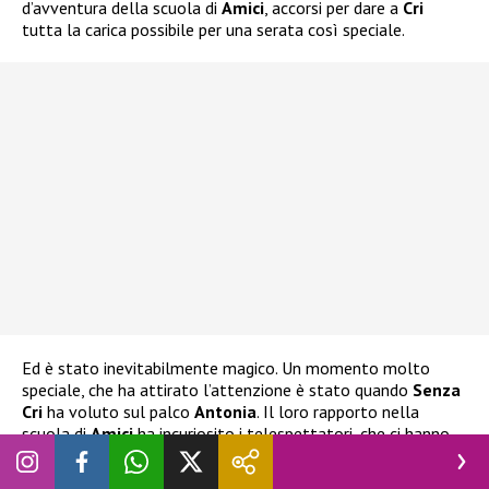
d’avventura della scuola di
Amici
, accorsi per dare a
Cri
tutta la carica possibile per una serata così speciale.
Ed è stato inevitabilmente magico. Un momento molto
speciale, che ha attirato l’attenzione è stato quando
Senza
Cri
ha voluto sul palco
Antonia
. Il loro rapporto nella
scuola di
Amici
ha incuriosito i telespettatori, che ci hanno
visto sempre qualcosa di più di una semplice amicizia. E se
inizialmente hanno preferito preservare il loro legame, di