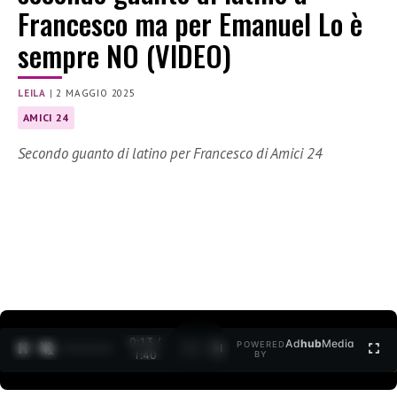
Francesco ma per Emanuel Lo è
sempre NO (VIDEO)
LEILA
|
2 MAGGIO 2025
AMICI 24
Secondo guanto di latino per Francesco di Amici 24
0:15 /
Ad
hub
Media
POWERED
1
/
2
1:40
BY