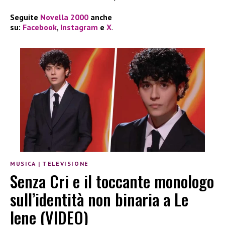
Seguite
Novella 2000
anche
su:
Facebook
,
Instagram
e
X
.
MUSICA
|
TELEVISIONE
Senza Cri e il toccante monologo
sull’identità non binaria a Le
Iene (VIDEO)