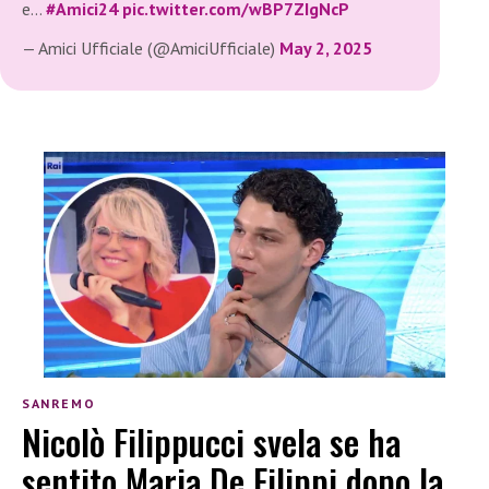
e…
#Amici24
pic.twitter.com/wBP7ZIgNcP
— Amici Ufficiale (@AmiciUfficiale)
May 2, 2025
SANREMO
Nicolò Filippucci svela se ha
sentito Maria De Filippi dopo la