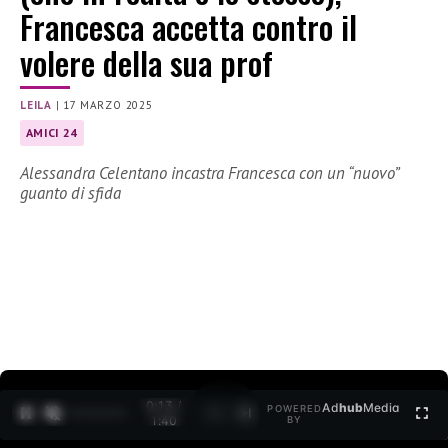
Francesca accetta contro il
volere della sua prof
LEILA
|
17 MARZO 2025
AMICI 24
Alessandra Celentano incastra Francesca con un “nuovo”
guanto di sfida
0:14 /
Ad
hub
Media
POWERED
1
/
2
1:40
BY