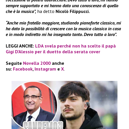
sempre supportato e mi hanno dato una conoscenza di quello
che è la musica”,
ha detto
Nicolò Filippucci.
“Anche mio fratello maggiore, studiando pianoforte classico, mi
ha dato la possibilità di crescere con la musica classica in casa
e in modo indiretto mi ha insegnato tanto. Devo tutto a loro”.
LEGGI ANCHE:
LDA svela perché non ha scelto il papà
Gigi D’Alessio per il duetto della serata cover
Seguite
Novella 2000
anche
su:
Facebook
,
Instagram
e
X
.