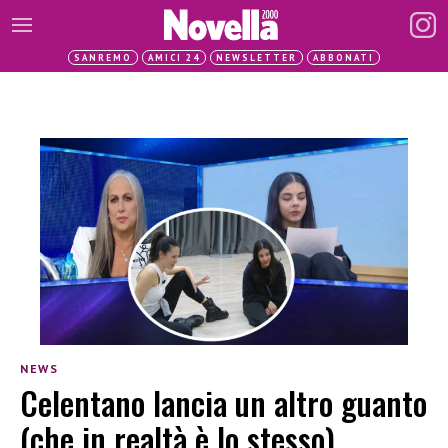
SANREMO
AMICI 24
NEWSLETTER
ABBONATI
NEWS
Celentano lancia un altro guanto
(che in realtà è lo stesso),