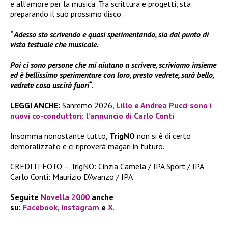
e all’amore per la musica. Tra scrittura e progetti, sta
preparando il suo prossimo disco.
“
Adesso sto scrivendo e quasi sperimentando, sia dal punto di
vista testuale che musicale.
Poi ci sono persone che mi aiutano a scrivere, scriviamo insieme
ed è bellissimo sperimentare con loro, presto vedrete, sarà bello,
vedrete cosa uscirà fuori
“.
LEGGI ANCHE:
Sanremo 2026
, Lillo e Andrea Pucci sono i
nuovi co-conduttori: l’annuncio di Carlo Conti
Insomma nonostante tutto,
TrigNO
non si è di certo
demoralizzato e ci riproverà magari in futuro.
CREDITI FOTO – TrigNO: Cinzia Camela / IPA Sport / IPA
Carlo Conti: Maurizio D’Avanzo / IPA
Seguite
Novella 2000
anche
su:
Facebook
,
Instagram
e
X
.