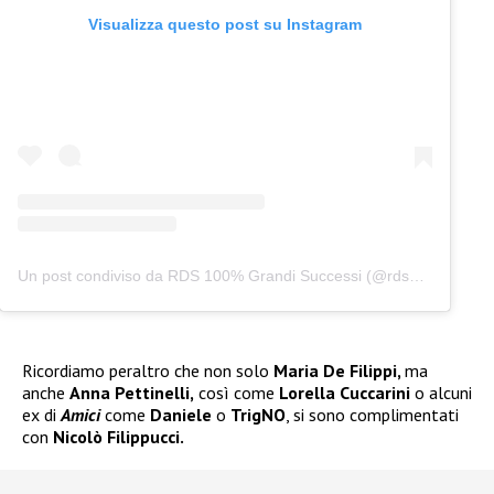
Visualizza questo post su Instagram
Un post condiviso da RDS 100% Grandi Successi (@rds_official)
Ricordiamo peraltro che non solo
Maria De Filippi,
ma
anche
Anna Pettinelli,
così come
Lorella Cuccarini
o alcuni
ex di
Amici
come
Daniele
o
TrigNO
, si sono complimentati
con
Nicolò Filippucci.