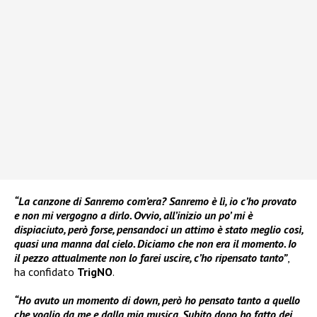
“La canzone di Sanremo com’era? Sanremo è lì, io c’ho provato
e non mi vergogno a dirlo. Ovvio, all’inizio un po’ mi è
dispiaciuto, però forse, pensandoci un attimo è stato meglio così,
quasi una manna dal cielo. Diciamo che non era il momento. Io
il pezzo attualmente non lo farei uscire, c’ho ripensato tanto”
,
ha confidato
TrigNO
.
“Ho avuto un momento di down, però ho pensato tanto a quello
che voglio da me e dalla mia musica. Subito dopo ho fatto dei