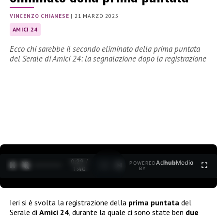
VINCENZO CHIANESE
|
21 MARZO 2025
AMICI 24
Ecco chi sarebbe il secondo eliminato della prima puntata
del Serale di Amici 24: la segnalazione dopo la registrazione
0:30 /
Ad
hub
Media
POWERED
1
/
2
1:40
BY
Ieri si è svolta la registrazione della
prima puntata
del
Serale di
Amici 24
, durante la quale ci sono state ben
due