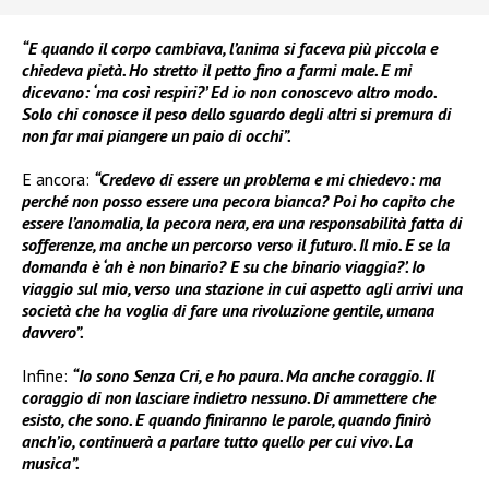
“E quando il corpo cambiava, l’anima si faceva più piccola e
chiedeva pietà. Ho stretto il petto fino a farmi male. E mi
dicevano: ‘ma così respiri?’ Ed io non conoscevo altro modo.
Solo chi conosce il peso dello sguardo degli altri si premura di
non far mai piangere un paio di occhi”.
E ancora:
“Credevo di essere un problema e mi chiedevo: ma
perché non posso essere una pecora bianca? Poi ho capito che
essere l’anomalia, la pecora nera, era una responsabilità fatta di
sofferenze, ma anche un percorso verso il futuro. Il mio. E se la
domanda è ‘ah è non binario? E su che binario viaggia?’. Io
viaggio sul mio, verso una stazione in cui aspetto agli arrivi una
società che ha voglia di fare una rivoluzione gentile, umana
davvero”.
Infine:
“Io sono Senza Cri, e ho paura. Ma anche coraggio. Il
coraggio di non lasciare indietro nessuno. Di ammettere che
esisto, che sono. E quando finiranno le parole, quando finirò
anch’io, continuerà a parlare tutto quello per cui vivo. La
musica”.