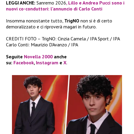
LEGGI ANCHE:
Sanremo 2026
, Lillo e Andrea Pucci sono i
nuovi co-conduttori: l’annuncio di Carlo Conti
Insomma nonostante tutto,
TrigNO
non si è di certo
demoralizzato e ci riproverà magari in futuro.
CREDITI FOTO – TrigNO: Cinzia Camela / IPA Sport / IPA
Carlo Conti: Maurizio D’Avanzo / IPA
Seguite
Novella 2000
anche
su:
Facebook
,
Instagram
e
X
.