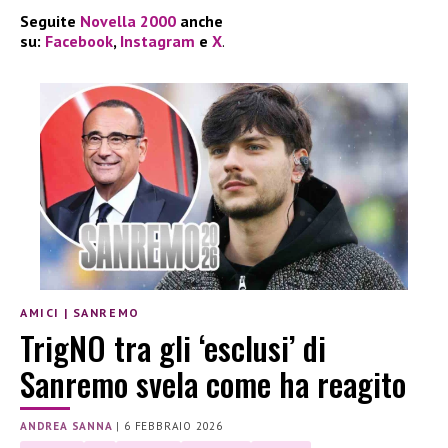
Seguite
Novella 2000
anche
su:
Facebook
,
Instagram
e
X
.
AMICI
|
SANREMO
TrigNO tra gli ‘esclusi’ di
Sanremo svela come ha reagito
ANDREA SANNA
|
6 FEBBRAIO 2026