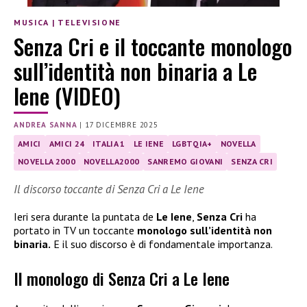
MUSICA
|
TELEVISIONE
Senza Cri e il toccante monologo
sull’identità non binaria a Le
Iene (VIDEO)
ANDREA SANNA
|
17 DICEMBRE 2025
AMICI
AMICI 24
ITALIA 1
LE IENE
LGBTQIA+
NOVELLA
NOVELLA 2000
NOVELLA2000
SANREMO GIOVANI
SENZA CRI
Il discorso toccante di Senza Cri a Le Iene
Ieri sera durante la puntata de
Le Iene
,
Senza Cri
ha
portato in TV un toccante
monologo sull’identità non
binaria.
E il suo discorso è di fondamentale importanza.
Il monologo di Senza Cri a Le Iene