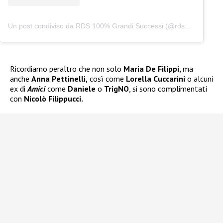
Un post condiviso da RDS 100% Grandi Successi (@rds_official)
Ricordiamo peraltro che non solo
Maria De Filippi,
ma
anche
Anna Pettinelli,
così come
Lorella Cuccarini
o alcuni
ex di
Amici
come
Daniele
o
TrigNO
, si sono complimentati
con
Nicolò Filippucci.