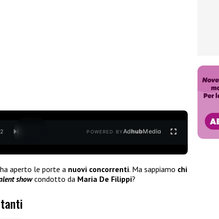
Ad
hub
Media
/
2
POWERED BY
ha aperto le porte a
nuovi concorrenti
. Ma sappiamo
chi
alent show
condotto da
Maria De Filippi
?
ntanti