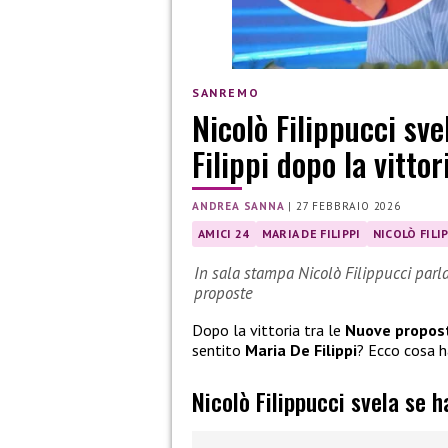
SANREMO
Nicolò Filippucci sve
Filippi dopo la vitto
ANDREA SANNA
|
27 FEBBRAIO 2026
AMICI 24
MARIA DE FILIPPI
NICOLÒ FILI
In sala stampa Nicolò Filippucci parla 
proposte
Dopo la vittoria tra le
Nuove propos
sentito
Maria De Filippi
? Ecco cosa h
Nicolò Filippucci svela se h