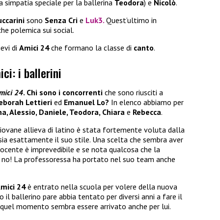
a simpatia speciale per la ballerina
Teodora
) e
Nicolò
.
uccarini
sono
Senza Cri
e
Luk3
.
Quest’ultimo in
che polemica sui social.
ievi di
Amici 24
che formano la classe di
canto
.
ci: i ballerini
mici 24
. Chi sono i concorrenti
che sono riusciti a
eborah Lettieri
ed
Emanuel Lo?
In elenco abbiamo per
na, Alessio, Daniele, Teodora, Chiara
e
Rebecca
.
giovane allieva di latino è stata fortemente voluta dalla
sia esattamente il suo stile. Una scelta che sembra aver
docente è imprevedibile e se nota qualcosa che la
e di no! La professoressa ha portato nel suo team anche
mici 24
è entrato nella scuola per volere della nuova
 il ballerino pare abbia tentato per diversi anni a fare il
 quel momento sembra essere arrivato anche per lui.