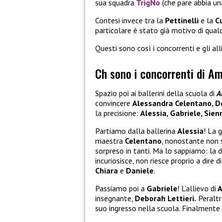
sua squadra
TrigNo
(che pare abbia un
Contesi invece tra la
Pettinelli
e la
C
particolare è stato già motivo di qual
Questi sono così i concorrenti e gli all
Ch sono i concorrenti di Ami
Spazio poi ai ballerini della scuola di
A
convincere
Alessandra Celentano, D
la precisione:
Alessia, Gabriele, Sien
Partiamo dalla ballerina
Alessia
! La 
maestra
Celentano
, nonostante non 
sorpreso in tanti. Ma lo sappiamo: la 
incuriosisce, non riesce proprio a dir
Chiara
e
Daniele
.
Passiamo poi a
Gabriele
! L’allievo di
A
insegnante,
Deborah Lettieri.
Peraltro
suo ingresso nella scuola. Finalmente