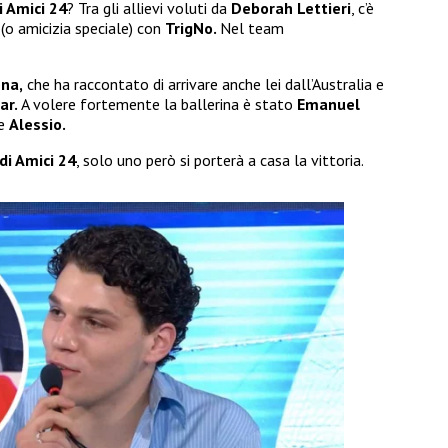
i Amici 24
? Tra gli allievi voluti da
Deborah Lettieri
, c’è
t (o amicizia speciale) con
TrigNo.
Nel team
nna,
che ha raccontato di arrivare anche lei dall’Australia e
ar.
A volere fortemente la ballerina è stato
Emanuel
he
Alessio.
 di Amici 24
, solo uno però si porterà a casa la vittoria.