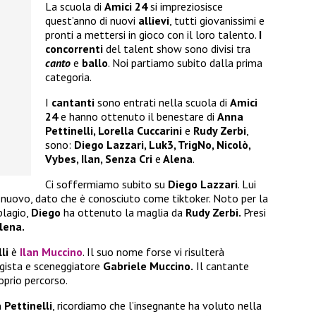
La scuola di
Amici 24
si impreziosisce
quest’anno di nuovi
allievi
, tutti giovanissimi e
pronti a mettersi in gioco con il loro talento.
I
concorrenti
del talent show sono divisi tra
canto
e
ballo
. Noi partiamo subito dalla prima
categoria.
I
cantanti
sono entrati nella scuola di
Amici
24
e hanno ottenuto il benestare di
Anna
Pettinelli, Lorella Cuccarini
e
Rudy Zerbi
,
sono:
Diego Lazzari, Luk3, TrigNo, Nicolò,
Vybes, Ilan, Senza Cri
e
Alena
.
Ci soffermiamo subito su
Diego Lazzari
. Lui
nuovo, dato che è conosciuto come tiktoker. Noto per la
plagio,
Diego
ha ottenuto la maglia da
Rudy Zerbi.
Presi
lena.
li
è
Ilan
Muccino
. Il suo nome forse vi risulterà
regista e sceneggiatore
Gabriele Muccino.
Il cantante
roprio percorso.
Pettinelli
, ricordiamo che l’insegnante ha voluto nella