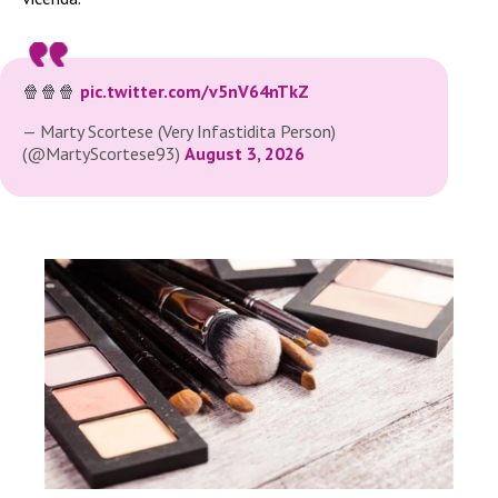
🍿🍿🍿
pic.twitter.com/v5nV64nTkZ
— Marty Scortese (Very Infastidita Person)
(@MartyScortese93)
August 3, 2026