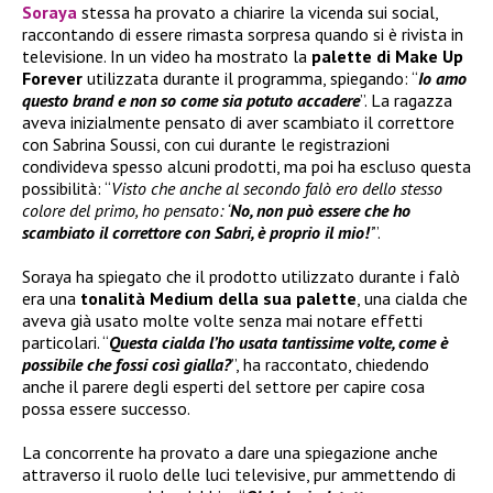
Soraya
stessa ha provato a chiarire la vicenda sui social,
raccontando di essere rimasta sorpresa quando si è rivista in
televisione. In un video ha mostrato la
palette di
Make Up
Forever
utilizzata durante il programma, spiegando: “
Io amo
questo brand e non so come sia potuto accadere
”. La ragazza
aveva inizialmente pensato di aver scambiato il correttore
con Sabrina Soussi, con cui durante le registrazioni
condivideva spesso alcuni prodotti, ma poi ha escluso questa
possibilità: “
Visto che anche al secondo falò ero dello stesso
colore del primo, ho pensato: ‘
No, non può essere che ho
scambiato il correttore con Sabri, è proprio il mio!
’
”.
Soraya ha spiegato che il prodotto utilizzato durante i falò
era una
tonalità Medium della sua palette
, una cialda che
aveva già usato molte volte senza mai notare effetti
particolari. “
Questa cialda l’ho usata tantissime volte, come è
possibile che fossi così gialla?
”, ha raccontato, chiedendo
anche il parere degli esperti del settore per capire cosa
possa essere successo.
La concorrente ha provato a dare una spiegazione anche
attraverso il ruolo delle luci televisive, pur ammettendo di