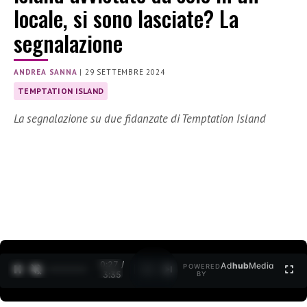
locale, si sono lasciate? La
segnalazione
ANDREA SANNA
|
29 SETTEMBRE 2024
TEMPTATION ISLAND
La segnalazione su due fidanzate di Temptation Island
0:28 /
Ad
hub
Media
POWERED
1
/
2
3:35
BY