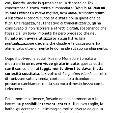
così, Rosario
”. Anche in questo caso la risposta dell’ex
concorrente è stata ironica e immediata: “
Non lo so! Non mi
so fare i video! Lo volevo togliere, però ormai sembrava brutto
”.
A suscitare ulteriore curiosità è stata poi la questione dei
filtri. Una ragazza, nel tentativo di tranquillizzarlo, gli ha
consigliato di non ricorrere a effetti digitali, sostenendo che
fosse già “
un bono
”. Monetti ha però precisato che nel
filmato
non aveva utilizzato alcun filtro
. Una
puntualizzazione che, anziché chiudere la discussione, ha
alimentato ulteriormente le domande sul suo cambiamento.
Dopo il polverone social, Rosario Monetti è tornato a
mostrarsi in un
nuovo video girato in auto
, questa volta
con il sorriso e un
atteggiamento divertito davanti alla
curiosità suscitata
. L’ex volto di
Temptation Island
ha scelto
di ironizzare sulla vicenda, continuando a ricondurre il
presunto cambiamento alla sua poca dimestichezza con la
telecamera.
Per il momento, invece, Rosario non ha commentato le
ipotesi su
possibili interventi estetici
. Il nuovo taglio, la
barba, gli accessori e un’immagine molto diversa da quella