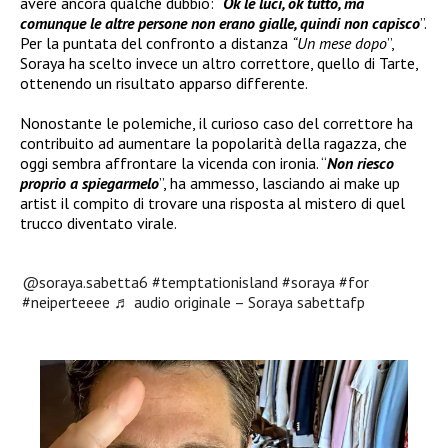
avere ancora qualche dubbio: “
Ok le luci, ok tutto, ma
comunque le altre persone non erano gialle, quindi non capisco
”.
Per la puntata del confronto a distanza
“Un mese dopo
”,
Soraya ha scelto invece un altro correttore, quello di Tarte,
ottenendo un risultato apparso differente.
Nonostante le polemiche, il curioso caso del correttore ha
contribuito ad aumentare la popolarità della ragazza, che
oggi sembra affrontare la vicenda con ironia. “
Non riesco
proprio a spiegarmelo
”, ha ammesso, lasciando ai make up
artist il compito di trovare una risposta al mistero di quel
trucco diventato virale.
@soraya.sabetta6
#temptationisland
#soraya
#for
#neiperteeee
♬ audio originale – Soraya sabettafp