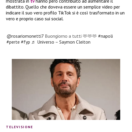
mostrata in
tv
hanno però contribuito ad alimentare il
dibattito. Quello che doveva essere un semplice video per
indicare il suo vero profilo TikTok si è così trasformato in un
vero e proprio caso sui social.
@rosariomonetti7
Buongiorno a tutti 🫶🫶🫶
#napoli
#perte
#fyp
♬ Universo – Saymon Cleiton
TELEVISIONE