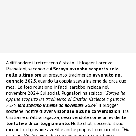
A diffondere il retroscena è stato il blogger Lorenzo
Pugnaloni, secondo cui
Soraya avrebbe scoperto solo
nelle ultime ore
un presunto tradimento
avvenuto nel
gennaio 2025
, quando la coppia stava insieme da circa due
mesi. La loro relazione, infatti, sarebbe iniziata nel
novembre 2024. Sui social, Pugnaloni ha scritto:
“Soraya ha
appena scoperto un tradimento di Cristian risalente a gennaio
2025,
loro stavano insieme da novembre 2024
“.
Il blogger
sostiene inoltre di aver
visionato alcune conversazioni
tra
Cristian e un’altra ragazza, descrivendole come un evidente
tentativo di corteggiamento
. Nelle chat, secondo il suo
racconto, il giovane avrebbe anche proposto un incontro. “
Ho
visto anch’io le chat di lui con una ragazza, con il tipico