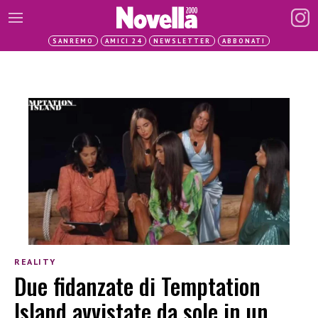
SANREMO
AMICI 24
NEWSLETTER
ABBONATI
REALITY
Due fidanzate di Temptation
Island avvistate da sole in un