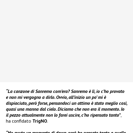
“La canzone di Sanremo com’era? Sanremo è lì, io c’ho provato
e non mi vergogno a dirlo. Ovvio, all’inizio un po’ mi è
dispiaciuto, però forse, pensandoci un attimo è stato meglio così,
quasi una manna dal cielo. Diciamo che non era il momento. Io
il pezzo attualmente non lo farei uscire, c’ho ripensato tanto”
,
ha confidato
TrigNO
.
“Ho avuto un momento di down, però ho pensato tanto a quello