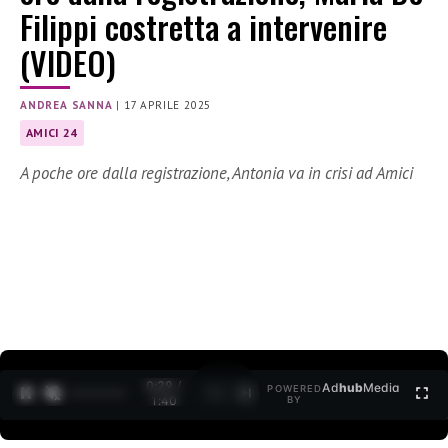
Filippi costretta a intervenire
(VIDEO)
ANDREA SANNA
|
17 APRILE 2025
AMICI 24
A poche ore dalla registrazione, Antonia va in crisi ad Amici
0:30 /
Ad
hub
Media
POWERED
1
/
2
1:40
BY