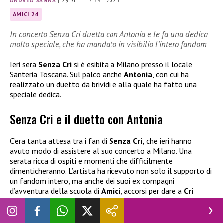
ANDREA SANNA
|
29 SETTEMBRE 2025
AMICI 24
In concerto Senza Cri duetta con Antonia e le fa una dedica
molto speciale, che ha mandato in visibilio l’intero fandom
Ieri sera
Senza Cri
si è esibita a Milano presso il locale
Santeria Toscana. Sul palco anche
Antonia
, con cui ha
realizzato un duetto da brividi e alla quale ha fatto una
speciale dedica.
Senza Cri e il duetto con Antonia
C’era tanta attesa tra i fan di
Senza Cri,
che ieri hanno
avuto modo di assistere al suo concerto a Milano. Una
serata ricca di ospiti e momenti che difficilmente
dimenticheranno. L’artista ha ricevuto non solo il supporto di
un fandom intero, ma anche dei suoi ex compagni
d’avventura della scuola di
Amici
, accorsi per dare a
Cri
tutta la carica possibile per una serata così speciale.