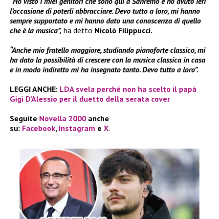
“Ho visto i miei genitori che sono qui a Sanremo e ho avuto ieri
l’occasione di poterli abbracciare. Devo tutto a loro, mi hanno
sempre supportato e mi hanno dato una conoscenza di quello
che è la musica”,
ha detto
Nicolò Filippucci.
“Anche mio fratello maggiore, studiando pianoforte classico, mi
ha dato la possibilità di crescere con la musica classica in casa
e in modo indiretto mi ha insegnato tanto. Devo tutto a loro”.
LEGGI ANCHE:
LDA svela perché non ha scelto il papà
Gigi D’Alessio per il duetto della serata cover
Seguite
Novella 2000
anche
su:
Facebook
,
Instagram
e
X
.