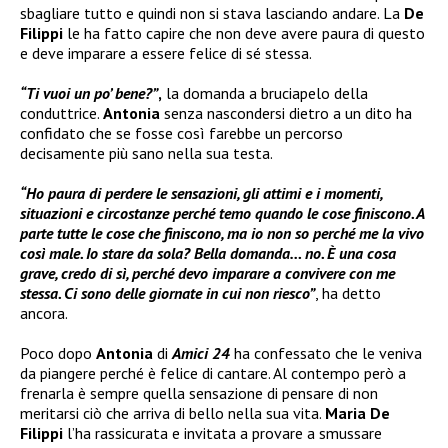
sbagliare tutto e quindi non si stava lasciando andare. La
De
Filippi
le ha fatto capire che non deve avere paura di questo
e deve imparare a essere felice di sé stessa.
“Ti vuoi un po’ bene?”
,
la domanda a bruciapelo della
conduttrice.
Antonia
senza nascondersi dietro a un dito ha
confidato che se fosse così farebbe un percorso
decisamente più sano nella sua testa.
“Ho paura di perdere le sensazioni, gli attimi e i momenti,
situazioni e circostanze perché temo quando le cose finiscono. A
parte tutte le cose che finiscono, ma io non so perché me la vivo
così male. Io stare da sola? Bella domanda… no. È una cosa
grave, credo di sì, perché devo imparare a convivere con me
stessa. Ci sono delle giornate in cui non riesco”
, ha detto
ancora.
Poco dopo
Antonia
di
Amici 24
ha confessato che le veniva
da piangere perché è felice di cantare. Al contempo però a
frenarla è sempre quella sensazione di pensare di non
meritarsi ciò che arriva di bello nella sua vita.
Maria De
Filippi
l’ha rassicurata e invitata a provare a smussare