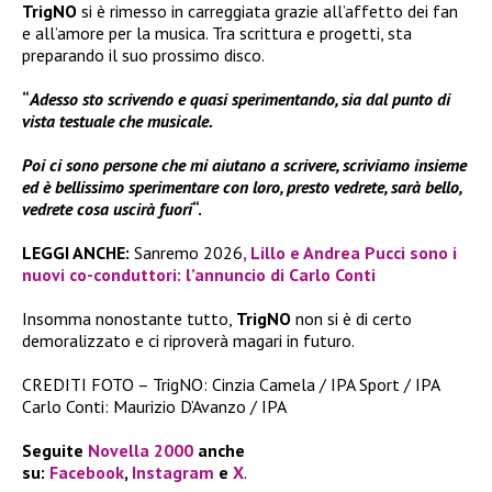
TrigNO
si è rimesso in carreggiata grazie all’affetto dei fan
e all’amore per la musica. Tra scrittura e progetti, sta
preparando il suo prossimo disco.
“
Adesso sto scrivendo e quasi sperimentando, sia dal punto di
vista testuale che musicale.
Poi ci sono persone che mi aiutano a scrivere, scriviamo insieme
ed è bellissimo sperimentare con loro, presto vedrete, sarà bello,
vedrete cosa uscirà fuori
“.
LEGGI ANCHE:
Sanremo 2026
, Lillo e Andrea Pucci sono i
nuovi co-conduttori: l’annuncio di Carlo Conti
Insomma nonostante tutto,
TrigNO
non si è di certo
demoralizzato e ci riproverà magari in futuro.
CREDITI FOTO – TrigNO: Cinzia Camela / IPA Sport / IPA
Carlo Conti: Maurizio D’Avanzo / IPA
Seguite
Novella 2000
anche
su:
Facebook
,
Instagram
e
X
.