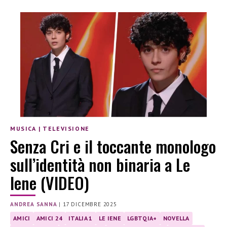
MUSICA
|
TELEVISIONE
Senza Cri e il toccante monologo
sull’identità non binaria a Le
Iene (VIDEO)
ANDREA SANNA
|
17 DICEMBRE 2025
AMICI
AMICI 24
ITALIA 1
LE IENE
LGBTQIA+
NOVELLA