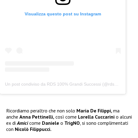
Visualizza questo post su Instagram
Un post condiviso da RDS 100% Grandi Successi (@rds_official)
Ricordiamo peraltro che non solo
Maria De Filippi,
ma
anche
Anna Pettinelli,
così come
Lorella Cuccarini
o alcuni
ex di
Amici
come
Daniele
o
TrigNO
, si sono complimentati
con
Nicolò Filippucci.