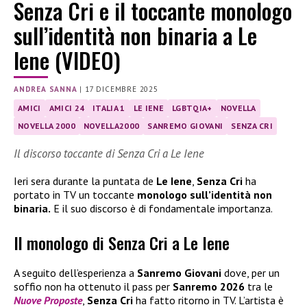
Senza Cri e il toccante monologo
sull’identità non binaria a Le
Iene (VIDEO)
ANDREA SANNA
|
17 DICEMBRE 2025
AMICI
AMICI 24
ITALIA 1
LE IENE
LGBTQIA+
NOVELLA
NOVELLA 2000
NOVELLA2000
SANREMO GIOVANI
SENZA CRI
Il discorso toccante di Senza Cri a Le Iene
Ieri sera durante la puntata de
Le Iene
,
Senza Cri
ha
portato in TV un toccante
monologo sull’identità non
binaria.
E il suo discorso è di fondamentale importanza.
Il monologo di Senza Cri a Le Iene
A seguito dell’esperienza a
Sanremo Giovani
dove, per un
soffio non ha ottenuto il pass per
Sanremo 2026
tra le
Nuove Proposte
,
Senza Cri
ha fatto ritorno in TV. L’artista è