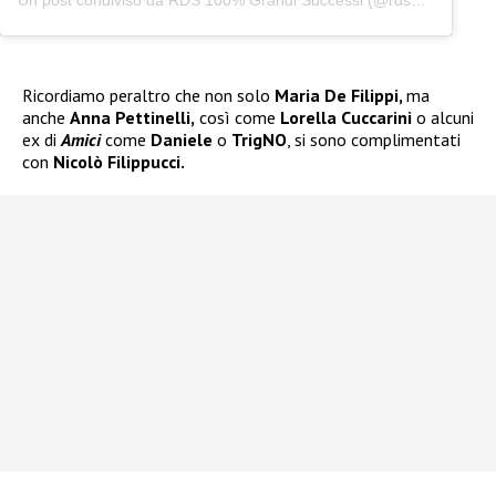
Un post condiviso da RDS 100% Grandi Successi (@rds_official)
Ricordiamo peraltro che non solo
Maria De Filippi,
ma
anche
Anna Pettinelli,
così come
Lorella Cuccarini
o alcuni
ex di
Amici
come
Daniele
o
TrigNO
, si sono complimentati
con
Nicolò Filippucci.