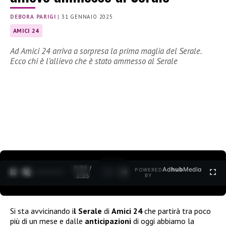
DEBORA PARIGI
|
31 GENNAIO 2025
AMICI 24
Ad Amici 24 arriva a sorpresa la prima maglia del Serale.
Ecco chi è l’allievo che è stato ammesso al Serale
0:30 /
Ad
hub
Media
POWERED
1
/
2
3:35
BY
Si sta avvicinando i
l Serale
di
Amici 24
che partirà tra poco
più di un mese e dalle
anticipazioni
di oggi abbiamo la