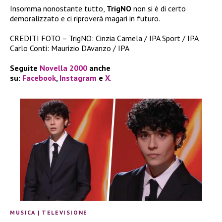
Insomma nonostante tutto,
TrigNO
non si è di certo
demoralizzato e ci riproverà magari in futuro.
CREDITI FOTO – TrigNO: Cinzia Camela / IPA Sport / IPA
Carlo Conti: Maurizio D’Avanzo / IPA
Seguite
Novella 2000
anche
su:
Facebook
,
Instagram
e
X
.
MUSICA
|
TELEVISIONE