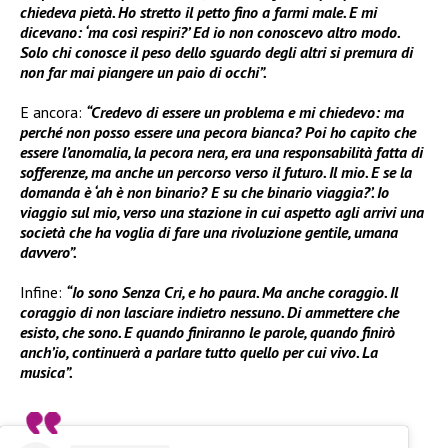
chiedeva pietà. Ho stretto il petto fino a farmi male. E mi
dicevano: ‘ma così respiri?’ Ed io non conoscevo altro modo.
Solo chi conosce il peso dello sguardo degli altri si premura di
non far mai piangere un paio di occhi”.
E ancora:
“Credevo di essere un problema e mi chiedevo: ma
perché non posso essere una pecora bianca? Poi ho capito che
essere l’anomalia, la pecora nera, era una responsabilità fatta di
sofferenze, ma anche un percorso verso il futuro. Il mio. E se la
domanda è ‘ah è non binario? E su che binario viaggia?’. Io
viaggio sul mio, verso una stazione in cui aspetto agli arrivi una
società che ha voglia di fare una rivoluzione gentile, umana
davvero”.
Infine:
“Io sono Senza Cri, e ho paura. Ma anche coraggio. Il
coraggio di non lasciare indietro nessuno. Di ammettere che
esisto, che sono. E quando finiranno le parole, quando finirò
anch’io, continuerà a parlare tutto quello per cui vivo. La
musica”.