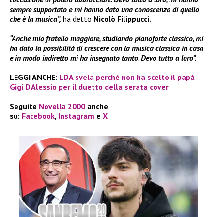
sempre supportato e mi hanno dato una conoscenza di quello
che è la musica”,
ha detto
Nicolò Filippucci.
“Anche mio fratello maggiore, studiando pianoforte classico, mi
ha dato la possibilità di crescere con la musica classica in casa
e in modo indiretto mi ha insegnato tanto. Devo tutto a loro”.
LEGGI ANCHE:
LDA svela perché non ha scelto il papà
Gigi D’Alessio per il duetto della serata cover
Seguite
Novella 2000
anche
su:
Facebook
,
Instagram
e
X
.