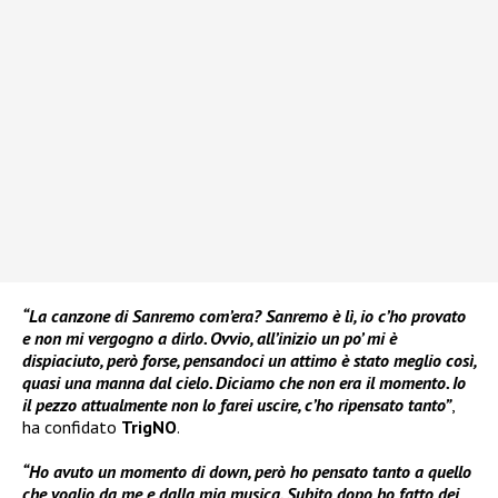
“La canzone di Sanremo com’era? Sanremo è lì, io c’ho provato
e non mi vergogno a dirlo. Ovvio, all’inizio un po’ mi è
dispiaciuto, però forse, pensandoci un attimo è stato meglio così,
quasi una manna dal cielo. Diciamo che non era il momento. Io
il pezzo attualmente non lo farei uscire, c’ho ripensato tanto”
,
ha confidato
TrigNO
.
“Ho avuto un momento di down, però ho pensato tanto a quello
che voglio da me e dalla mia musica. Subito dopo ho fatto dei