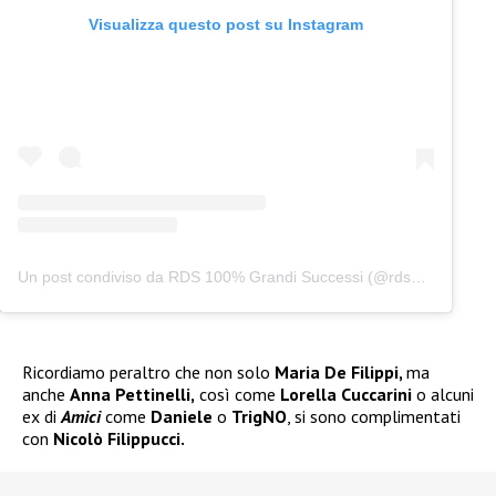
Visualizza questo post su Instagram
Un post condiviso da RDS 100% Grandi Successi (@rds_official)
Ricordiamo peraltro che non solo
Maria De Filippi,
ma
anche
Anna Pettinelli,
così come
Lorella Cuccarini
o alcuni
ex di
Amici
come
Daniele
o
TrigNO
, si sono complimentati
con
Nicolò Filippucci.