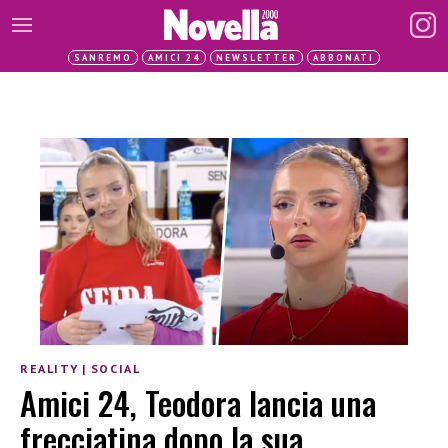
SANREMO
AMICI 24
NEWSLETTER
ABBONATI
REALITY
|
SOCIAL
Amici 24, Teodora lancia una
frecciatina dopo la sua