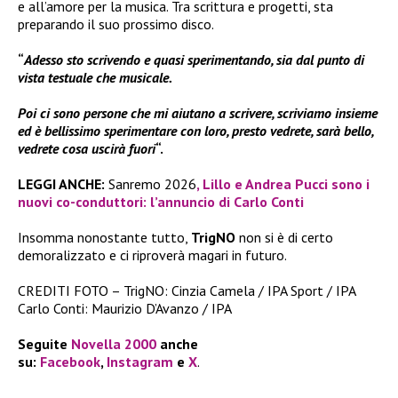
e all’amore per la musica. Tra scrittura e progetti, sta
preparando il suo prossimo disco.
“
Adesso sto scrivendo e quasi sperimentando, sia dal punto di
vista testuale che musicale.
Poi ci sono persone che mi aiutano a scrivere, scriviamo insieme
ed è bellissimo sperimentare con loro, presto vedrete, sarà bello,
vedrete cosa uscirà fuori
“.
LEGGI ANCHE:
Sanremo 2026
, Lillo e Andrea Pucci sono i
nuovi co-conduttori: l’annuncio di Carlo Conti
Insomma nonostante tutto,
TrigNO
non si è di certo
demoralizzato e ci riproverà magari in futuro.
CREDITI FOTO – TrigNO: Cinzia Camela / IPA Sport / IPA
Carlo Conti: Maurizio D’Avanzo / IPA
Seguite
Novella 2000
anche
su:
Facebook
,
Instagram
e
X
.