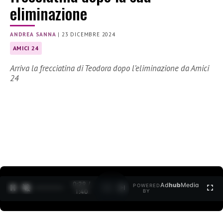
eliminazione
ANDREA SANNA
|
23 DICEMBRE 2024
AMICI 24
Arriva la frecciatina di Teodora dopo l’eliminazione da Amici
24
0:30 /
Ad
hub
Media
POWERED
1
/
2
1:40
BY