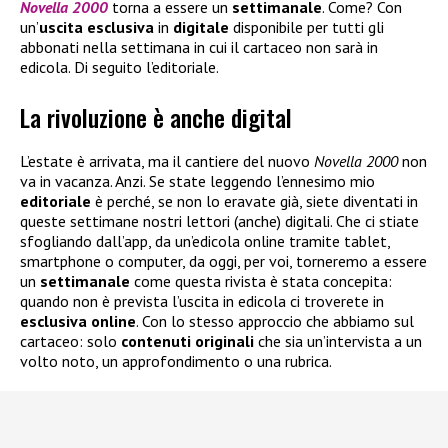
Novella 2000
torna a essere un
settimanale
. Come? Con
un’
uscita esclusiva
in
digitale
disponibile per tutti gli
abbonati nella settimana in cui il cartaceo non sarà in
edicola. Di seguito l’editoriale.
La rivoluzione è anche digital
L’estate è arrivata, ma il cantiere del nuovo
Novella 2000
non
va in vacanza. Anzi. Se state leggendo l’ennesimo mio
editoriale
è perché, se non lo eravate già, siete diventati in
queste settimane nostri lettori (anche) digitali. Che ci stiate
sfogliando dall’app, da un’edicola online tramite tablet,
smartphone o computer, da oggi, per voi, torneremo a essere
un
settimanale
come questa rivista è stata concepita:
quando non è prevista l’uscita in edicola ci troverete in
esclusiva
online
. Con lo stesso approccio che abbiamo sul
cartaceo: solo
contenuti
originali
che sia un’intervista a un
volto noto, un approfondimento o una rubrica.