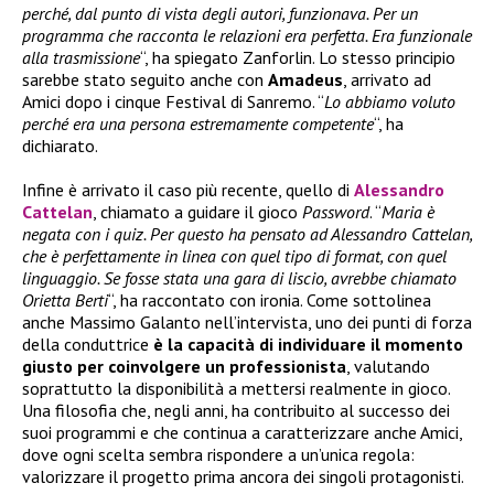
perché, dal punto di vista degli autori, funzionava. Per un
programma che racconta le relazioni era perfetta. Era funzionale
alla trasmissione
“, ha spiegato Zanforlin. Lo stesso principio
sarebbe stato seguito anche con
Amadeus
, arrivato ad
Amici dopo i cinque Festival di Sanremo. “
Lo abbiamo voluto
perché era una persona estremamente competente
“, ha
dichiarato.
Infine è arrivato il caso più recente, quello di
Alessandro
Cattelan
, chiamato a guidare il gioco
Password
. “
Maria è
negata con i quiz. Per questo ha pensato ad Alessandro Cattelan,
che è perfettamente in linea con quel tipo di format, con quel
linguaggio. Se fosse stata una gara di liscio, avrebbe chiamato
Orietta Berti
“, ha raccontato con ironia. Come sottolinea
anche Massimo Galanto nell’intervista, uno dei punti di forza
della conduttrice
è la capacità di individuare il momento
giusto per coinvolgere un professionista
, valutando
soprattutto la disponibilità a mettersi realmente in gioco.
Una filosofia che, negli anni, ha contribuito al successo dei
suoi programmi e che continua a caratterizzare anche Amici,
dove ogni scelta sembra rispondere a un’unica regola:
valorizzare il progetto prima ancora dei singoli protagonisti.