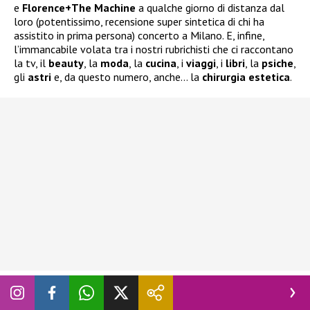
e
Florence+The Machine
a qualche giorno di distanza dal
loro (potentissimo, recensione super sintetica di chi ha
assistito in prima persona) concerto a Milano. E, infine,
l’immancabile volata tra i nostri rubrichisti che ci raccontano
la tv, il
beauty
, la
moda
, la
cucina
, i
viaggi
, i
libri
, la
psiche
,
gli
astri
e, da questo numero, anche… la
chirurgia
estetica
.
Non c’è più spazio, mi zittisco. Buona lettura (in esclusiva
digital).