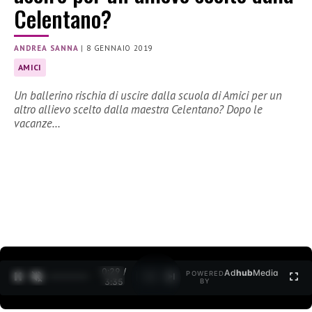
Celentano?
ANDREA SANNA
|
8 GENNAIO 2019
AMICI
Un ballerino rischia di uscire dalla scuola di Amici per un
altro allievo scelto dalla maestra Celentano? Dopo le
vacanze…
0:30 /
Ad
hub
Media
POWERED
1
/
2
3:35
BY