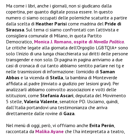
Ma come i libri, anche i giornali, non si giudicano dalla
copertina, per quanto digitale possa essere. In questo
numero ci siamo occupati delle polemiche scaturite a partire
dalla scelta di
Heather
Parisi
come madrina del
Pride di
Siracusa
. Sul tema ci siamo confrontati con l’attivista e
consigliera comunale di Milano, in quota Partito
Democratico,
Monica J. Romano, ospite di
Novella Politica
.
Le critiche legate alla giornata dell’Orgoglio LGBTQIA+ sono
solo l’inizio di una lunga chiacchierata sui diritti delle persone
transgender e non solo. Di pagina in pagina arriviamo a due
casi di cronaca di cui tanto abbiamo sentito parlare nei tg e
nelle trasmissioni di informazione: l’omicidio di
Saman
Abbas
e la vicenda di
Stella
, la bambina di Monteverde
affidata al padre (rinviato a giudizio per lesioni gravi). Per
analizzarli abbiamo coinvolto associazioni e volti delle
istituzioni, come
Stefania
Ascari
, deputata del Movimento
5 stelle,
Valeria
Valente
, senatrice PD. Usciamo, quindi,
dall’Italia portandovi una testimonianza che arriva
direttamente dalle rovine di
Gaza
.
Nel menù di oggi, però, vi offriamo anche
Evita Perón
,
raccontata da
Malika Ayane
che l’ha interpretata a teatro,