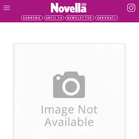
SANREMO
AMICI 24
NEWSLETTER
ABBONATI