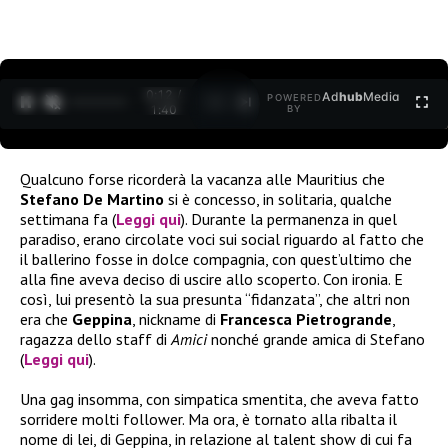
0:12 /
Ad
hub
Media
POWERED
1
/
2
1:40
BY
Qualcuno forse ricorderà la vacanza alle Mauritius che
Stefano De Martino
si è concesso, in solitaria, qualche
settimana fa (
Leggi qui
). Durante la permanenza in quel
paradiso, erano circolate voci sui social riguardo al fatto che
il ballerino fosse in dolce compagnia, con quest’ultimo che
alla fine aveva deciso di uscire allo scoperto. Con ironia. E
così, lui presentò la sua presunta “fidanzata”, che altri non
era che
Geppina
, nickname di
Francesca Pietrogrande
,
ragazza dello staff di
Amici
nonché grande amica di Stefano
(
Leggi qui
).
Una gag insomma, con simpatica smentita, che aveva fatto
sorridere molti follower. Ma ora, è tornato alla ribalta il
nome di lei, di Geppina, in relazione al talent show di cui fa