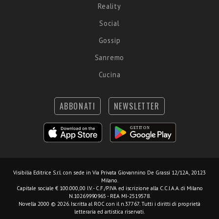
Reality
Social
Gossip
Sanremo
Cucina
ABBONATI
NEWSLETTER
Visibilia Editrice S.r.l.
con sede in Via Privata Giovannino De Grassi 12/12A, 20123
Milano.
Capitale sociale € 100.000,00 I.V. - C.F./P.IVA ed iscrizione alla C.C.I.A.A. di Milano
N.10269990965 - REA MI-2519578.
Novella 2000 © 2026. Iscritta al ROC con il n.37767. Tutti i diritti di proprietà
letteraria ed artistica riservati.