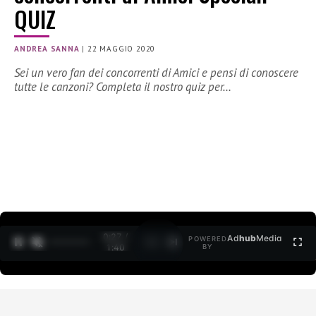
QUIZ
ANDREA SANNA
|
22 MAGGIO 2020
Sei un vero fan dei concorrenti di Amici e pensi di conoscere
tutte le canzoni? Completa il nostro quiz per…
0:27 /
Ad
hub
Media
POWERED
1
/
2
1:40
BY