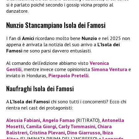
si è parlato poiché secondo i gossip vicina proprio al
danzatore.
Nunzio Stancampiano Isola dei Famosi
I fan di
Amici
ricordano molto bene
Nunzio
e nel 2025 non
appena è arrivata la notizia del suo arrivo a
L’Isola dei
Famosi
ne sono parsi davvero entusiasti.
Al comando dell’edizione abbiamo visto
Veronica
Gentili,
mentre invece come opinionista
Simona Ventura
e
inviato in Honduras,
Pierpaolo Pretelli.
Naufraghi Isola dei Famosi
A
L’Isola dei Famosi
chi sono tutti i concorrenti? Ecco chi
rientra nel cast dei protagonisti:
Alessia Fabiani
,
Angelo Famao
(RITIRATO),
Antonella
Mosetti
,
Camila Giorgi
,
Carly Tommasini
,
Chiara
Balistreri
,
Cristina Plevani
,
Dino Giarrusso
,
Ibiza
Altea
(ELIMINATA PRIMA DELL’INGRESSO) e
Leonardo