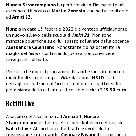
Nunzio Strancampiano
ha però convinto l’insegnante ad
assegnargli il posto di
Mattia Zenzola
, che ha fatto ritorno
ad
Amici 22.
Nunzio
in data 13 febbraio 2022 è diventato ufficialmente
un nuovo allievo della scuola di
Amici 21.
Non sono
mancate polemiche su di lui, spesso sollevate dalla docente
Alessandra Celentano
. Nonostante ciò ha ottenuto la
maglia del
Serale
, continuando, però a non convincere
l’insegnante di ballo.
Pensate che dopo il programma ha anche lanciato il primo
modello di scarpe, targate
Nike
, dal nome
NS10
. Tra i
dettagli che balzano all’occhio il color oro e glitter sulla
pelle bianca della calzatura. Il costo è di circa
249,90 euro.
Battiti Live
A seguito dell’esperienza ad
Amici 21
,
Nunzio
Stancampiano
è stato scelto come ballerino nel cast di
Battiti Live.
Al suo fianco tanti altri ex volti della
trasmissione, tra cui anche
Cosmary Fasanelli,
di cui tanto