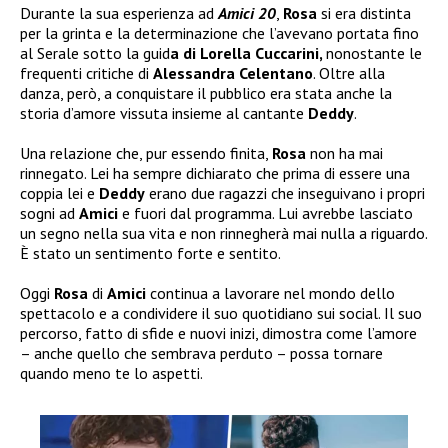
Durante la sua esperienza ad
Amici 20
,
Rosa
si era distinta
per la grinta e la determinazione che l’avevano portata fino
al Serale sotto la guid
a di Lorella Cuccarini,
nonostante le
frequenti critiche di
Alessandra Celentano
. Oltre alla
danza, però, a conquistare il pubblico era stata anche la
storia d’amore vissuta insieme al cantante
Deddy
.
Una relazione che, pur essendo finita,
Rosa
non ha mai
rinnegato. Lei ha sempre dichiarato che prima di essere una
coppia lei e
Deddy
erano due ragazzi che inseguivano i propri
sogni ad
Amici
e fuori dal programma. Lui avrebbe lasciato
un segno nella sua vita e non rinnegherà mai nulla a riguardo.
È stato un sentimento forte e sentito.
Oggi
Rosa
di
Amici
continua a lavorare nel mondo dello
spettacolo e a condividere il suo quotidiano sui social. Il suo
percorso, fatto di sfide e nuovi inizi, dimostra come l’amore
– anche quello che sembrava perduto – possa tornare
quando meno te lo aspetti.