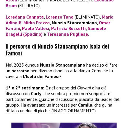
Brum
(RITIRATO)
Loredana Cannata
,
Lorenzo Tano
(ELIMINATO),
Mario
Adinolfi,
Mirko Frezza
, Nunzio Stancampiano,
Omar
Fantini
,
Paolo Vallesi
,
Patrizia Rossetti
,
Samuele
Bragelli (Spadino)
e
Teresanna Pugliese.
Il percorso di Nunzio Stancampiano Isola dei
Famosi
Nel 2025 dunque
Nunzio Stancampiano
ha deciso di fare
un
percorso
ben diverso rispetto alla danza. Come se la
caverà a
L’Isola dei Famosi
?
1° e 2° settimana:
È nel gruppo dei
Giovani
e ha già
discusso con
Carly
, che sembra proprio non sopportare
particolarmente. Qualche discussione, placata da leader del
gruppo. Ha avanzato un interesse per
Camila
, che gli ha
rifilato un due di picche. (IN AGGIORNAMENTO)