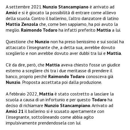
A settembre 2021
Nunzio Stancampiano
è arrivato ad
Amici
e si è giocato la possibilità di entrare come allievo
della scuola. Contro il ballerino, l’altro danzatore di latino
Mattia Zenzola
che, come ben sappiamo, ha poi avuto la
meglio.
Raimondo Todaro
ha infatti preferito
Mattia
a lui.
Questione che
Nunzio
non ha preso benissimo e sui social ha
attaccato l’insegnante che, a detta sua, avrebbe dovuto
sceglierlo e non avrebbe dovuto aver dubbi tra lui e
Mattia
.
C’è da dire, però, che
Mattia
aveva chiesto fosse un giudice
esterno a scegliere chi tra i due meritasse di prendere il
banco, proprio perché
Raimondo Todaro
conosceva già
Nunzio
. Proposta accettata poi dalla produzione.
A febbraio 2022,
Mattia
è stato costretto a lasciare la
scuola a causa di un infortunio e per questo
Todaro
ha
deciso di richiamare
Nunzio Stancampiano
. Arrivato ad
Amici 21
il ballerino si è scusato apertamente con
l’insegnante, sottolineando come abbia agito
impulsivamente prendendosela con lui.