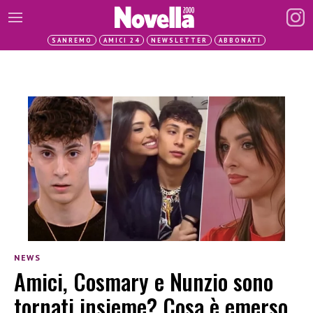
SANREMO
AMICI 24
NEWSLETTER
ABBONATI
NEWS
Amici, Cosmary e Nunzio sono
tornati insieme? Cosa è emerso