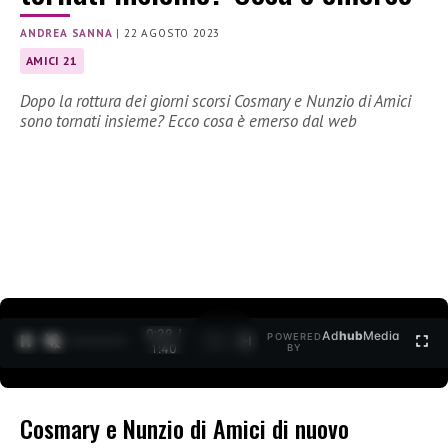
ANDREA SANNA
|
22 AGOSTO 2023
AMICI 21
Dopo la rottura dei giorni scorsi Cosmary e Nunzio di Amici
sono tornati insieme? Ecco cosa è emerso dal web
0:30 /
Ad
hub
Media
POWERED
1
/
2
1:40
BY
Cosmary e Nunzio di Amici di nuovo