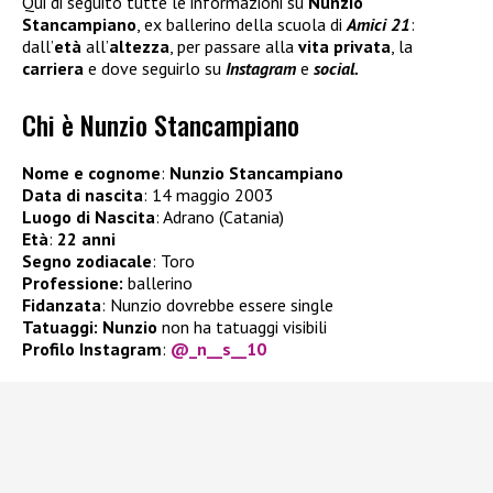
Qui di seguito tutte le informazioni su
Nunzio
Stancampiano
, ex ballerino della scuola di
Amici 21
:
dall’
età
all’
altezza
, per passare alla
vita privata
, la
carriera
e dove seguirlo su
Instagram
e
social.
Chi è Nunzio Stancampiano
Nome e cognome
:
Nunzio Stancampiano
Data di nascita
: 14 maggio 2003
Luogo di Nascita
: Adrano (Catania)
Età
:
22 anni
Segno zodiacale
: Toro
Professione:
ballerino
Fidanzata
: Nunzio dovrebbe essere single
Tatuaggi:
Nunzio
non ha tatuaggi visibili
Profilo Instagram
:
@_n__s__10