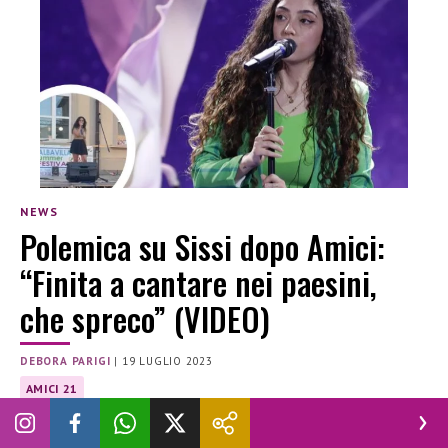
NEWS
Polemica su Sissi dopo Amici:
“Finita a cantare nei paesini,
che spreco” (VIDEO)
DEBORA PARIGI
|
19 LUGLIO 2023
AMICI 21
Che fine ha fatto Sissi di Amici 21? Dopo aver incatanto nel