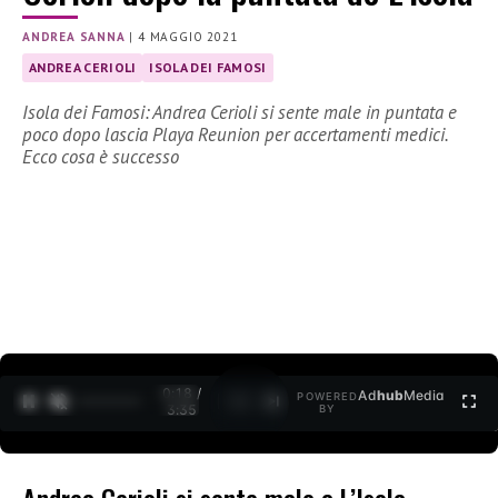
ANDREA SANNA
|
4 MAGGIO 2021
ANDREA CERIOLI
ISOLA DEI FAMOSI
Isola dei Famosi: Andrea Cerioli si sente male in puntata e
poco dopo lascia Playa Reunion per accertamenti medici.
Ecco cosa è successo
0:19 /
Ad
hub
Media
POWERED
1
/
2
3:35
BY