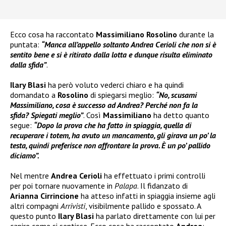
Ecco cosa ha raccontato
Massimiliano Rosolino
durante la
puntata:
“Manca all’appello soltanto Andrea Cerioli che non si è
sentito bene e si è ritirato dalla lotta e dunque risulta eliminato
dalla sfida”
.
Ilary Blasi
ha però voluto vederci chiaro e ha quindi
domandato a
Rosolino
di spiegarsi meglio:
“No, scusami
Massimiliano, cosa è successo ad Andrea? Perché non fa la
sfida? Spiegati meglio”
. Così
Massimiliano
ha detto quanto
segue:
“Dopo la prova che ha fatto in spiaggia, quella di
recuperare i totem, ha avuto un mancamento, gli girava un po’ la
testa, quindi preferisce non affrontare la prova. È un po’ pallido
diciamo”.
Nel mentre
Andrea Cerioli
ha effettuato i primi controlli
per poi tornare nuovamente in
Palapa
. Il fidanzato di
Arianna Cirrincione
ha atteso infatti in spiaggia insieme agli
altri compagni
Arrivisti
, visibilmente pallido e spossato. A
questo punto
Ilary Blasi
ha parlato direttamente con lui per