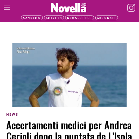
SANREMO
AMICI 24
NEWSLETTER
ABBONATI
NEWS
Accertamenti medici per Andrea
Cerioli dopo la puntata de L’Isola