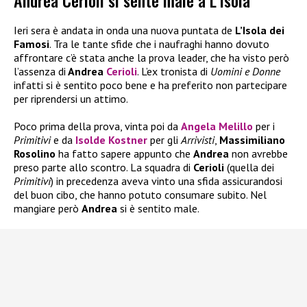
Andrea Cerioli si sente male a L’Isola
Ieri sera è andata in onda una nuova puntata de
L’Isola dei
Famosi
. Tra le tante sfide che i naufraghi hanno dovuto
affrontare c’è stata anche la prova leader, che ha visto però
l’assenza di
Andrea
Cerioli
. L’ex tronista di
Uomini e Donne
infatti si è sentito poco bene e ha preferito non partecipare
per riprendersi un attimo.
Poco prima della prova, vinta poi da
Angela Melillo
per i
Primitivi
e da
Isolde Kostner
per gli
Arrivisti
,
Massimiliano
Rosolino
ha fatto sapere appunto che
Andrea
non avrebbe
preso parte allo scontro. La squadra di
Cerioli
(quella dei
Primitivi
) in precedenza aveva vinto una sfida assicurandosi
del buon cibo, che hanno potuto consumare subito. Nel
mangiare però
Andrea
si è sentito male.