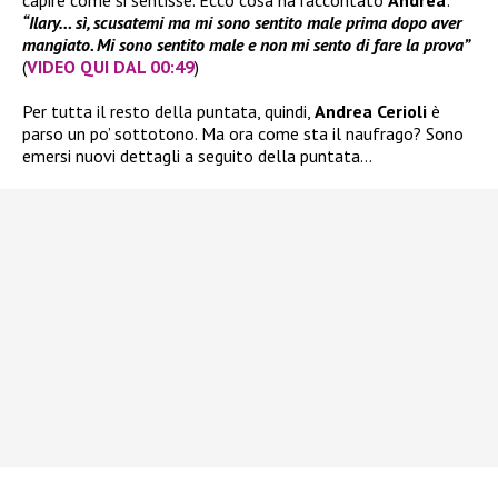
capire come si sentisse. Ecco cosa ha raccontato
Andrea
:
“Ilary… sì, scusatemi ma mi sono sentito male prima dopo aver
mangiato. Mi sono sentito male e non mi sento di fare la prova”
(
VIDEO QUI DAL 00:49
)
Per tutta il resto della puntata, quindi,
Andrea Cerioli
è
parso un po’ sottotono. Ma ora come sta il naufrago? Sono
emersi nuovi dettagli a seguito della puntata…