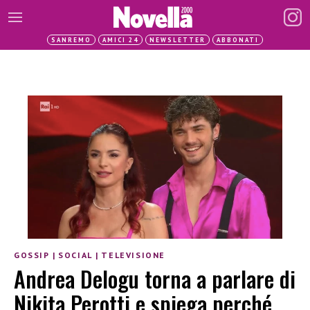
SANREMO
AMICI 24
NEWSLETTER
ABBONATI
GOSSIP
|
SOCIAL
|
TELEVISIONE
Andrea Delogu torna a parlare di
Nikita Perotti e spiega perché