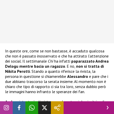
In queste ore, come se non bastasse, è accaduto qualcosa
che non è passato inosservato e che ha attirato l’attenzione
dei social. Il settimanale
Chi
ha infatti
paparazzato Andrea
Delogu mentre bacia un ragazzo
. E no,
non si tratta di
Nikita Perotti
. Stando a quanto riferisce la rivista, la
persona in questione si chiamerebbe
Alessandro
e pare che i
due abbiano trascorso la serata insieme. Al momento non è
chiaro che tipo di rapporto ci sia tra loro, senza dubbio però
le immagini hanno infranto le speranze dei fan.
Andrea
intanto è già vista come la potenziale vincitrice di
Ballando con le Stelle
e sabato sera, nel corso della finale,
scopriremo se sarà lei a trionfare.