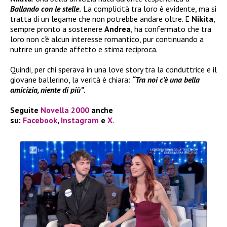
Ballando con le stelle
.
La complicità tra loro è evidente, ma si
tratta di un legame che non potrebbe andare oltre. E
Nikita
,
sempre pronto a sostenere
Andrea
, ha confermato che tra
loro non c’è alcun interesse romantico, pur continuando a
nutrire un grande affetto e stima reciproca.
Quindi, per chi sperava in una love story tra la conduttrice e il
giovane ballerino, la verità è chiara:
“Tra noi c’è una bella
amicizia, niente di più”
.
Seguite
Novella 2000
anche
su:
Facebook
,
Instagram
e
X
.