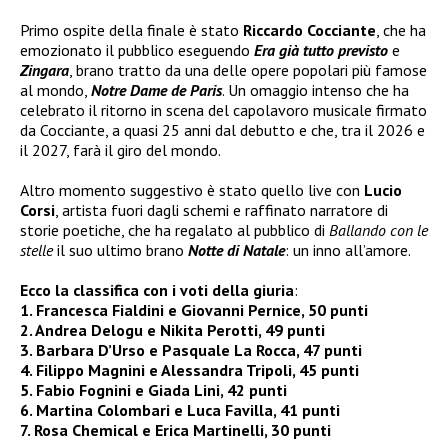
Primo ospite della finale è stato
Riccardo Cocciante
, che ha
emozionato il pubblico eseguendo
Era già tutto previsto
e
Zingara
, brano tratto da una delle opere popolari più famose
al mondo,
Notre Dame de Paris
. Un omaggio intenso che ha
celebrato il ritorno in scena del capolavoro musicale firmato
da Cocciante, a quasi 25 anni dal debutto e che, tra il 2026 e
il 2027, farà il giro del mondo.
Altro momento suggestivo è stato quello live con
Lucio
Corsi
, artista fuori dagli schemi e raffinato narratore di
storie poetiche, che ha regalato al pubblico di
Ballando con le
stelle
il suo ultimo brano
Notte di Natale
: un inno all’amore.
Ecco la classifica con i voti della giuria
:
1. Francesca Fialdini e Giovanni Pernice, 50 punti
2. Andrea Delogu e Nikita Perotti, 49 punti
3. Barbara D’Urso e Pasquale La Rocca, 47 punti
4. Filippo Magnini e Alessandra Tripoli, 45 punti
5. Fabio Fognini e Giada Lini, 42 punti
6. Martina Colombari e Luca Favilla, 41 punti
7. Rosa Chemical e Erica Martinelli, 30 punti