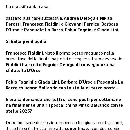
La classifica da casa:
passano alla fase successiva,
Andrea Delogu
e
Nikita
Perotti, Francesca Fialdini
e
Giovanni Pernice
,
Barbara
D’Urso
e
Pasquale La Rocca
,
Fabio Fognini
e
Giada Lini
.
Si balla per il podio
Francesca Fialdini
, visto il primo posto raggiunto nella
prima fase della finale, ha potuto scegliere il suo avversario:
Fialdini ha scelto Fognini
.
Delogu
di conseguenza ha
sfidato la D’Urso
.
Fabio Fognini
e
Giada Lini
,
Barbara D’Urso
e
Pasquale La
Rocca
chiudono Ballando con le stelle al terzo posto
.
E ora la domanda che tutti si sono posti per settimane
ha finalmente una risposta
:
chi ha vinto Ballando con le
stelle 2025?
Dopo una serie di esibizioni impeccabili e giudizi contrastanti,
il cerchio si è stretto fino alla
super finale
, con due coppie