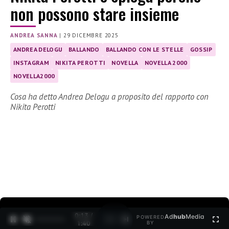
non possono stare insieme
ANDREA SANNA
|
29 DICEMBRE 2025
ANDREA DELOGU
BALLANDO
BALLANDO CON LE STELLE
GOSSIP
INSTAGRAM
NIKITA PEROTTI
NOVELLA
NOVELLA 2000
NOVELLA2000
Cosa ha detto Andrea Delogu a proposito del rapporto con
Nikita Perotti
0:15 /
Ad
hub
Media
POWERED
1
/
2
1:40
BY