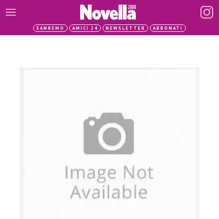
SANREMO
AMICI 24
NEWSLETTER
ABBONATI