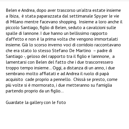
Belen e Andrea, dopo aver trascorso un’altra estate insieme
a Ibiza,
è stata paparazzata dal settimanale Spy per le vie
di Milano mentre facevano shopping.
Insieme a loro anche il
piccolo Santiago, figlio di Belen, seduto a cavalcioni sulle
spalle di Iannone. I due hanno un bellissimo rapporto
d’affetto e non è la prima volta che vengono immortalati
insieme. Già lo scorso inverno voci di corridoio raccontavano
che era stato lo stesso Stefano De Martino – padre di
Santiago -, geloso del rapporto tra il figlio e Iannnone, a
lamentarsi con Belen del fatto che i due trascorressero
troppo tempo insieme… Oggi, a distanza di un anno, i due
sembrano molto affiatati e ad Andrea il ruolo di papà
acquisito cade proprio a pennello. Chissà se presto, come
più volte si è mormorato, i due metteranno su famiglia
partendo proprio da un figlio…
Guardate la gallery con le foto