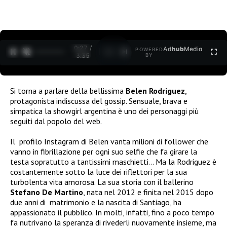
0:27 /
Ad
hub
Media
POWERED
1
/
2
3:35
BY
Si torna a parlare della bellissima
Belen Rodriguez
,
protagonista indiscussa del gossip. Sensuale, brava e
simpatica la showgirl argentina è uno dei personaggi più
seguiti dal popolo del web.
Il profilo Instagram di Belen vanta milioni di follower che
vanno in fibrillazione per ogni suo selfie che fa girare la
testa sopratutto a tantissimi maschietti… Ma la Rodriguez è
costantemente sotto la luce dei riflettori per la sua
turbolenta vita amorosa. La sua storia con il ballerino
Stefano De Martino
, nata nel 2012 e finita nel 2015 dopo
due anni di matrimonio e la nascita di Santiago, ha
appassionato il pubblico. In molti, infatti, fino a poco tempo
fa nutrivano la speranza di rivederli nuovamente insieme, ma