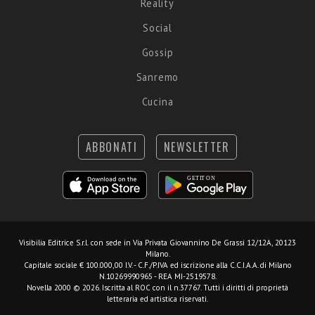
Reality
Social
Gossip
Sanremo
Cucina
ABBONATI
NEWSLETTER
Visibilia Editrice S.r.l.
con sede in Via Privata Giovannino De Grassi 12/12A, 20123
Milano.
Capitale sociale € 100.000,00 I.V. - C.F./P.IVA ed iscrizione alla C.C.I.A.A. di Milano
N.10269990965 - REA MI-2519578.
Novella 2000 © 2026. Iscritta al ROC con il n.37767. Tutti i diritti di proprietà
letteraria ed artistica riservati.