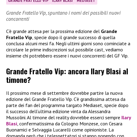
GRANDE FRATELLO VIP
ILARY BLASI
MEDIASET
Grande Fratello Vip, spuntano i nomi dei possibili nuovi
concorrenti
C’è grande attesa per la prossima edizione del
Grande
Fratello Vip
, specie dopo il grande successo di quella
conclusa alcuni mesi fa. Negli ultimi giorni sono cominciate a
circolare le prime indiscrezioni sul possibile cast, vediamo
insieme chi potrebbero essere i nuovi concorrenti del GF Vip.
Grande Fratello Vip: ancora Ilary Blasi al
timone?
Il prossimo mese di settembre dovrebbe partire la nuova
edizione del Grande Fratello Vip. C’è grandissima attesa da
parte dei fan del programma targato Mediaset, specie dopo
il successo dell’ultima edizione vinta da Alessandra
Mussolini. Al timone del reality dovrebbe esserci sempre
Ilary
Blasi
, confermatissima da Cologno Monzese, con Cesara
Buonamici e Selvaggia Lucarelli come opinioniste. La
domanda però che i telespettatori si stanno ponendo con