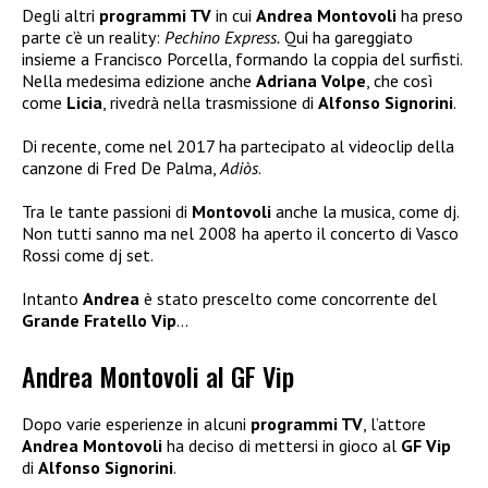
Degli altri
programmi TV
in cui
Andrea Montovoli
ha preso
parte c’è un reality:
Pechino Express.
Qui ha gareggiato
insieme a Francisco Porcella, formando la coppia del surfisti.
Nella medesima edizione anche
Adriana Volpe
, che così
come
Licia
, rivedrà nella trasmissione di
Alfonso Signorini
.
Di recente, come nel 2017 ha partecipato al videoclip della
canzone di Fred De Palma,
Adiòs
.
Tra le tante passioni di
Montovoli
anche la musica, come dj.
Non tutti sanno ma nel 2008 ha aperto il concerto di Vasco
Rossi come dj set.
Intanto
Andrea
è stato prescelto come concorrente del
Grande Fratello Vip
…
Andrea Montovoli al GF Vip
Dopo varie esperienze in alcuni
programmi TV
, l’attore
Andrea Montovoli
ha deciso di mettersi in gioco al
GF Vip
di
Alfonso Signorini
.