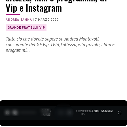
Vip e Instagram
ANDREA SANNA
|
7 MARZO 2020
GRANDE FRATELLO VIP
Tutto ciò che dovete sapere su Andrea Montovoli,
concorrente del GF Vip: l’età, l’altezza, vita privata, i film e
programmi…
0:30 /
Ad
hub
Media
POWERED
1
/
2
3:35
BY