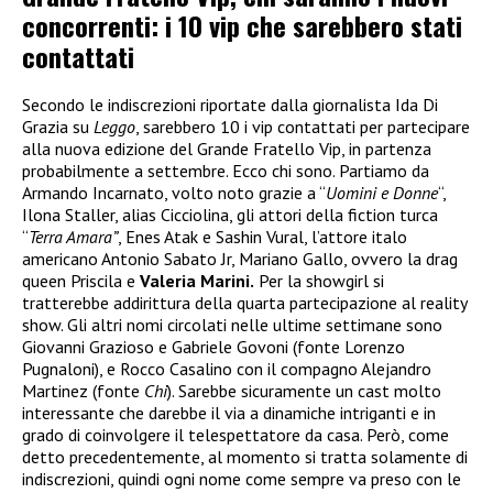
concorrenti: i 10 vip che sarebbero stati
contattati
Secondo le indiscrezioni riportate dalla giornalista Ida Di
Grazia su
Leggo
, sarebbero 10 i vip contattati per partecipare
alla nuova edizione del Grande Fratello Vip, in partenza
probabilmente a settembre. Ecco chi sono. Partiamo da
Armando Incarnato, volto noto grazie a “
Uomini e Donne
“,
Ilona Staller, alias Cicciolina, gli attori della fiction turca
“
Terra Amara”
, Enes Atak e Sashin Vural, l’attore italo
americano Antonio Sabato Jr, Mariano Gallo, ovvero la drag
queen Priscila e
Valeria Marini.
Per la showgirl si
tratterebbe addirittura della quarta partecipazione al reality
show. Gli altri nomi circolati nelle ultime settimane sono
Giovanni Grazioso e Gabriele Govoni (fonte Lorenzo
Pugnaloni), e Rocco Casalino con il compagno Alejandro
Martinez (fonte
Chi
). Sarebbe sicuramente un cast molto
interessante che darebbe il via a dinamiche intriganti e in
grado di coinvolgere il telespettatore da casa. Però, come
detto precedentemente, al momento si tratta solamente di
indiscrezioni, quindi ogni nome come sempre va preso con le