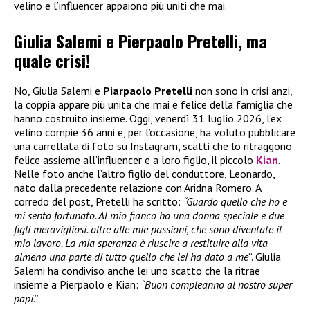
velino e l’influencer appaiono più uniti che mai.
Giulia Salemi e Pierpaolo Pretelli, ma
quale crisi!
No, Giulia Salemi e
Piarpaolo Pretelli
non sono in crisi anzi,
la coppia appare più unita che mai e felice della famiglia che
hanno costruito insieme. Oggi, venerdì 31 luglio 2026, l’ex
velino compie 36 anni e, per l’occasione, ha voluto pubblicare
una carrellata di foto su Instagram, scatti che lo ritraggono
felice assieme all’influencer e a loro figlio, il piccolo
Kian
.
Nelle foto anche l’altro figlio del conduttore, Leonardo,
nato dalla precedente relazione con Aridna Romero. A
corredo del post, Pretelli ha scritto:
“Guardo quello che ho e
mi sento fortunato. Al mio fianco ho una donna speciale e due
figli meravigliosi. oltre alle mie passioni, che sono diventate il
mio lavoro. La mia speranza è riuscire a restituire alla vita
almeno una parte di tutto quello che lei ha dato a me
“. Giulia
Salemi ha condiviso anche lei uno scatto che la ritrae
insieme a Pierpaolo e Kian:
“Buon compleanno al nostro super
papi
.”