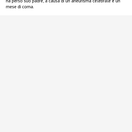
ha perso suo padre, a causa di un aneurisma celebrale e un
mese di coma.