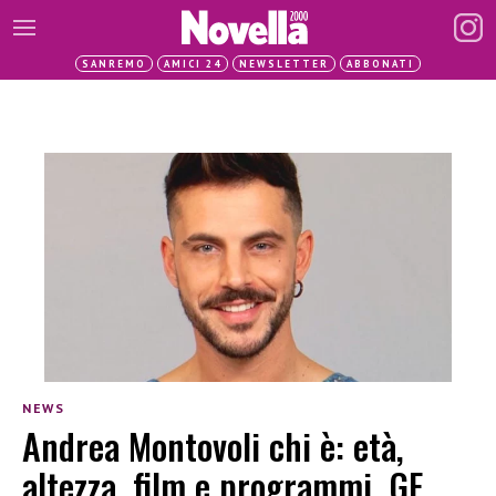
SANREMO
AMICI 24
NEWSLETTER
ABBONATI
NEWS
Andrea Montovoli chi è: età,
altezza, film e programmi, GF