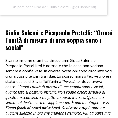
Un post condiviso da Giulia Salemi (@giuliasalemi)
Giulia Salemi e Pierpaolo Pretelli: “Ormai
l’unità di misura di una coppia sono i
social”
Stanno insieme orami da cinque anni Giulia Salemi e
Pierpaolo Pretelli ed è normale che le cose non vadano
sempre a gonfie vele. In diverse occasioni sono circolate voci
di una possibile crisi tra i due. Lo scorso marzo l’ex velino era
stato ospite di Silvia Toffanin a
“Verissimo
” dove aveva
detto:
“Ormai l’unità di misura di una coppia sono i social,
quante foto si postano insieme. Non voglio essere schiavo di
questo meccanismo e ho fatto un passo indietro. Quello che
siamo noi dentro casa lo sappiamo noi. È una montagna russa.
Siamo fedeli ai nostri alti e bassi.
Si discute e ogni tanto c’è
qualche silenzio in più che andrebbe riempito. Più da parte mia