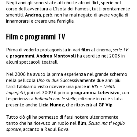
Negli anni gli sono state attribuite alcuni flirt, specie nel
corso dell’avventura a L’Isola dei Famosi, tutti prontamente
smentiti.
Andrea
, però, non ha mai negato di avere voglia di
innamorarsi e creare una famiglia.
Film e programmi TV
Prima di vederlo protagonista in vari
film
al cinema,
serie TV
e
programmi
,
Andrea Montovoli
ha esordito nel 2003 in
alcuni spettacoli teatrali.
Nel 2006 ha avuto la prima esperienza nel grande schermo
nella pellicola
Uno su due
. Successivamente due anni più
tardi l’abbiamo visto ricevere una parte in
RIS – Delitti
imperfetti
, poi nel 2009 il primo
programma televisivo
, con
l’esperienza a
Ballando con le stelle
, edizione in cui è stata
presente anche
Licia Nunez
, che ritroverà al
GF Vip
.
Tutto ciò gli ha permesso di farsi notare ulteriormente,
tanto che ha ricevuto un ruolo nel
film
,
Scusa, ma ti voglio
sposare
, accanto a Raoul Bova.