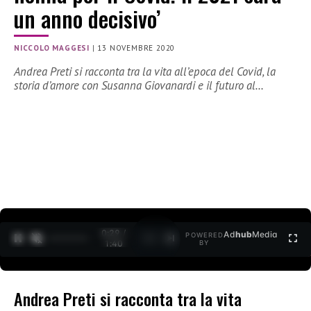
un anno decisivo’
NICCOLO MAGGESI
|
13 NOVEMBRE 2020
Andrea Preti si racconta tra la vita all’epoca del Covid, la
storia d’amore con Susanna Giovanardi e il futuro al…
0:30 /
Ad
hub
Media
POWERED
1
/
2
1:40
BY
Andrea Preti si racconta tra la vita