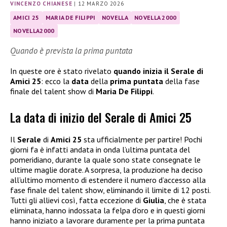
VINCENZO CHIANESE
|
12 MARZO 2026
AMICI 25
MARIA DE FILIPPI
NOVELLA
NOVELLA 2000
NOVELLA2000
Quando è prevista la prima puntata
In queste ore è stato rivelato
quando inizia il Serale di
Amici 25
: ecco la
data
della
prima puntata
della fase
finale del talent show di
Maria De Filippi
.
La data di inizio del Serale di Amici 25
Il
Serale
di
Amici 25
sta ufficialmente per partire! Pochi
giorni fa è infatti andata in onda l’ultima puntata del
pomeridiano, durante la quale sono state consegnate le
ultime maglie dorate. A sorpresa, la produzione ha deciso
all’ultimo momento di estendere il numero d’accesso alla
fase finale del talent show, eliminando il limite di 12 posti.
Tutti gli allievi così, fatta eccezione di
Giulia
, che è stata
eliminata, hanno indossata la felpa d’oro e in questi giorni
hanno iniziato a lavorare duramente per la prima puntata