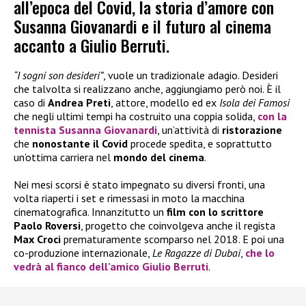
all’epoca del Covid, la storia d’amore con
Susanna Giovanardi e il futuro al cinema
accanto a Giulio Berruti.
“I sogni son desideri”
, vuole un tradizionale adagio. Desideri
che talvolta si realizzano anche, aggiungiamo però noi. È il
caso di
Andrea Preti
, attore, modello ed ex
Isola dei Famosi
che negli ultimi tempi ha costruito una coppia solida,
con la
tennista
Susanna Giovanardi
, un’attività di
ristorazione
che
nonostante il Covid
procede spedita, e soprattutto
un’ottima carriera nel
mondo del cinema
.
Nei mesi scorsi è stato impegnato su diversi fronti, una
volta riaperti i set e rimessasi in moto la macchina
cinematografica. Innanzitutto un
film con lo scrittore
Paolo Roversi
, progetto che coinvolgeva anche il regista
Max Croci
prematuramente scomparso nel 2018. E poi una
co-produzione internazionale,
Le Ragazze di Dubai
,
che lo
vedrà al fianco dell’amico
Giulio Berruti
.