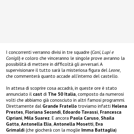
I concorrenti verranno divisi in tre squadre (
Cani, Lupi e
Conigli
) e coloro che vinceranno le singole prove avranno la
possibilità di mettere in difficoltà gli avversari. A
supervisionare il tutto sarà la misteriosa figura del
Leone
,
che commenterà quanto accade all’interno del castello.
In attesa di scoprire cosa accadrà, in queste ore è stato
annunciato il
cast
di
The 50 Italia
, composto da numerosi
volti che abbiamo già conosciuto in altri famosi programmi.
Direttamente dal
Grande Fratello
troviamo infatti
Helena
Prestes
,
Floriana Secondi
,
Edoardo Tavassi
,
Francesca
Cipriani
,
Mila Suarez
. E ancora
Paola Caruso
,
Shaila
Gatta
,
Antonella Elia
,
Antonella Mosetti
,
Eva
Grimaldi
(che giocherà con la moglie
Imma Battaglia
)