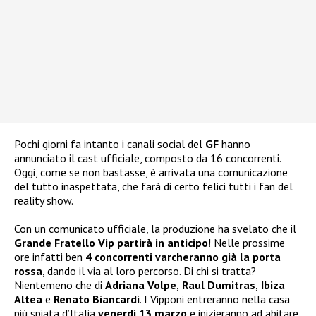
Pochi giorni fa intanto i canali social del
GF
hanno
annunciato il cast ufficiale, composto da 16 concorrenti.
Oggi, come se non bastasse, è arrivata una comunicazione
del tutto inaspettata, che farà di certo felici tutti i fan del
reality show.
Con un comunicato ufficiale, la produzione ha svelato che il
Grande Fratello Vip partirà in anticipo
! Nelle prossime
ore infatti ben
4 concorrenti varcheranno già la porta
rossa
, dando il via al loro percorso. Di chi si tratta?
Nientemeno che di
Adriana Volpe
,
Raul Dumitras
,
Ibiza
Altea
e
Renato Biancardi
. I Vipponi entreranno nella casa
più spiata d’Italia
venerdì 13 marzo
e inizieranno ad abitare