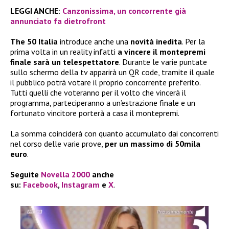
LEGGI ANCHE
:
Canzonissima, un concorrente già
annunciato fa dietrofront
The 50 Italia
introduce anche una
novità inedita
. Per la
prima volta in un reality infatti
a vincere il montepremi
finale sarà un telespettatore
. Durante le varie puntate
sullo schermo della tv apparirà un QR code, tramite il quale
il pubblico potrà votare il proprio concorrente preferito.
Tutti quelli che voteranno per il volto che vincerà il
programma, parteciperanno a un’estrazione finale e un
fortunato vincitore porterà a casa il montepremi.
La somma coinciderà con quanto accumulato dai concorrenti
nel corso delle varie prove,
per un massimo di 50mila
euro
.
Seguite
Novella 2000
anche
su:
Facebook
,
Instagram
e
X
.