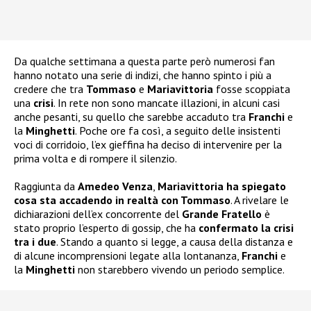
Da qualche settimana a questa parte però numerosi fan
hanno notato una serie di indizi, che hanno spinto i più a
credere che tra
Tommaso
e
Mariavittoria
fosse scoppiata
una
crisi
. In rete non sono mancate illazioni, in alcuni casi
anche pesanti, su quello che sarebbe accaduto tra
Franchi
e
la
Minghetti
. Poche ore fa così, a seguito delle insistenti
voci di corridoio, l’ex gieffina ha deciso di intervenire per la
prima volta e di rompere il silenzio.
Raggiunta da
Amedeo Venza
,
Mariavittoria ha spiegato
cosa sta accadendo in realtà con Tommaso
. A rivelare le
dichiarazioni dell’ex concorrente del
Grande Fratello
è
stato proprio l’esperto di gossip, che ha
confermato la crisi
tra i due
. Stando a quanto si legge, a causa della distanza e
di alcune incomprensioni legate alla lontananza,
Franchi
e
la
Minghetti
non starebbero vivendo un periodo semplice.