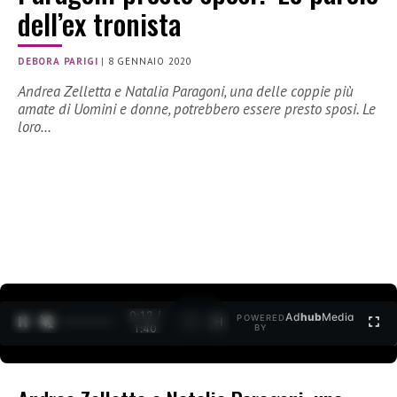
dell’ex tronista
DEBORA PARIGI
|
8 GENNAIO 2020
Andrea Zelletta e Natalia Paragoni, una delle coppie più
amate di Uomini e donne, potrebbero essere presto sposi. Le
loro…
0:12 /
Ad
hub
Media
POWERED
1
/
2
1:40
BY