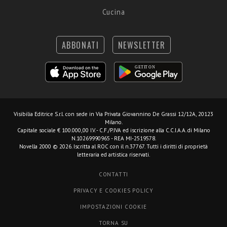
Cucina
ABBONATI
NEWSLETTER
Visibilia Editrice S.r.l.
con sede in Via Privata Giovannino De Grassi 12/12A, 20123
Milano.
Capitale sociale € 100.000,00 I.V. - C.F./P.IVA ed iscrizione alla C.C.I.A.A. di Milano
N.10269990965 - REA MI-2519578.
Novella 2000 © 2026. Iscritta al ROC con il n.37767. Tutti i diritti di proprietà
letteraria ed artistica riservati.
CONTATTI
PRIVACY E COOKIES POLICY
IMPOSTAZIONI COOKIE
TORNA SU