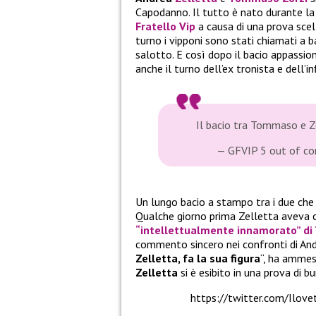
Capodanno. Il tutto è nato durante la
Fratello Vip
a causa di una prova scelt
turno i vipponi sono stati chiamati a bac
salotto. E così dopo il bacio appassi
anche il turno dell’ex tronista e dell’in
Il bacio tra Tommaso e 
— GFVIP 5 out of c
Un lungo bacio a stampo tra i due che 
Qualche giorno prima Zelletta avev
“intellettualmente innamorato” d
commento sincero nei confronti di Andre
Zelletta, fa la sua figura
“, ha amm
Zelletta
si è esibito in una prova di b
https://twitter.com/Ilo