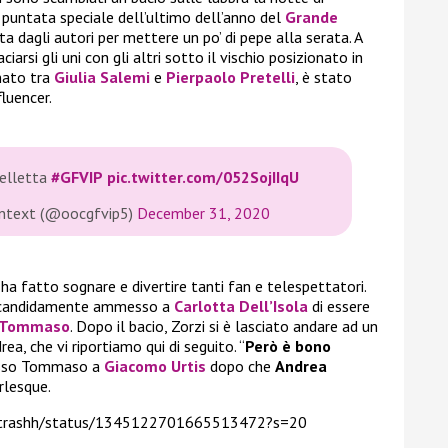
 puntata speciale dell’ultimo dell’anno del
Grande
a dagli autori per mettere un po’ di pepe alla serata. A
iarsi gli uni con gli altri sotto il vischio posizionato in
onato tra
Giulia Salemi
e
Pierpaolo Pretelli
, è stato
fluencer.
Zelletta
#GFVIP
pic.twitter.com/052SojIIqU
ontext (@oocgfvip5)
December 31, 2020
ha fatto sognare e divertire tanti fan e telespettatori.
a candidamente ammesso a
Carlotta Dell’Isola
di essere
i Tommaso
. Dopo il bacio, Zorzi si è lasciato andare ad un
a, che vi riportiamo qui di seguito. “
Però è bono
esso Tommaso a
Giacomo Urtis
dopo che
Andrea
urlesque.
vetrashh/status/1345122701665513472?s=20