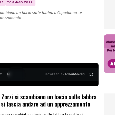
P 5
TOMMASO ZORZI
scambiano un bacio sulle labbra a Capodanno…e
apprezzamento…
Ad
hub
Media
/
2
POWERED BY
Zorzi si scambiano un bacio sulle labbra
 si lascia andare ad un apprezzamento
i sono scambiati un bacio sulle labbra la notte di