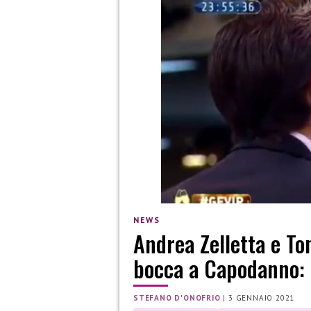
NEWS
Andrea Zelletta e To
bocca a Capodanno: 
STEFANO D'ONOFRIO
|
3 GENNAIO 2021