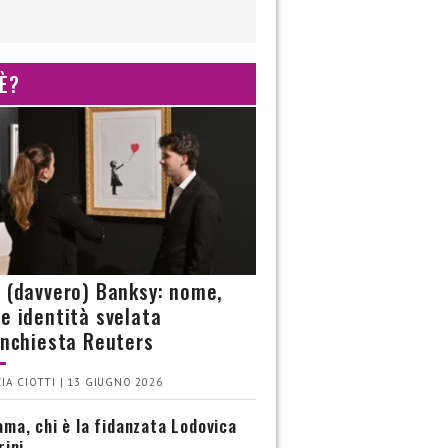
 È?
è (davvero) Banksy: nome,
 e identità svelata
’inchiesta Reuters
IA CIOTTI | 13 GIUGNO 2026
ma, chi è la fidanzata Lodovica
rini