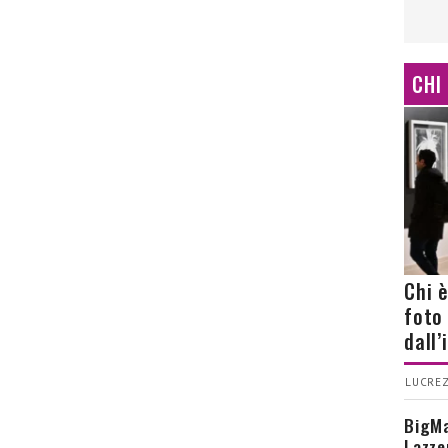
CHI
Chi 
foto
dall
LUCREZ
BigMa
Lazze