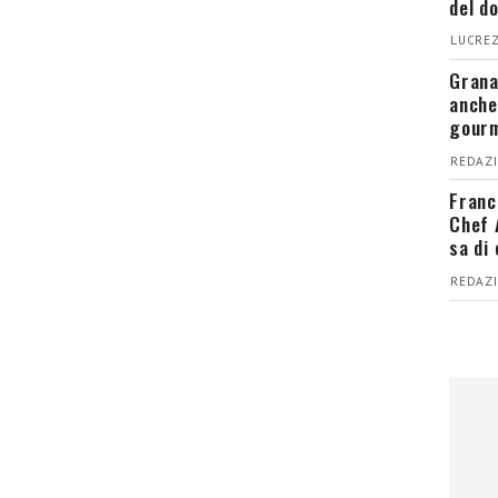
del d
LUCREZ
Grana
anche
gour
REDAZI
Franc
Chef 
sa di
REDAZI