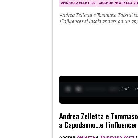
ANDREA ZELLETTA
GRANDE FRATELLO VI
Andrea Zelletta e Tommaso Zorzi si 
l’influencer si lascia andare ad un 
0:22 / 1:40
1
Andrea Zelletta e Tommaso 
a Capodanno…e l’influencer
Andrea
Zelletta
e
Tommaso Zorzi
s